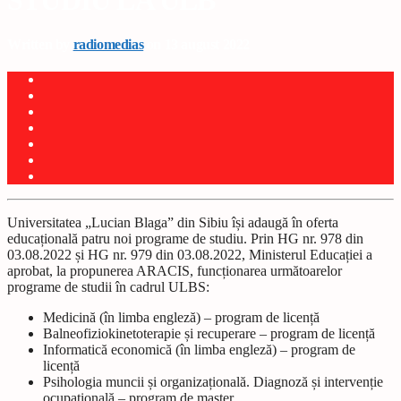
STUDIU LA ULB
Written by
radiomedias
on 13 august 2022
Universitatea „Lucian Blaga” din Sibiu își adaugă în oferta
educațională patru noi programe de studiu. Prin HG nr. 978 din
03.08.2022 și HG nr. 979 din 03.08.2022, Ministerul Educației a
aprobat, la propunerea ARACIS, funcționarea următoarelor
programe de studii în cadrul ULBS:
Medicină (în limba engleză) – program de licență
Balneofiziokinetoterapie și recuperare – program de licență
Informatică economică (în limba engleză) – program de
licență
Psihologia muncii și organizațională. Diagnoză și intervenție
ocupațională – program de master