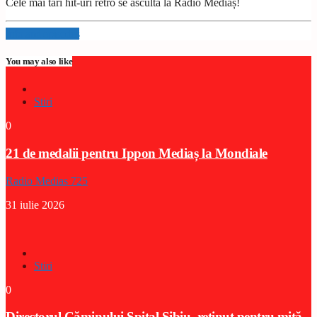
Cele mai tari hit-uri retro se ascultă la Radio Mediaș!
Info and episodes
You may also like
Stiri
0
21 de medalii pentru Ippon Mediaș la Mondiale
Radio Medias 725
31 iulie 2026
Stiri
0
Directorul Căminului Spital Sibiu, reținut pentru mită