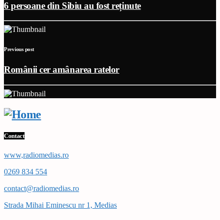
6 persoane din Sibiu au fost reținute
Previous post
Românii cer amânarea ratelor
Contact
www,radiomedias.ro
0269 834 554
contact@radiomedias.ro
Strada Mihai Eminescu nr 1, Medias