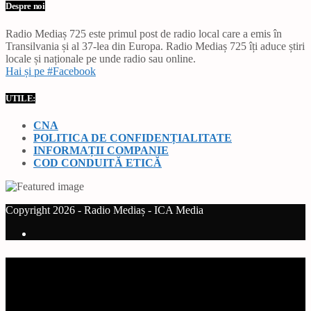
Despre noi
Radio Mediaș 725 este primul post de radio local care a emis în
Transilvania și al 37-lea din Europa. Radio Mediaș 725 îți aduce știri
locale și naționale pe unde radio sau online.
Hai și pe #Facebook
UTILE:
CNA
POLITICA DE CONFIDENȚIALITATE
INFORMAȚII COMPANIE
COD CONDUITĂ ETICĂ
Copyright 2026 - Radio Mediaș - ICA Media
Current track
Title