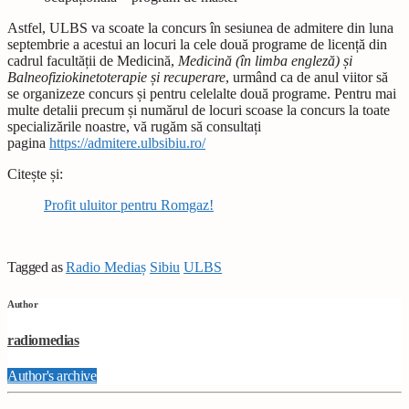
Astfel, ULBS va scoate la concurs în sesiunea de admitere din luna
septembrie a acestui an locuri la cele două programe de licență din
cadrul facultății de Medicină,
Medicină (în limba engleză) și
Balneofiziokinetoterapie și recuperare
, urmând ca de anul viitor să
se organizeze concurs și pentru celelalte două programe. Pentru mai
multe detalii precum și numărul de locuri scoase la concurs la toate
specializările noastre, vă rugăm să consultați
pagina
https://admitere.ulbsibiu.ro/
Citește și:
Profit uluitor pentru Romgaz!
Tagged as
Radio Mediaș
Sibiu
ULBS
Author
radiomedias
Author's archive