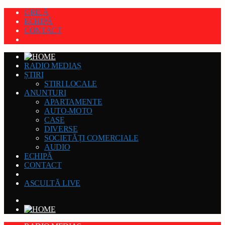
GRILĂ
ECHIPĂ
CONTACT
RADIO MEDIAȘ
ȘTIRI
STIRI LOCALE
ANUNȚURI
APARTAMENTE
AUTO-MOTO
CASE
DIVERSE
SOCIETĂȚI COMERCIALE
AUDIO
ECHIPĂ
CONTACT
ASCULTĂ LIVE