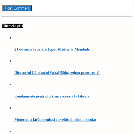
Ultimele știri
21 de medalii pentru Ippon Mediaș la Mondiale
Directorul Căminului Spital Sibiu, reținut pentru mită
Condamnată pentru furt, încarcerată la Gherla
Motociclist fără permis și cu vehicul neînmatriculat