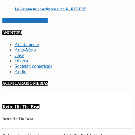
148 de amenzi în acțiunea rutieră „RELEU”
VEZI TOATE STIRILE
ANUNȚURI
Apartamente
Auto-Moto
Case
Diverse
Societăți comericale
Audio
ACUM LA RADIO MEDIAȘ
Retro Hit The Beat
Retro Hit The Beat