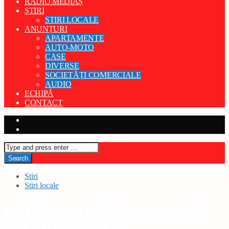
RADIO MEDIAȘ
ȘTIRI
STIRI LOCALE
ANUNȚURI
APARTAMENTE
AUTO-MOTO
CASE
DIVERSE
SOCIETĂȚI COMERCIALE
AUDIO
ECHIPĂ
CONTACT
Stiri
Stiri locale
PATRU NOI PROGRAME DE