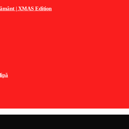
e pământ | XMAS Edition
lipă