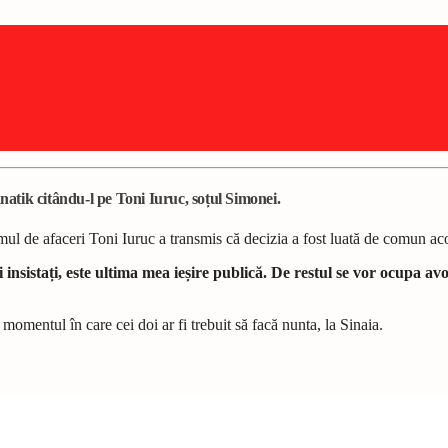
atik citându-l pe Toni Iuruc, soțul Simonei.
mul de afaceri Toni Iuruc a transmis că decizia a fost luată de comun ac
stați, este ultima mea ieșire publică. De restul se vor ocupa avoca
omentul în care cei doi ar fi trebuit să facă nunta, la Sinaia.