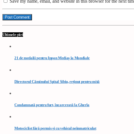
Save my name, email, and website in this browser for the next ti
Ultimele știri
21 de medalii pentru Ippon Mediaș la Mondiale
Directorul Căminului Spital Sibiu, reținut pentru mită
Condamnată pentru furt, încarcerată la Gherla
Motociclist fără permis și cu vehicul neînmatriculat