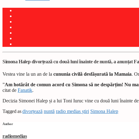
Simona Halep divorțează cu două luni înainte de nuntă, a anunțat Fan
Vestea vine la un an de la
cununia civilă desfășurată la Mamaia
. O
”
Am hotărât de comun acord cu Simona să ne despărțim! Nu mai insi
citat de
Fanatik
.
Decizia Simonei Halep și a lui Toni Iuruc vine cu două luni înainte de m
Tagged as
divorțează
nuntă
radio medias știri
Simona Halep
Author
radiomedias