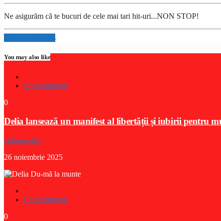
Ne asigurăm că te bucuri de cele mai tari hit-uri...NON STOP!
Info and episodes
You may also like
Entertainment
0
Delia lansează un manifest al libertății și iubirii pentru 
radiomedias
26 noiembrie 2025
Entertainment
0