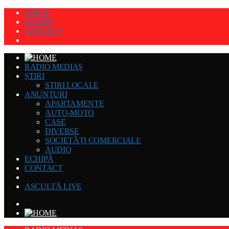
GRILĂ
ECHIPĂ
CONTACT
RADIO MEDIAȘ
ȘTIRI
STIRI LOCALE
ANUNȚURI
APARTAMENTE
AUTO-MOTO
CASE
DIVERSE
SOCIETĂȚI COMERCIALE
AUDIO
ECHIPĂ
CONTACT
ASCULTĂ LIVE