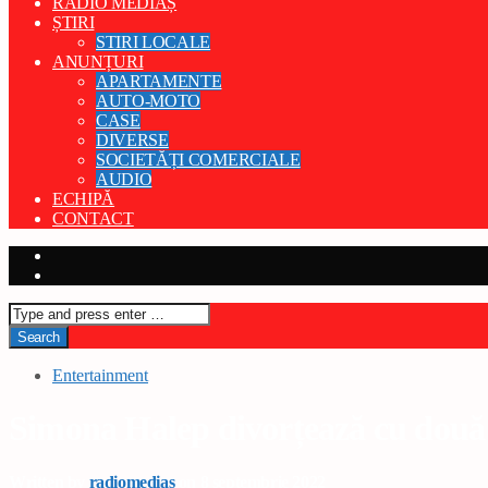
RADIO MEDIAȘ
ȘTIRI
STIRI LOCALE
ANUNȚURI
APARTAMENTE
AUTO-MOTO
CASE
DIVERSE
SOCIETĂȚI COMERCIALE
AUDIO
ECHIPĂ
CONTACT
Entertainment
Simona Halep divorțează cu două 
Written by
radiomedias
on 8 septembrie 2022