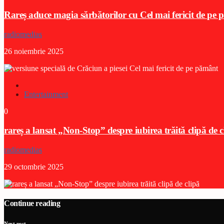
Rareș aduce magia sărbătorilor cu Cel mai fericit de p
radiomedias
26 noiembrie 2025
Entertainment
0
rareș a lansat „Non-Stop” despre iubirea trăită clipă de c
radiomedias
29 octombrie 2025
Continue reading
Next post