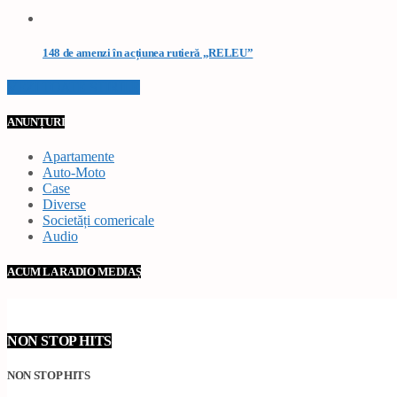
148 de amenzi în acțiunea rutieră „RELEU”
VEZI TOATE STIRILE
ANUNȚURI
Apartamente
Auto-Moto
Case
Diverse
Societăți comericale
Audio
ACUM LA RADIO MEDIAȘ
NON STOP HITS
NON STOP HITS