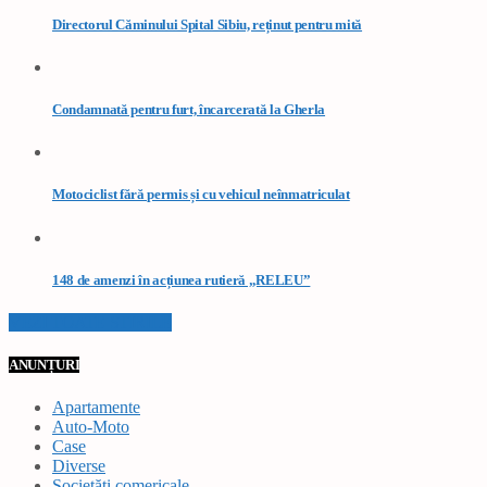
Directorul Căminului Spital Sibiu, reținut pentru mită
Condamnată pentru furt, încarcerată la Gherla
Motociclist fără permis și cu vehicul neînmatriculat
148 de amenzi în acțiunea rutieră „RELEU”
VEZI TOATE STIRILE
ANUNȚURI
Apartamente
Auto-Moto
Case
Diverse
Societăți comericale