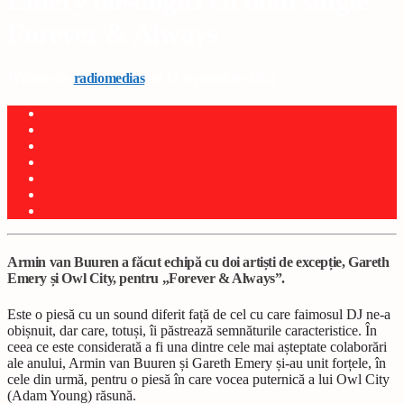
Emery nostalgici cu noul single
Forever & Always
Written by
radiomedias
on 12 septembrie 2022
Armin van Buuren a făcut echipă cu doi artiști de excepție, Gareth
Emery și Owl City, pentru „Forever & Always”.
Este o piesă cu un sound diferit față de cel cu care faimosul DJ ne-a
obișnuit, dar care, totuși, îi păstrează semnăturile caracteristice. În
ceea ce este considerată a fi una dintre cele mai așteptate colaborări
ale anului, Armin van Buuren și Gareth Emery și-au unit forțele, în
cele din urmă, pentru o piesă în care vocea puternică a lui Owl City
(Adam Young) răsună.