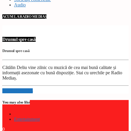
Audio
ACUM LA RADIO MEDIAȘ
Drumul spre casă
Drumul spre casă
Cătălin Deliu vine zilnic cu muzică de cea mai bună calitate și
informații asezonate cu bună dispoziție. Stai cu urechile pe Radio
Mediaș.
Info and episodes
You may also like
Entertainment
0