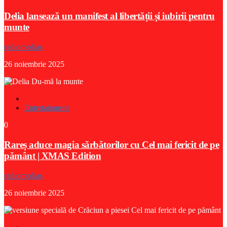
Delia lansează un manifest al libertății și iubirii pentru
munte
radiomedias
26 noiembrie 2025
Entertainment
0
Rareș aduce magia sărbătorilor cu Cel mai fericit de pe
pământ | XMAS Edition
radiomedias
26 noiembrie 2025