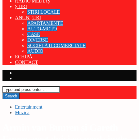
RADIO MEDIAȘ
ȘTIRI
STIRI LOCALE
ANUNȚURI
APARTAMENTE
AUTO-MOTO
CASE
DIVERSE
SOCIETĂȚI COMERCIALE
AUDIO
ECHIPĂ
CONTACT
Entertainment
Muzica
Armin van Buuren și Gareth