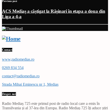
Previous post
ACS Mediaș a câștigat la Rășinari în etapa a doua din
Liga a 4-a
Contact
www,radiomedias.ro
0269 834 554
contact@radiomedias.ro
Strada Mihai Eminescu nr 1, Medias
Despre noi
Radio Mediaș 725 este primul post de radio local care a emis în
Transilvania și al 37-lea din Europa. Radio Mediaș 725 îți aduce știri