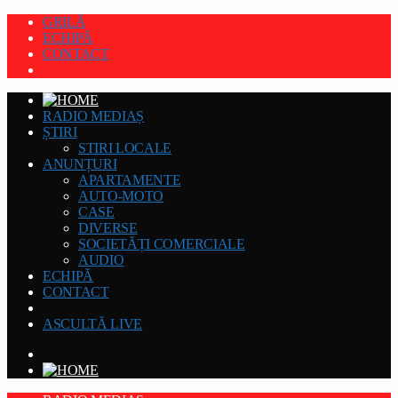
GRILĂ
ECHIPĂ
CONTACT
RADIO MEDIAȘ
ȘTIRI
STIRI LOCALE
ANUNȚURI
APARTAMENTE
AUTO-MOTO
CASE
DIVERSE
SOCIETĂȚI COMERCIALE
AUDIO
ECHIPĂ
CONTACT
ASCULTĂ LIVE