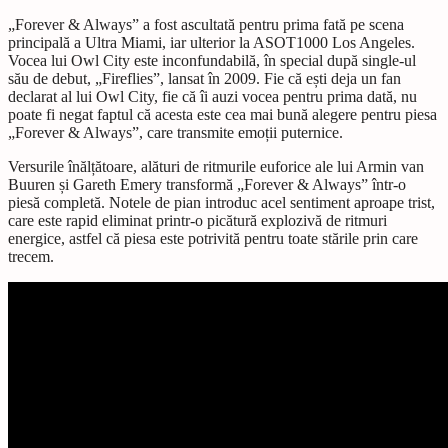
„Forever & Always” a fost ascultată pentru prima fată pe scena
principală a Ultra Miami, iar ulterior la ASOT1000 Los Angeles.
Vocea lui Owl City este inconfundabilă, în special după single-ul
său de debut, „Fireflies”, lansat în 2009. Fie că ești deja un fan
declarat al lui Owl City, fie că îi auzi vocea pentru prima dată, nu
poate fi negat faptul că acesta este cea mai bună alegere pentru piesa
„Forever & Always”, care transmite emoții puternice.
Versurile înălțătoare, alături de ritmurile euforice ale lui Armin van
Buuren și Gareth Emery transformă „Forever & Always” într-o
piesă completă. Notele de pian introduc acel sentiment aproape trist,
care este rapid eliminat printr-o picătură explozivă de ritmuri
energice, astfel că piesa este potrivită pentru toate stările prin care
trecem.