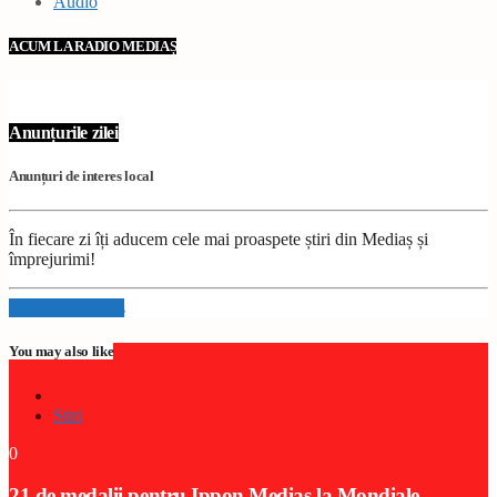
Audio
ACUM LA RADIO MEDIAȘ
Anunțurile zilei
Anunțuri de interes local
În fiecare zi îți aducem cele mai proaspete știri din Mediaș și
împrejurimi!
Info and episodes
You may also like
Stiri
0
21 de medalii pentru Ippon Mediaș la Mondiale