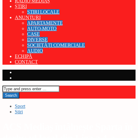
RADIO MEDIAȘ
ȘTIRI
STIRI LOCALE
ANUNȚURI
APARTAMENTE
AUTO-MOTO
CASE
DIVERSE
SOCIETĂȚI COMERCIALE
AUDIO
ECHIPĂ
CONTACT
Sport
Stiri
ACS Mediaș întâlnește Sparta în