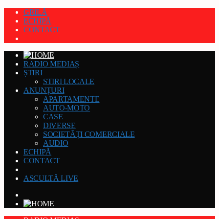
GRILĂ
ECHIPĂ
CONTACT
RADIO MEDIAȘ
ȘTIRI
STIRI LOCALE
ANUNȚURI
APARTAMENTE
AUTO-MOTO
CASE
DIVERSE
SOCIETĂȚI COMERCIALE
AUDIO
ECHIPĂ
CONTACT
ASCULTĂ LIVE