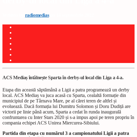
derby-ul local din Liga a 4-a
Written by
radiomedias
on 14 septembrie 2022
ACS Mediaș întâlnește Sparta în derby-ul local din Liga a 4-a.
Etapa din această săptămână a Ligii a patra programează un derby
local. ACS Mediaș va juca acasă cu Sparta, cealaltă formație din
municipiul de pe Târnava Mare, pe al cărei teren de altfel și
evoluează. Dacă formația lui Dumitru Solomon și Doru Dudiță are
victorii pe linie până acum, Sparta a cedat în runda inaugurală
confruntarea cu Inter Stars 2020 și s-a impus apoi pe teren propriu în
compania echipei ACS Unirea Miercurea-Sibiului.
Partida din etapa cu numărul 3 a campionatului Ligii a patra