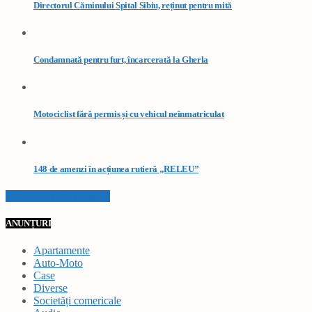
Directorul Căminului Spital Sibiu, reținut pentru mită
Condamnată pentru furt, încarcerată la Gherla
Motociclist fără permis și cu vehicul neînmatriculat
148 de amenzi în acțiunea rutieră „RELEU”
VEZI TOATE STIRILE
ANUNȚURI
Apartamente
Auto-Moto
Case
Diverse
Societăți comericale