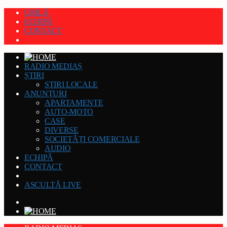
GRILĂ
ECHIPĂ
CONTACT
RADIO MEDIAȘ
ȘTIRI
STIRI LOCALE
ANUNȚURI
APARTAMENTE
AUTO-MOTO
CASE
DIVERSE
SOCIETĂȚI COMERCIALE
AUDIO
ECHIPĂ
CONTACT
ASCULTĂ LIVE