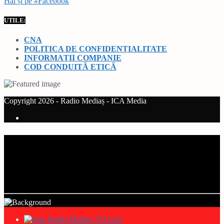
Hai și pe #Facebook
UTILE:
CNA
POLITICA DE CONFIDENȚIALITATE
INFORMAȚII COMPANIE
COD CONDUITĂ ETICĂ
Copyright 2026 - Radio Mediaș - ICA Media
Current track
Title
Artist
Radio Mediaș 725 Live