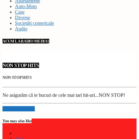
Apartamente
Auto-Moto
Case
Diverse
Societăți comericale
Audio
ACUM LA RADIO MEDIAȘ
NON STOP HITS
NON STOP HITS
Ne asigurăm că te bucuri de cele mai tari hit-uri...NON STOP!
Info and episodes
You may also like
Stiri