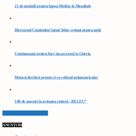
21 de medalii pentru Ippon Mediaș la Mondiale
Directorul Căminului Spital Sibiu, reținut pentru mită
Condamnată pentru furt, încarcerată la Gherla
Motociclist fără permis și cu vehicul neînmatriculat
148 de amenzi în acțiunea rutieră „RELEU”
VEZI TOATE STIRILE
ANUNȚURI