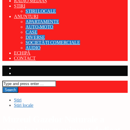
RADIO MEDIAȘ
ȘTIRI
STIRI LOCALE
ANUNȚURI
APARTAMENTE
AUTO-MOTO
CASE
DIVERSE
SOCIETĂȚI COMERCIALE
AUDIO
ECHIPĂ
CONTACT
Stiri
Stiri locale
Muzeul Gazelor Naturale a