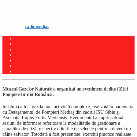
organizat un eveniment dedicat
Zilei Pompierilor din România
Written by
radiomedias
on 14 septembrie 2022
Muzeul Gazelor Naturale a organizat un eveniment dedicat Zilei
Pompierilor din România.
Instituția a fost gazda unei activități complexe, realizată în parteneriat
cu Detașamentul de Pompieri Mediaș din cadrul ISU Sibiu și
Asociația Lupus Fortis Mediensis. Evenimentul a cuprins două
sesiuni de informare referitoare la modalitățile de gestionare a
situațiilor de criză, respectiv criteriile de selecție pentru a deveni un
câine salvator. Totodată a fost prezentate exerciții practice realizate