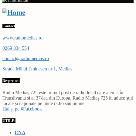
Contact
www,radiomedias.ro
0269 834 554
contact@radiomedias.ro
Strada Mihai Eminescu nr 1, Medias
Despre noi
Radio Mediaș 725 este primul post de radio local care a emis în
Transilvania și al 37-lea din Europa. Radio Mediaș 725 îți aduce știri
locale și naționale pe unde radio sau online.
Hai și pe #Facebook
UTILE:
CNA