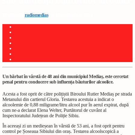
sub influența băuturilor alcoolice
Written by
radiomedias
on 19 septembrie 2022
Un bărbat în vârstă de 48 ani din municipiul Mediaș, este cercetat
penal pentru conducere sub influența băuturilor alcoolice.
Acesta a fost oprit de către polițiștii Biroului Rutier Mediaș pe strada
Metanului din cartierul Gloria. Testarea acestuia a indicat o
alcoolemie de 0,88 miligrame/litru alcool pur în aerul expirat, după
cum ne-a declarat Elena Welter, Purtătorul de cuvânt al
Inspectoratului Județean de Poliție Sibiu.
În aceeași zi un medieșean în vârstă de 53 ani, a fost oprit pentru
control pe Șoseaua Sibiului din oraș. Testarea alcoolscopică a