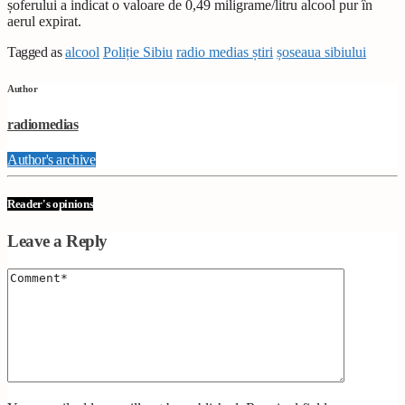
șoferului a indicat o valoare de 0,49 miligrame/litru alcool pur în
aerul expirat.
Tagged as
alcool
Poliție Sibiu
radio medias știri
șoseaua sibiului
Author
radiomedias
Author's archive
Reader's opinions
Leave a Reply