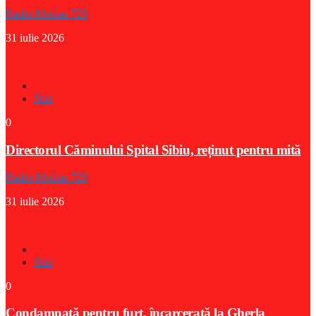
Radio Medias 725
31 iulie 2026
Stiri
0
Directorul Căminului Spital Sibiu, reținut pentru mită
Radio Medias 725
31 iulie 2026
Stiri
0
Condamnată pentru furt, încarcerată la Gherla