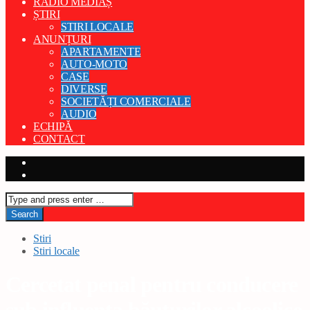
RADIO MEDIAȘ
ȘTIRI
STIRI LOCALE
ANUNȚURI
APARTAMENTE
AUTO-MOTO
CASE
DIVERSE
SOCIETĂȚI COMERCIALE
AUDIO
ECHIPĂ
CONTACT
Stiri
Stiri locale
Cercetat penal pentru conducere