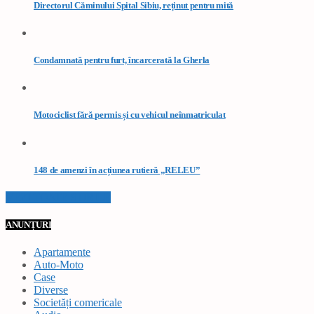
Directorul Căminului Spital Sibiu, reținut pentru mită
Condamnată pentru furt, încarcerată la Gherla
Motociclist fără permis și cu vehicul neînmatriculat
148 de amenzi în acțiunea rutieră „RELEU”
VEZI TOATE STIRILE
ANUNȚURI
Apartamente
Auto-Moto
Case
Diverse
Societăți comericale