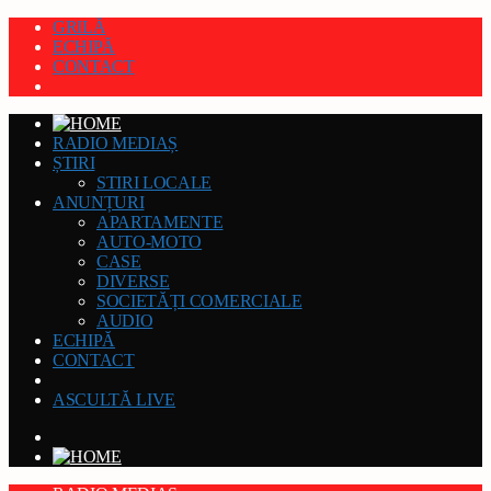
GRILĂ
ECHIPĂ
CONTACT
RADIO MEDIAȘ
ȘTIRI
STIRI LOCALE
ANUNȚURI
APARTAMENTE
AUTO-MOTO
CASE
DIVERSE
SOCIETĂȚI COMERCIALE
AUDIO
ECHIPĂ
CONTACT
ASCULTĂ LIVE