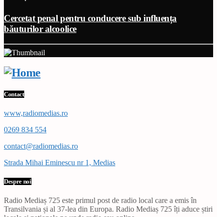
Cercetat penal pentru conducere sub influența
băuturilor alcoolice
Contact
www,radiomedias.ro
0269 834 554
contact@radiomedias.ro
Strada Mihai Eminescu nr 1, Medias
Despre noi
Radio Mediaș 725 este primul post de radio local care a emis în
Transilvania și al 37-lea din Europa. Radio Mediaș 725 îți aduce știri