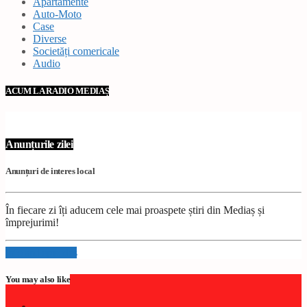
Apartamente
Auto-Moto
Case
Diverse
Societăți comericale
Audio
ACUM LA RADIO MEDIAȘ
Anunțurile zilei
Anunțuri de interes local
În fiecare zi îți aducem cele mai proaspete știri din Mediaș și
împrejurimi!
Info and episodes
You may also like