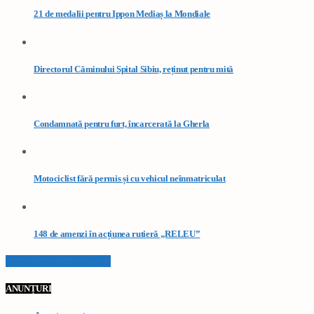
21 de medalii pentru Ippon Mediaș la Mondiale
Directorul Căminului Spital Sibiu, reținut pentru mită
Condamnată pentru furt, încarcerată la Gherla
Motociclist fără permis și cu vehicul neînmatriculat
148 de amenzi în acțiunea rutieră „RELEU”
VEZI TOATE STIRILE
ANUNȚURI