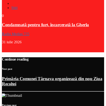
Stiri
0
Condamnată pentru furt, încarcerată la Gherla
Radio Medias 725
31 iulie 2026
Continue reading
Next post
Primăria Comunei Târnava organizează din nou Ziua
Recoltei
Previous post