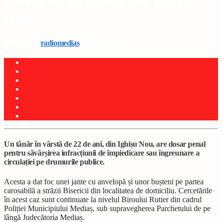
vârstă de 22 de ani din Ighișu
Nou
Written by
radiomedias
on 19 septembrie 2022
Un tânăr în vârstă de 22 de ani, din Ighișu Nou, are dosar penal
pentru săvârșirea infracțiunii de împiedicare sau îngreunare a
circulației pe drumurile publice.
Acesta a dat foc unei jante cu anvelopă și unor bușteni pe partea
carosabilă a străzii Bisericii din localitatea de domiciliu. Cercetările
în acest caz sunt continuate la nivelul Biroului Rutier din cadrul
Poliției Municipiului Mediaș, sub supravegherea Parchetului de pe
lângă Judecătoria Mediaș.