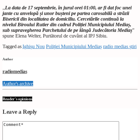
,,
La data de 17 septembrie, în jurul orei 01:00, ar fi dat foc unei
jante cu anvelopă și unor bușteni pe partea carosabilă a străzii
Bisericii din localitatea de domiciliu. Cercetările continuă la
nivelul Biroului Rutier din cadrul Poliției Municipiului Mediaș,
sub supravegherea Parchetului de pe lângă Judecătoria Mediaș
”
spune Elena Welter, Purtătorul de cuvânt al IPJ Sibiu.
Tagged as
Ighișu Nou
Poliției Municipiului Mediaș
radio medias știri
Author
radiomedias
Author's archive
Reader's opinions
Leave a Reply