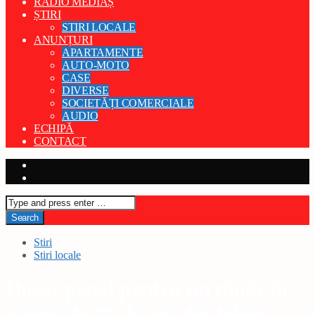
RADIO MEDIAȘ
ȘTIRI
STIRI LOCALE
ANUNȚURI
APARTAMENTE
AUTO-MOTO
CASE
DIVERSE
SOCIETĂȚI COMERCIALE
AUDIO
ECHIPĂ
CONTACT
Stiri
Stiri locale
Dosar penal pentru un tânăr în