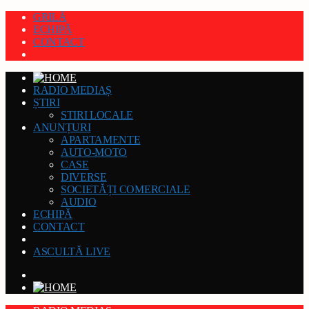
GRILĂ
ECHIPĂ
CONTACT
RADIO MEDIAȘ
ȘTIRI
STIRI LOCALE
ANUNȚURI
APARTAMENTE
AUTO-MOTO
CASE
DIVERSE
SOCIETĂȚI COMERCIALE
AUDIO
ECHIPĂ
CONTACT
ASCULTĂ LIVE