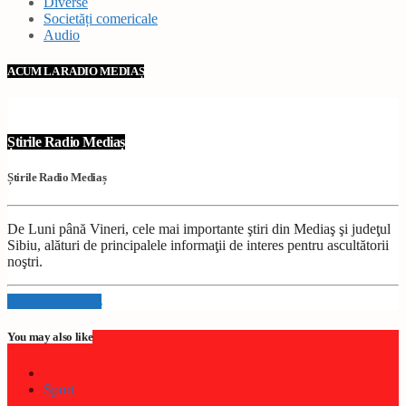
Diverse
Societăți comericale
Audio
ACUM LA RADIO MEDIAȘ
Știrile Radio Mediaș
Știrile Radio Mediaș
De Luni până Vineri, cele mai importante ştiri din Mediaş şi judeţul
Sibiu, alături de principalele informaţii de interes pentru ascultătorii
noştri.
Info and episodes
You may also like
Sport