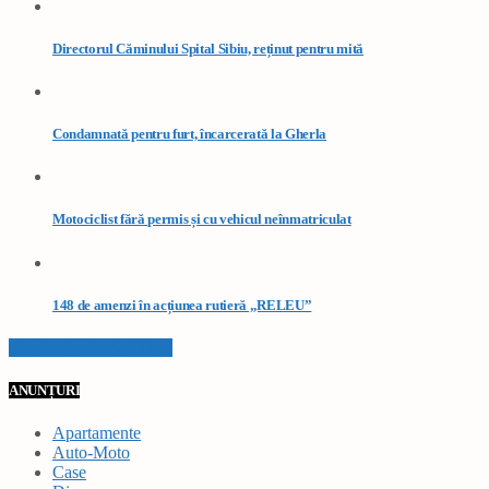
Directorul Căminului Spital Sibiu, reținut pentru mită
Condamnată pentru furt, încarcerată la Gherla
Motociclist fără permis și cu vehicul neînmatriculat
148 de amenzi în acțiunea rutieră „RELEU”
VEZI TOATE STIRILE
ANUNȚURI
Apartamente
Auto-Moto
Case