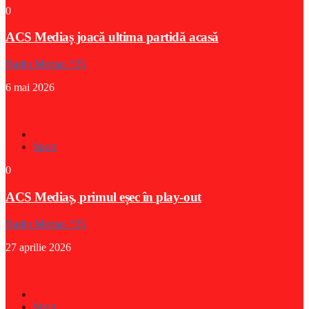
0
ACS Mediaș joacă ultima partidă acasă
Radio Medias 725
6 mai 2026
Sport
0
ACS Mediaș, primul eșec în play-out
Radio Medias 725
27 aprilie 2026
Sport