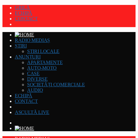
GRILĂ
ECHIPĂ
CONTACT
RADIO MEDIAȘ
ȘTIRI
STIRI LOCALE
ANUNȚURI
APARTAMENTE
AUTO-MOTO
CASE
DIVERSE
SOCIETĂȚI COMERCIALE
AUDIO
ECHIPĂ
CONTACT
ASCULTĂ LIVE