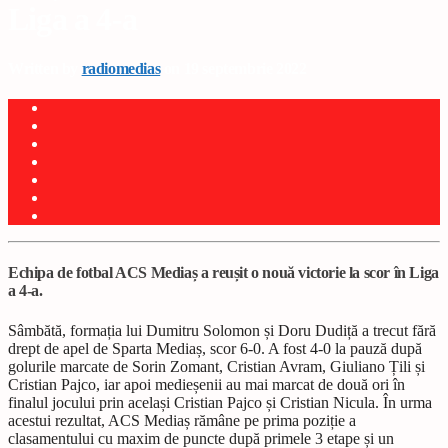
Liga a 4-a
Written by
radiomedias
on 19 septembrie 2022
Echipa de fotbal ACS Mediaș a reușit o nouă victorie la scor în Liga
a 4-a.
Sâmbătă, formația lui Dumitru Solomon și Doru Dudiță a trecut fără
drept de apel de Sparta Mediaș, scor 6-0. A fost 4-0 la pauză după
golurile marcate de Sorin Zomant, Cristian Avram, Giuliano Țili și
Cristian Pajco, iar apoi medieșenii au mai marcat de două ori în
finalul jocului prin același Cristian Pajco și Cristian Nicula. În urma
acestui rezultat, ACS Mediaș rămâne pe prima poziție a
clasamentului cu maxim de puncte după primele 3 etape și un