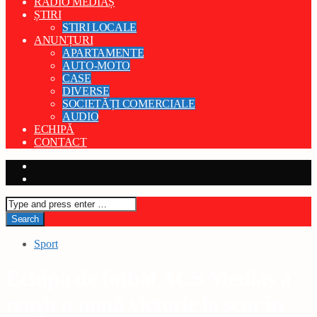
RADIO MEDIAȘ
ȘTIRI
STIRI LOCALE
ANUNȚURI
APARTAMENTE
AUTO-MOTO
CASE
DIVERSE
SOCIETĂȚI COMERCIALE
AUDIO
ECHIPĂ
CONTACT
Sport
Echipa de fotbal ACS Mediaș a
reușit o nouă victorie la scor în