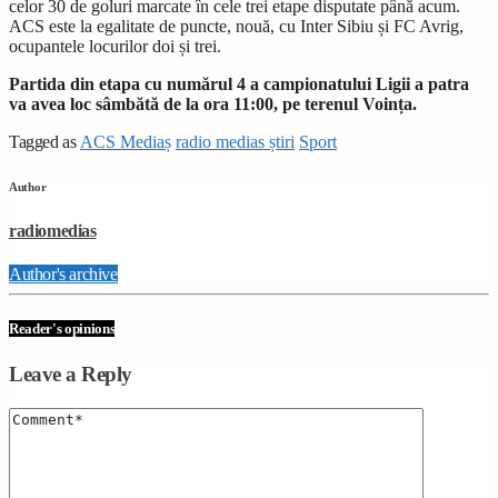
celor 30 de goluri marcate în cele trei etape disputate până acum.
ACS este la egalitate de puncte, nouă, cu Inter Sibiu și FC Avrig,
ocupantele locurilor doi și trei.
Partida din etapa cu numărul 4 a campionatului Ligii a patra
va avea loc sâmbătă de la ora 11:00, pe terenul Voința.
Tagged as
ACS Mediaș
radio medias știri
Sport
Author
radiomedias
Author's archive
Reader's opinions
Leave a Reply