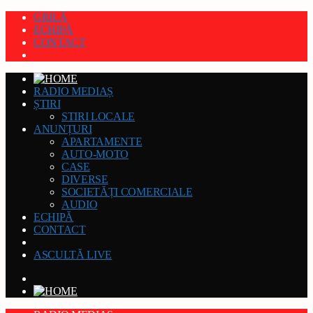
GRILĂ
ECHIPĂ
CONTACT
RADIO MEDIAȘ
ȘTIRI
STIRI LOCALE
ANUNȚURI
APARTAMENTE
AUTO-MOTO
CASE
DIVERSE
SOCIETĂȚI COMERCIALE
AUDIO
ECHIPĂ
CONTACT
ASCULTĂ LIVE