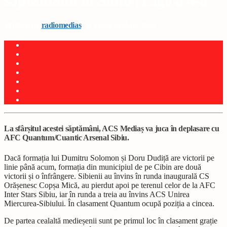
săptămânii în Sibiu | Liga a 4-a
Written by
radiomedias
on 22 septembrie 2022
La sfârșitul acestei săptămâni, ACS Mediaș va juca în deplasare cu
AFC Quantum/Cuantic Arsenal Sibiu.
Dacă formația lui Dumitru Solomon și Doru Dudiță are victorii pe
linie până acum, formația din municipiul de pe Cibin are două
victorii și o înfrângere. Sibienii au învins în runda inaugurală CS
Orășenesc Copșa Mică, au pierdut apoi pe terenul celor de la AFC
Inter Stars Sibiu, iar în runda a treia au învins ACS Unirea
Miercurea-Sibiului. În clasament Quantum ocupă poziția a cincea.
De partea cealaltă medieșenii sunt pe primul loc în clasament grație