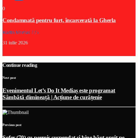
0
Condamnată pentru furt, încarcerată la Gherla
Radio Medias 725
31 iulie 2026
Continue reading
Next post
Evenimentul Let’s Do It Mediaș este programat
Sâmbătă dimineață | Acțiune de curățenie
Previous post
Șofer (70) cu permis suspendat și bine băut oprit pe