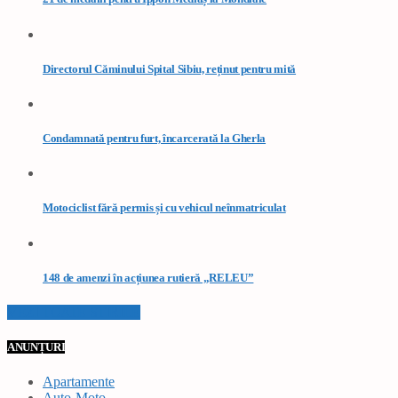
Directorul Căminului Spital Sibiu, reținut pentru mită
Condamnată pentru furt, încarcerată la Gherla
Motociclist fără permis și cu vehicul neînmatriculat
148 de amenzi în acțiunea rutieră „RELEU”
VEZI TOATE STIRILE
ANUNȚURI
Apartamente
Auto-Moto