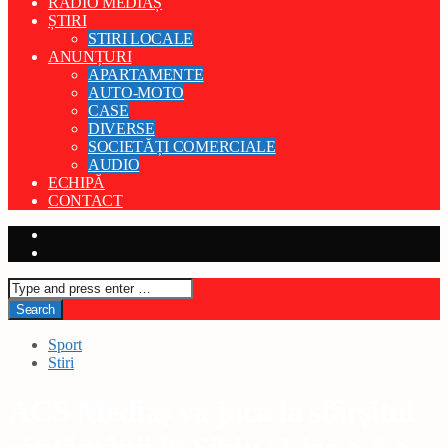
RADIO MEDIAȘ
ȘTIRI
STIRI LOCALE
ANUNȚURI
APARTAMENTE
AUTO-MOTO
CASE
DIVERSE
SOCIETĂȚI COMERCIALE
AUDIO
ECHIPĂ
CONTACT
Sport
Stiri
ACS Mediaș va juca la sfârșitul