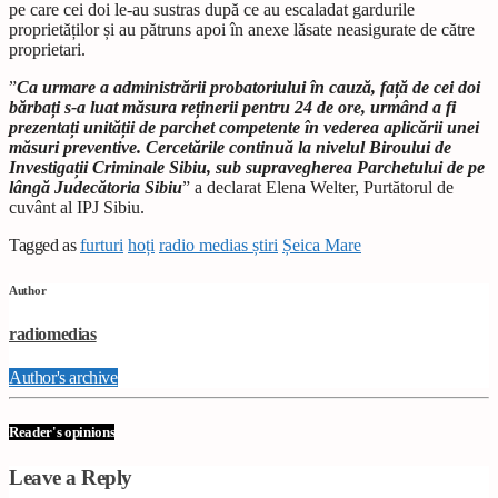
pe care cei doi le-au sustras după ce au escaladat gardurile
proprietăților și au pătruns apoi în anexe lăsate neasigurate de către
proprietari.
”
Ca urmare a administrării probatoriului în cauză, față de cei doi
bărbați s-a luat măsura reținerii pentru 24 de ore, urmând a fi
prezentați unității de parchet competente în vederea aplicării unei
măsuri preventive. Cercetările continuă la nivelul Biroului de
Investigații Criminale Sibiu, sub supravegherea Parchetului de pe
lângă Judecătoria Sibiu
” a declarat Elena Welter, Purtătorul de
cuvânt al IPJ Sibiu.
Tagged as
furturi
hoți
radio medias știri
Șeica Mare
Author
radiomedias
Author's archive
Reader's opinions
Leave a Reply