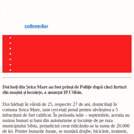
cinci furturi din mașini și
locuințe
Written by
radiomedias
on 27 septembrie 2022
Doi hoți din Șeica Mare au fost prinși de Poliție după cinci furturi
din mașini și locuințe, a anunțat IPJ Sibiu.
Doi bărbați în vârstă de 25, respectiv 27 de ani, domiciliați în
comuna Șeica Mare, sunt cercetați penal pentru săvârșirea a 5
infracțiuni de furt calificat. În perioada iulie – septembrie, aceștia au
sustras bunuri și bani din autoturisme și locuințe de pe raza
municipiului Sibiu, prejudiciul creat ridicându-se la suma de 20.000
de lei. Printre bunurile furate, se numără drujbe, biciclete, trotinete,