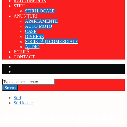
RADIO MEDIAȘ
ȘTIRI
STIRI LOCALE
ANUNȚURI
APARTAMENTE
AUTO-MOTO
CASE
DIVERSE
SOCIETĂȚI COMERCIALE
AUDIO
ECHIPĂ
CONTACT
Stiri
Stiri locale
Hoți din Șeica Mare prinși după