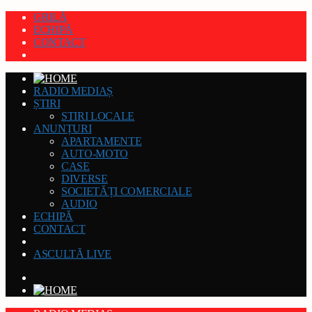
GRILĂ
ECHIPĂ
CONTACT
RADIO MEDIAȘ
ȘTIRI
STIRI LOCALE
ANUNȚURI
APARTAMENTE
AUTO-MOTO
CASE
DIVERSE
SOCIETĂȚI COMERCIALE
AUDIO
ECHIPĂ
CONTACT
ASCULTĂ LIVE