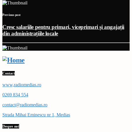
Previous post
Cresc salariile pentru primari, viceprimari și angajații
din administrațiile locale
Contact
www,radiomedias.ro
0269 834 554
contact@radiomedias.ro
Strada Mihai Eminescu nr 1, Medias
Despre noi