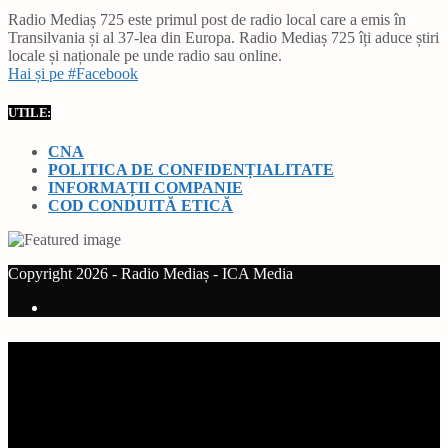
Radio Mediaș 725 este primul post de radio local care a emis în
Transilvania și al 37-lea din Europa. Radio Mediaș 725 îți aduce știri
locale și naționale pe unde radio sau online.
Hai și pe #Facebook
UTILE:
CNA
POLITICA DE CONFIDENȚIALITATE
INFORMAȚII COMPANIE
COD CONDUITĂ ETICĂ
Copyright 2026 - Radio Mediaș - ICA Media
Current track
Title
Artist