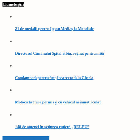
Ultimele știri
21 de medalii pentru Ippon Mediaș la Mondiale
Directorul Căminului Spital Sibiu, reținut pentru mită
Condamnată pentru furt, încarcerată la Gherla
Motociclist fără permis și cu vehicul neînmatriculat
148 de amenzi în acțiunea rutieră „RELEU”
VEZI TOATE STIRILE