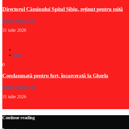
Directorul Căminului Spital Sibiu, reținut pentru mită
Radio Medias 725
31 iulie 2026
Stiri
0
Condamnată pentru furt, încarcerată la Gherla
Radio Medias 725
31 iulie 2026
Continue reading