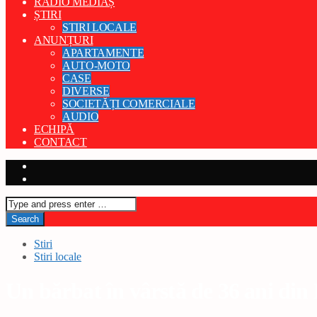
RADIO MEDIAȘ
ȘTIRI
STIRI LOCALE
ANUNȚURI
APARTAMENTE
AUTO-MOTO
CASE
DIVERSE
SOCIETĂȚI COMERCIALE
AUDIO
ECHIPĂ
CONTACT
Stiri
Stiri locale
Un bărbat în vârstă de 36 ani din B