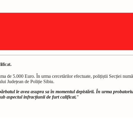
ificat.
de 5.000 Euro. În urma cercetărilor efectuate, polițiștii Secției numărul 
lui Județean de Poliție Sibiu.
ărbatul le avea asupra sa în momentul depistării. În urma probatoriulu
ub aspectul infracțiunii de furt calificat.
”