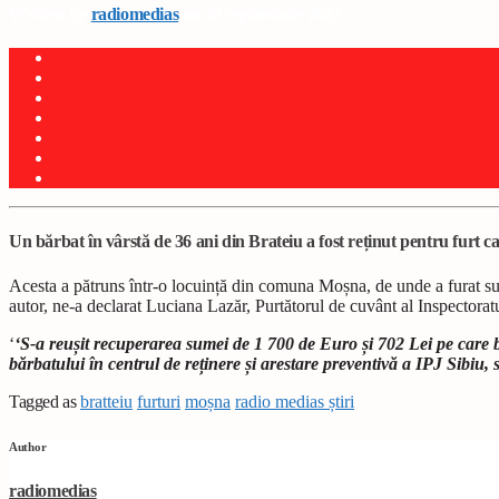
Written by
radiomedias
on 28 septembrie 2022
Un bărbat în vârstă de 36 ani din Brateiu a fost reținut pentru furt cal
Acesta a pătruns într-o locuință din comuna Moșna, de unde a furat suma 
autor, ne-a declarat Luciana Lazăr, Purtătorul de cuvânt al Inspectoratu
‘
‘S-a reușit recuperarea sumei de 1 700 de Euro și 702 Lei pe care b
bărbatului în centrul de reținere și arestare preventivă a IPJ Sibiu, s
Tagged as
bratteiu
furturi
moșna
radio medias știri
Author
radiomedias