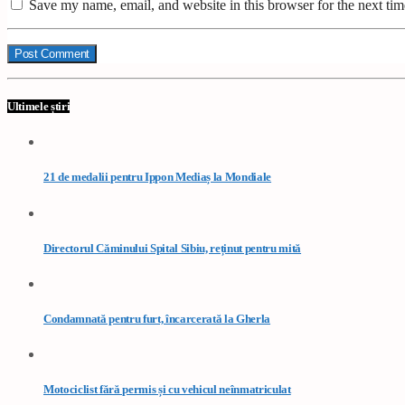
Save my name, email, and website in this browser for the next ti
Ultimele știri
21 de medalii pentru Ippon Mediaș la Mondiale
Directorul Căminului Spital Sibiu, reținut pentru mită
Condamnată pentru furt, încarcerată la Gherla
Motociclist fără permis și cu vehicul neînmatriculat