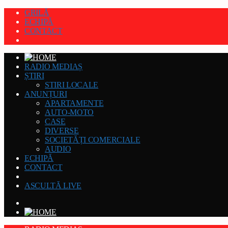
GRILĂ
ECHIPĂ
CONTACT
RADIO MEDIAȘ
ȘTIRI
STIRI LOCALE
ANUNȚURI
APARTAMENTE
AUTO-MOTO
CASE
DIVERSE
SOCIETĂȚI COMERCIALE
AUDIO
ECHIPĂ
CONTACT
ASCULTĂ LIVE