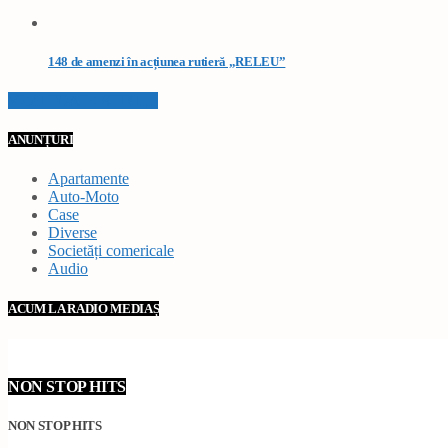
148 de amenzi în acțiunea rutieră „RELEU”
VEZI TOATE STIRILE
ANUNȚURI
Apartamente
Auto-Moto
Case
Diverse
Societăți comericale
Audio
ACUM LA RADIO MEDIAȘ
NON STOP HITS
NON STOP HITS