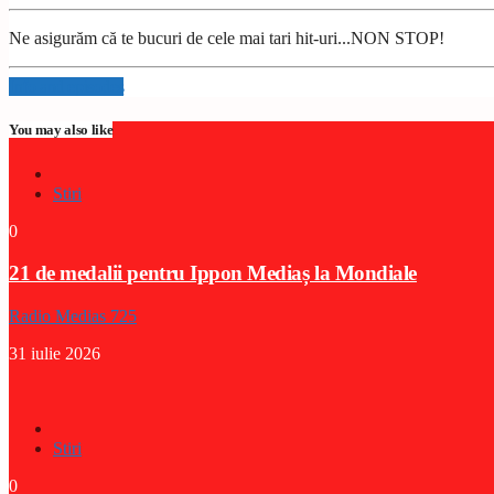
Ne asigurăm că te bucuri de cele mai tari hit-uri...NON STOP!
Info and episodes
You may also like
Stiri
0
21 de medalii pentru Ippon Mediaș la Mondiale
Radio Medias 725
31 iulie 2026
Stiri
0