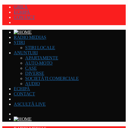
GRILĂ
ECHIPĂ
CONTACT
RADIO MEDIAȘ
ȘTIRI
STIRI LOCALE
ANUNȚURI
APARTAMENTE
AUTO-MOTO
CASE
DIVERSE
SOCIETĂȚI COMERCIALE
AUDIO
ECHIPĂ
CONTACT
ASCULTĂ LIVE