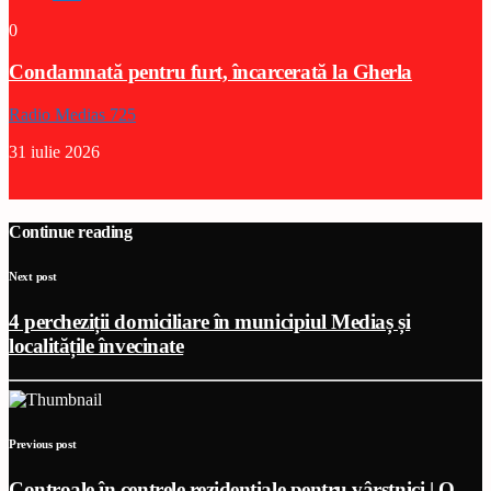
0
Condamnată pentru furt, încarcerată la Gherla
Radio Medias 725
31 iulie 2026
Continue reading
Next post
4 percheziții domiciliare în municipiul Mediaș și
localitățile învecinate
Previous post
Controale în centrele rezidențiale pentru vârstnici | O