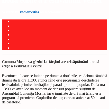
nouă ediţie a Festivalului Verzei
Written by
radiomedias
on 4 octombrie 2022
Comuna Moşna va găzdui la sfârşitul acestei săptămâni o nouă
ediţie a Festivalului Verzei.
Evenimentul care se întinde pe durata a două zile, va debuta sâmbătă
dimineața la ora 11:00, atunci când este programată deschiderea
festivalului, primirea invitaților și parada portului popular. De la ora
13:00 va avea loc un moment de dansuri populare susținut de
Ansamblul Cununița Moșna, iar o jumătate de oră mai târziu este
programată premierea Cuplurilor de aur, care au aniversat 50 de ani
de căsătorie.