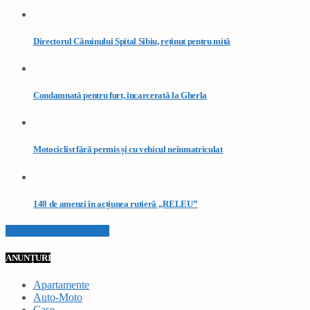
Directorul Căminului Spital Sibiu, reținut pentru mită
Condamnată pentru furt, încarcerată la Gherla
Motociclist fără permis și cu vehicul neînmatriculat
148 de amenzi în acțiunea rutieră „RELEU”
VEZI TOATE STIRILE
ANUNȚURI
Apartamente
Auto-Moto
Case