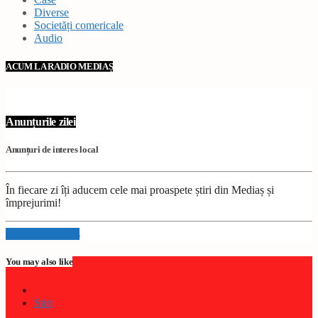
Diverse
Societăți comericale
Audio
ACUM LA RADIO MEDIAȘ
Anunțurile zilei
Anunțuri de interes local
În fiecare zi îți aducem cele mai proaspete știri din Mediaș și
împrejurimi!
Info and episodes
You may also like
Stiri