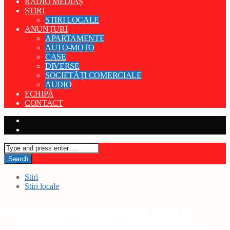
RADIO MEDIAȘ
ȘTIRI
STIRI LOCALE
ANUNȚURI
APARTAMENTE
AUTO-MOTO
CASE
DIVERSE
SOCIETĂȚI COMERCIALE
AUDIO
ECHIPĂ
CONTACT
Stiri
Stiri locale
Comuna Moşna va găzdui o