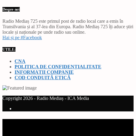
Despre noi
Radio Mediaș 725 este primul post de radio local care a emis în
Transilvania și al 37-lea din Europa. Radio Mediaș 725 îți aduce știri
locale și naționale pe unde radio sau online.
Hai și pe #Facebook
UTILE:
CNA
POLITICA DE CONFIDENȚIALITATE
INFORMAȚII COMPANIE
COD CONDUITĂ ETICĂ
Copyright 2026 - Radio Mediaș - ICA Media
Current track
Title