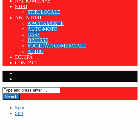
RADIO MEDIAȘ
ȘTIRI
STIRI LOCALE
ANUNȚURI
APARTAMENTE
AUTO-MOTO
CASE
DIVERSE
SOCIETĂȚI COMERCIALE
AUDIO
ECHIPĂ
CONTACT
Sport
Stiri
ACS Mediaș a învins 7-1 la