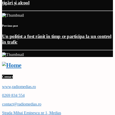
țigări și alcool
Previous post
Un polițist a fost rănit în timp ce participa la un control
în trafic
Contact
www,radiomedias.ro
0269 834 554
contact@radiomedias.ro
Strada Mihai Eminescu nr 1, Medias