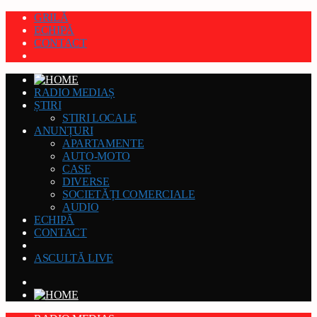
GRILĂ
ECHIPĂ
CONTACT
RADIO MEDIAȘ
ȘTIRI
STIRI LOCALE
ANUNȚURI
APARTAMENTE
AUTO-MOTO
CASE
DIVERSE
SOCIETĂȚI COMERCIALE
AUDIO
ECHIPĂ
CONTACT
ASCULTĂ LIVE