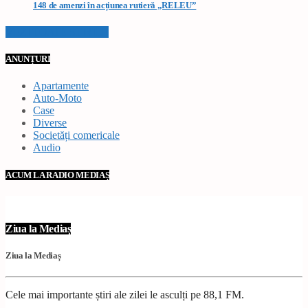
148 de amenzi în acțiunea rutieră „RELEU”
VEZI TOATE STIRILE
ANUNȚURI
Apartamente
Auto-Moto
Case
Diverse
Societăți comericale
Audio
ACUM LA RADIO MEDIAȘ
Ziua la Mediaș
Ziua la Mediaș
Cele mai importante știri ale zilei le asculți pe 88,1 FM.