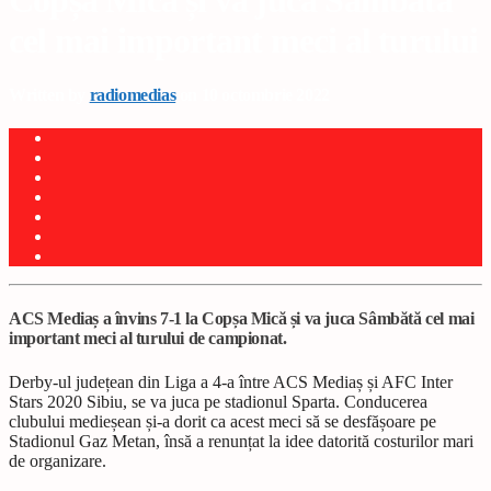
Copșa Mică și va juca Sâmbătă
cel mai important meci al turului
Written by
radiomedias
on 10 octombrie 2022
ACS Mediaș a învins 7-1 la Copșa Mică și va juca Sâmbătă cel mai
important meci al turului de campionat.
Derby-ul județean din Liga a 4-a între ACS Mediaș și AFC Inter
Stars 2020 Sibiu, se va juca pe stadionul Sparta. Conducerea
clubului medieșean și-a dorit ca acest meci să se desfășoare pe
Stadionul Gaz Metan, însă a renunțat la idee datorită costurilor mari
de organizare.