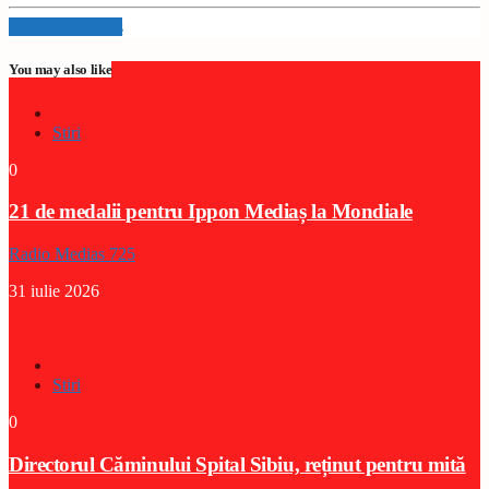
Info and episodes
You may also like
Stiri
0
21 de medalii pentru Ippon Mediaș la Mondiale
Radio Medias 725
31 iulie 2026
Stiri
0
Directorul Căminului Spital Sibiu, reținut pentru mită