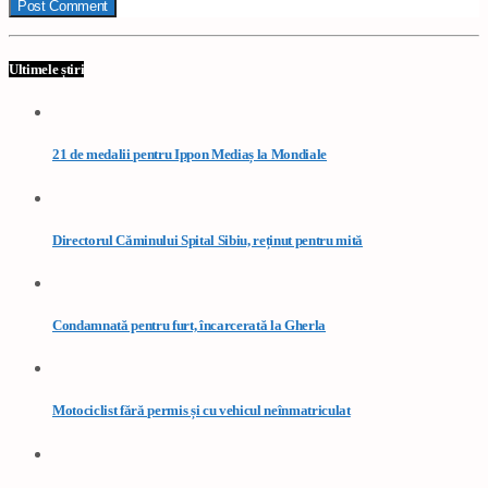
Ultimele știri
21 de medalii pentru Ippon Mediaș la Mondiale
Directorul Căminului Spital Sibiu, reținut pentru mită
Condamnată pentru furt, încarcerată la Gherla
Motociclist fără permis și cu vehicul neînmatriculat