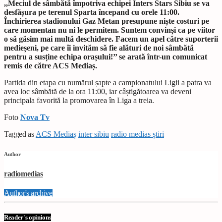
,,Meciul de sâmbătă împotriva echipei Inters Stars Sibiu se va
desfășura pe terenul Sparta începand cu orele 11:00.
Închirierea stadionului Gaz Metan presupune niște costuri pe
care momentan nu ni le permitem. Suntem convinși ca pe viitor
o să găsim mai multă deschidere. Facem un apel către suporterii
medieșeni, pe care îi invităm să fie alături de noi sâmbătă
pentru a susține echipa orașului!’’ se arată într-un comunicat
remis de către ACS Mediaș.
Partida din etapa cu numărul șapte a campionatului Ligii a patra va
avea loc sâmbătă de la ora 11:00, iar câștigătoarea va deveni
principala favorită la promovarea în Liga a treia.
Foto
Nova Tv
Tagged as
ACS Mediaș
inter sibiu
radio medias știri
Author
radiomedias
Author's archive
Reader's opinions