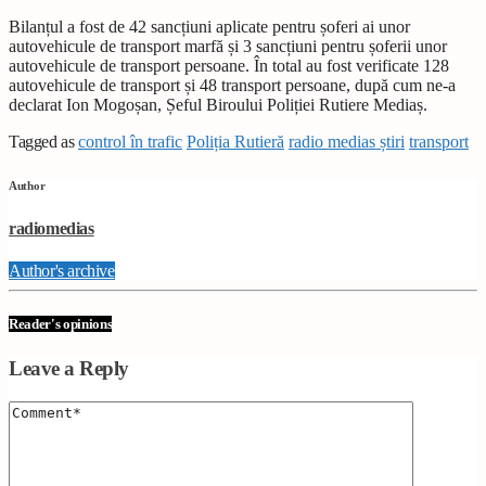
Bilanțul a fost de 42 sancțiuni aplicate pentru șoferi ai unor
autovehicule de transport marfă și 3 sancțiuni pentru șoferii unor
autovehicule de transport persoane. În total au fost verificate 128
autovehicule de transport și 48 transport persoane, după cum ne-a
declarat Ion Mogoșan, Șeful Biroului Poliției Rutiere Mediaș.
Tagged as
control în trafic
Poliția Rutieră
radio medias știri
transport
Author
radiomedias
Author's archive
Reader's opinions
Leave a Reply