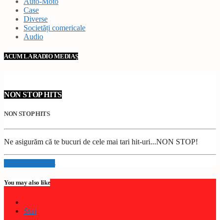
Auto-Moto
Case
Diverse
Societăți comericale
Audio
ACUM LA RADIO MEDIAȘ
NON STOP HITS
NON STOP HITS
Ne asigurăm că te bucuri de cele mai tari hit-uri...NON STOP!
Info and episodes
You may also like
Stiri