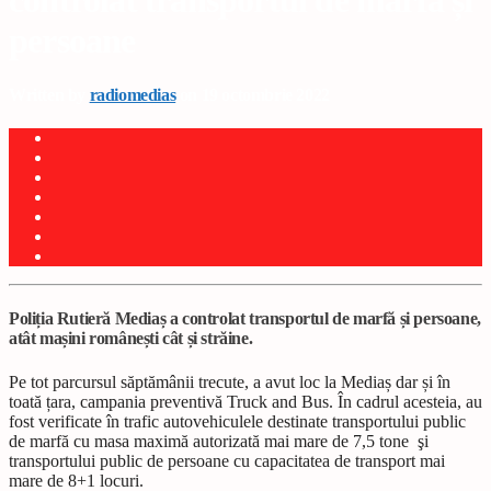
controlat transportul de marfă și
persoane
Written by
radiomedias
on 19 octombrie 2022
Poliția Rutieră Mediaș a controlat transportul de marfă și persoane,
atât mașini românești cât și străine.
Pe tot parcursul săptămânii trecute, a avut loc la Mediaș dar și în
toată țara, campania preventivă Truck and Bus. În cadrul acesteia, au
fost verificate în trafic autovehiculele destinate transportului public
de marfă cu masa maximă autorizată mai mare de 7,5 tone şi
transportului public de persoane cu capacitatea de transport mai
mare de 8+1 locuri.