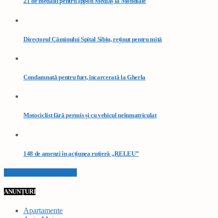
21 de medalii pentru Ippon Mediaș la Mondiale
Directorul Căminului Spital Sibiu, reținut pentru mită
Condamnată pentru furt, încarcerată la Gherla
Motociclist fără permis și cu vehicul neînmatriculat
148 de amenzi în acțiunea rutieră „RELEU”
VEZI TOATE STIRILE
ANUNȚURI
Apartamente