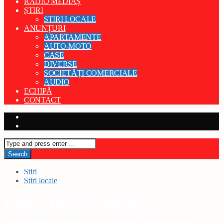
RADIO MEDIAȘ
ȘTIRI
STIRI LOCALE
ANUNȚURI
APARTAMENTE
AUTO-MOTO
CASE
DIVERSE
SOCIETĂȚI COMERCIALE
AUDIO
ECHIPĂ
CONTACT
Stiri
Stiri locale
Poliția Rutieră Mediaș a