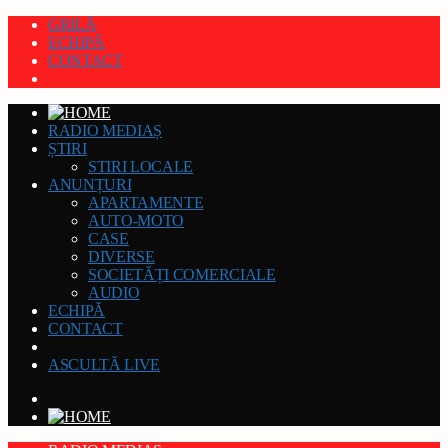
GRILĂ
ECHIPĂ
CONTACT
RADIO MEDIAȘ
ȘTIRI
STIRI LOCALE
ANUNȚURI
APARTAMENTE
AUTO-MOTO
CASE
DIVERSE
SOCIETĂȚI COMERCIALE
AUDIO
ECHIPĂ
CONTACT
ASCULTĂ LIVE