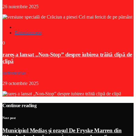
26 noiembrie 2025
Entertainment
0
rareș a lansat „Non-Stop” despre iubirea trăită clipă de
clipă
radiomedias
29 octombrie 2025
Continue reading
Next post
Municipiul Mediaș și orașul De Fryske Marren din