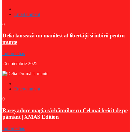
Entertainment
0
Delia lansează un manifest al libertății și iubirii pentru
munte
radiomedias
26 noiembrie 2025
Entertainment
0
Rareș aduce magia sărbătorilor cu Cel mai fericit de pe
pământ | XMAS Edition
radiomedias