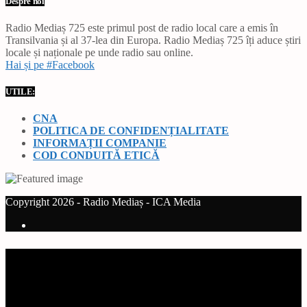
Despre noi
Radio Mediaș 725 este primul post de radio local care a emis în
Transilvania și al 37-lea din Europa. Radio Mediaș 725 îți aduce știri
locale și naționale pe unde radio sau online.
Hai și pe #Facebook
UTILE:
CNA
POLITICA DE CONFIDENȚIALITATE
INFORMAȚII COMPANIE
COD CONDUITĂ ETICĂ
Copyright 2026 - Radio Mediaș - ICA Media
Current track
Title