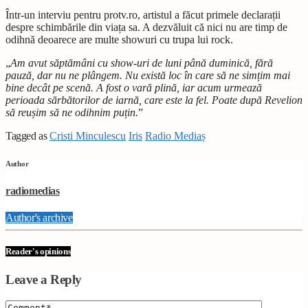
Într-un interviu pentru protv.ro, artistul a făcut primele declarații
despre schimbările din viața sa. A dezvăluit că nici nu are timp de
odihnă deoarece are multe showuri cu trupa lui rock.
„
Am avut săptămâni cu show-uri de luni până duminică, fără
pauză, dar nu ne plângem. Nu există loc în care să ne simțim mai
bine decât pe scenă. A fost o vară plină, iar acum urmează
perioada sărbătorilor de iarnă, care este la fel. Poate după Revelion
să reușim să ne odihnim puțin.
”
Tagged as
Cristi Minculescu
Iris
Radio Mediaș
Author
radiomedias
Author's archive
Reader's opinions
Leave a Reply