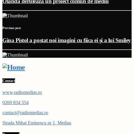
Olanda derulează un proiect comun de mediu
Previous post
Gina Pistol a postat noi imagini cu fiica ei și a lui Smiley
Contact
www,radiomedias.ro
0269 834 554
contact@radiomedias.ro
Strada Mihai Eminescu nr 1, Medias