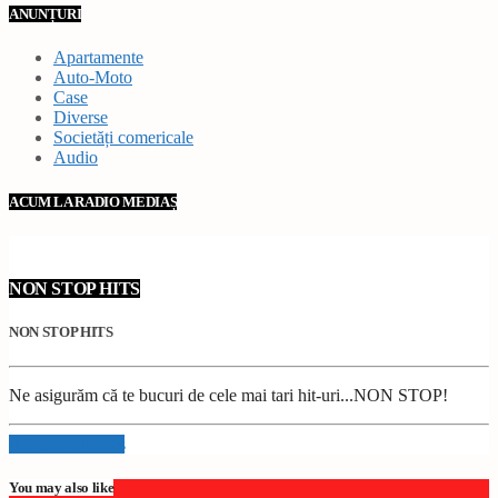
ANUNȚURI
Apartamente
Auto-Moto
Case
Diverse
Societăți comericale
Audio
ACUM LA RADIO MEDIAȘ
NON STOP HITS
NON STOP HITS
Ne asigurăm că te bucuri de cele mai tari hit-uri...NON STOP!
Info and episodes
You may also like