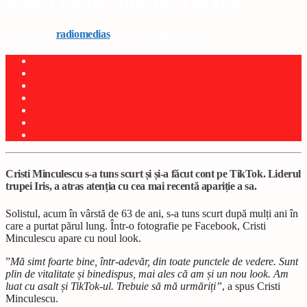
și și-a făcut cont pe TikTok
Written by
radiomedias
on 25 octombrie 2022
Cristi Minculescu s-a tuns scurt și și-a făcut cont pe TikTok. Liderul
trupei Iris, a atras atenția cu cea mai recentă apariție a sa.
Solistul, acum în vârstă de 63 de ani, s-a tuns scurt după mulți ani în
care a purtat părul lung. Într-o fotografie pe Facebook, Cristi
Minculescu apare cu noul look.
”
Mă simt foarte bine, într-adevăr, din toate punctele de vedere. Sunt
plin de vitalitate și binedispus, mai ales că am și un nou look. Am
luat cu asalt și TikTok-ul. Trebuie să mă urmăriți”
, a spus Cristi
Minculescu.