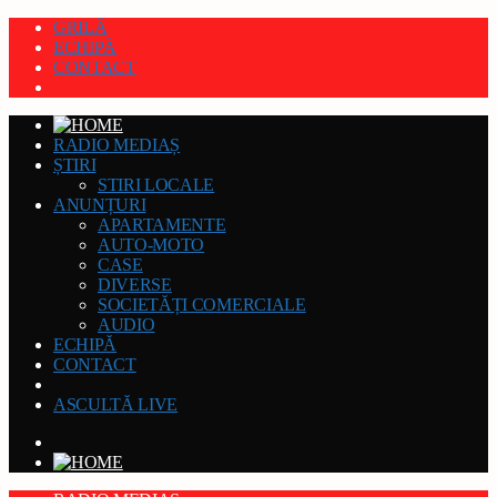
GRILĂ
ECHIPĂ
CONTACT
RADIO MEDIAȘ
ȘTIRI
STIRI LOCALE
ANUNȚURI
APARTAMENTE
AUTO-MOTO
CASE
DIVERSE
SOCIETĂȚI COMERCIALE
AUDIO
ECHIPĂ
CONTACT
ASCULTĂ LIVE