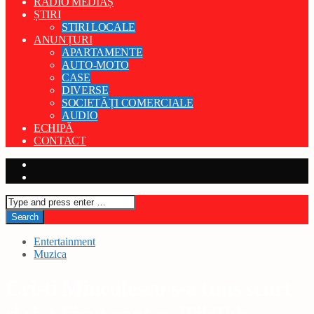
RADIO MEDIAȘ
ȘTIRI
STIRI LOCALE
ANUNȚURI
APARTAMENTE
AUTO-MOTO
CASE
DIVERSE
SOCIETĂȚI COMERCIALE
AUDIO
ECHIPĂ
CONTACT
Entertainment
Muzica
Cristi Minculescu s-a tuns scurt