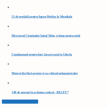
21 de medalii pentru Ippon Mediaș la Mondiale
Directorul Căminului Spital Sibiu, reținut pentru mită
Condamnată pentru furt, încarcerată la Gherla
Motociclist fără permis și cu vehicul neînmatriculat
148 de amenzi în acțiunea rutieră „RELEU”
VEZI TOATE STIRILE