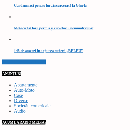
Condamnată pentru furt, încarcerată la Gherla
Motociclist fără permis și cu vehicul neînmatriculat
148 de amenzi în acțiunea rutieră „RELEU”
VEZI TOATE STIRILE
ANUNȚURI
Apartamente
Auto-Moto
Case
Diverse
Societăți comericale
Audio
ACUM LA RADIO MEDIAȘ