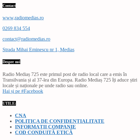
Contact
www,radiomedias.ro
0269 834 554
contact@radiomedias.ro
Strada Mihai Eminescu nr 1, Medias
Despre noi
Radio Mediaș 725 este primul post de radio local care a emis în
Transilvania și al 37-lea din Europa. Radio Mediaș 725 îți aduce știri
locale și naționale pe unde radio sau online.
Hai și pe #Facebook
UTILE:
CNA
POLITICA DE CONFIDENȚIALITATE
INFORMAȚII COMPANIE
COD CONDUITĂ ETICĂ