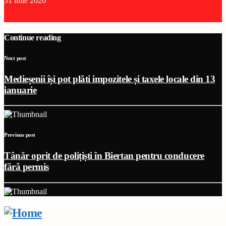
31 iulie 2026
Continue reading
Next post
Medieșenii își pot plăti impozitele și taxele locale din 13
ianuarie
Previous post
Tânăr oprit de polițiști în Biertan pentru conducere
fără permis