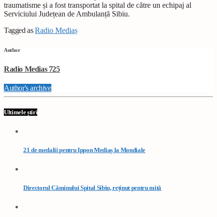
traumatisme și a fost transportat la spital de către un echipaj al
Serviciului Județean de Ambulanță Sibiu.
Tagged as
Radio Mediaș
Author
Radio Medias 725
Author's archive
Ultimele știri
21 de medalii pentru Ippon Mediaș la Mondiale
Directorul Căminului Spital Sibiu, reținut pentru mită