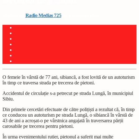
trecerea de pietoni
Written by
Radio Medias 725
on 8 ianuarie 2025
O femeie în vârstă de 77 ani, sibiancă, a fost lovită de un autoturism
în timp ce traversa strada pe trecerea de pietoni.
Accidentul de circulație s-a petrecut pe strada Lungă, în municipiul
Sibiu.
Din primele cercetări efectuate de către polițiști a rezultat că, în timp
ce conducea un autoturism pe strada Lungă, o sibiancă în vârstă de
43 de ani a acroșat-o pe vârstnica angajată în traversarea părții
carosabile pe trecerea pentru pietoni.
În urma evenimentului rutier, pietonul a suferit mai multe