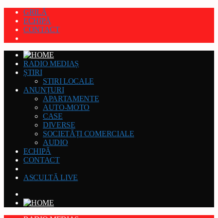
GRILĂ
ECHIPĂ
CONTACT
RADIO MEDIAȘ
ȘTIRI
STIRI LOCALE
ANUNȚURI
APARTAMENTE
AUTO-MOTO
CASE
DIVERSE
SOCIETĂȚI COMERCIALE
AUDIO
ECHIPĂ
CONTACT
ASCULTĂ LIVE