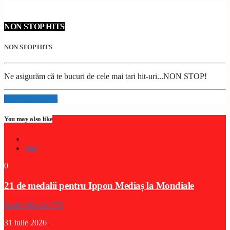
NON STOP HITS
NON STOP HITS
Ne asigurăm că te bucuri de cele mai tari hit-uri...NON STOP!
Info and episodes
You may also like
Stiri
0
21 de medalii pentru Ippon Mediaș la Mondiale
Radio Medias 725
31 iulie 2026