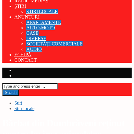
RADIO MEDIAȘ
ȘTIRI
STIRI LOCALE
ANUNȚURI
APARTAMENTE
AUTO-MOTO
CASE
DIVERSE
SOCIETĂȚI COMERCIALE
AUDIO
ECHIPĂ
CONTACT
Stiri
Stiri locale
Bărbat din Dumbrăveni reținut