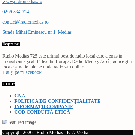
www,radiomedias.ro
0269 834 554
contact@radiomedias.ro
Strada Mihai Eminescu nr 1, Medias
Despre noi
Radio Mediaș 725 este primul post de radio local care a emis în
Transilvania și al 37-lea din Europa. Radio Mediaș 725 îți aduce știri
locale și naționale pe unde radio sau online.
Hai și pe #Facebook
UTILE:
CNA
POLITICA DE CONFIDENȚIALITATE
INFORMAȚII COMPANIE
COD CONDUITĂ ETICĂ
Copyright 2026 - Radio Mediaș - ICA Media