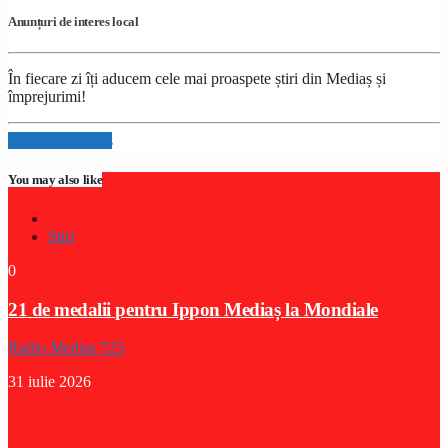
Anunțuri de interes local
În fiecare zi îți aducem cele mai proaspete știri din Mediaș și
împrejurimi!
Info and episodes
You may also like
Stiri
0
21 de medalii pentru Ippon Mediaș la Mondiale
Radio Medias 725
31 iulie 2026