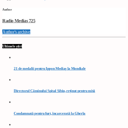
Author
Radio Medias 725
Author's archive
Ultimele știri
21 de medalii pentru Ippon Mediaș la Mondiale
Directorul Căminului Spital Sibiu, reținut pentru mită
Condamnată pentru furt, încarcerată la Gherla