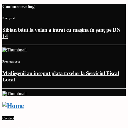
Continue reading
Next post
Sibian băut la volan a intrat cu mașina în șanț pe DN
14
Previous post
Medieșenii au început plata taxelor la Serviciul Fiscal
Local
Contact