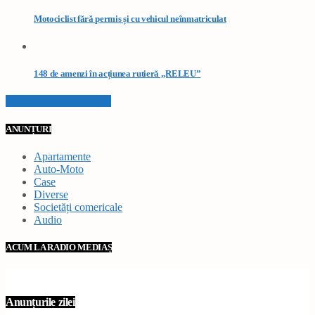
Motociclist fără permis și cu vehicul neînmatriculat
148 de amenzi în acțiunea rutieră „RELEU”
VEZI TOATE STIRILE
ANUNȚURI
Apartamente
Auto-Moto
Case
Diverse
Societăți comericale
Audio
ACUM LA RADIO MEDIAȘ
Anunțurile zilei