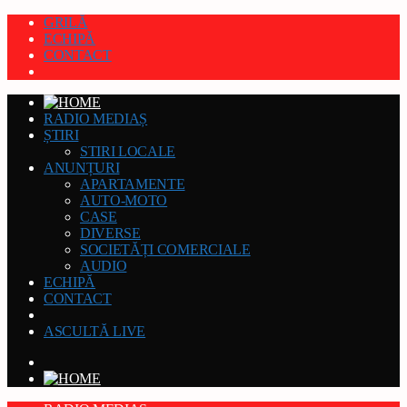
GRILĂ
ECHIPĂ
CONTACT
RADIO MEDIAȘ
ȘTIRI
STIRI LOCALE
ANUNȚURI
APARTAMENTE
AUTO-MOTO
CASE
DIVERSE
SOCIETĂȚI COMERCIALE
AUDIO
ECHIPĂ
CONTACT
ASCULTĂ LIVE