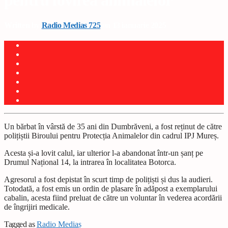
pentru lovirea animalelor
Written by
Radio Medias 725
on 13 ianuarie 2025
Un bărbat în vârstă de 35 ani din Dumbrăveni, a fost reținut de către
polițiștii Biroului pentru Protecția Animalelor din cadrul IPJ Mureș.
Acesta și-a lovit calul, iar ulterior l-a abandonat într-un șanț pe
Drumul Național 14, la intrarea în localitatea Botorca.
Agresorul a fost depistat în scurt timp de polițiști și dus la audieri.
Totodată, a fost emis un ordin de plasare în adăpost a exemplarului
cabalin, acesta fiind preluat de către un voluntar în vederea acordării
de îngrijiri medicale.
Tagged as
Radio Mediaș