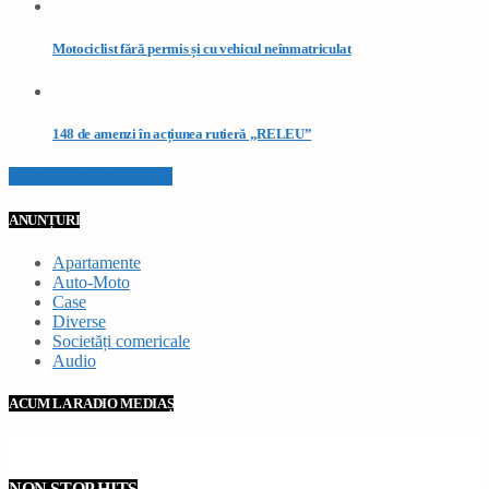
Motociclist fără permis și cu vehicul neînmatriculat
148 de amenzi în acțiunea rutieră „RELEU”
VEZI TOATE STIRILE
ANUNȚURI
Apartamente
Auto-Moto
Case
Diverse
Societăți comericale
Audio
ACUM LA RADIO MEDIAȘ
NON STOP HITS