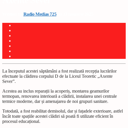
Axente Sever
Written by
Radio Medias 725
on 13 ianuarie 2025
La începutul acestei săptămâni a fost realizată recepția lucrărilor
efectuate la clădirea corpului D de la Liceul Teoretic „Axente
Sever”.
Acestea au inclus reparații la acoperiș, montarea geamurilor
termopan, renovarea interioară a clădirii, instalarea unei centrale
termice moderne, dar și amenajarea de noi grupuri sanitare.
Totodată, a fost reabilitat demisolul, dar și fațadele exterioare, astfel
încât toate spațiile acestei clădiri să poată fi utilizate eficient în
procesul educațional.