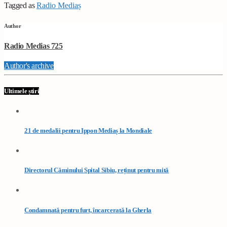
Tagged as
Radio Mediaș
Author
Radio Medias 725
Author's archive
Ultimele știri
21 de medalii pentru Ippon Mediaș la Mondiale
Directorul Căminului Spital Sibiu, reținut pentru mită
Condamnată pentru furt, încarcerată la Gherla