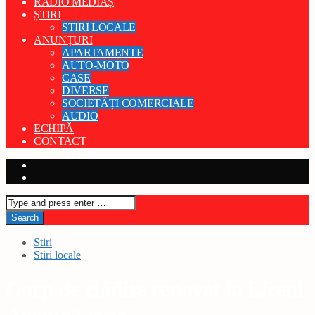
RADIO MEDIAȘ
ȘTIRI
STIRI LOCALE
ANUNȚURI
APARTAMENTE
AUTO-MOTO
CASE
DIVERSE
SOCIETĂȚI COMERCIALE
AUDIO
ECHIPĂ
CONTACT
Stiri
Stiri locale
Corp de clădire renovat la Liceul