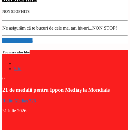
NON STOP HITS
Ne asigurăm că te bucuri de cele mai tari hit-uri...NON STOP!
Info and episodes
You may also like
Stiri
0
21 de medalii pentru Ippon Mediaș la Mondiale
Radio Medias 725
31 iulie 2026