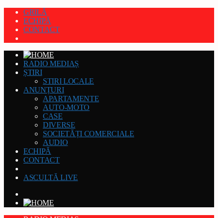
GRILĂ
ECHIPĂ
CONTACT
RADIO MEDIAȘ
ȘTIRI
STIRI LOCALE
ANUNȚURI
APARTAMENTE
AUTO-MOTO
CASE
DIVERSE
SOCIETĂȚI COMERCIALE
AUDIO
ECHIPĂ
CONTACT
ASCULTĂ LIVE