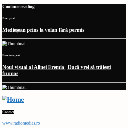
Continue reading
Next post
Medieșean prins la volan fără permis
Previous post
Noul visual al Alinei Eremia | Dacă vrei să trăiești
frumos
Contact
www,radiomedias.ro