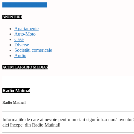
VEZI TOATE STIRILE
ANUNȚURI
Apartamente
Auto-Moto
Case
Diverse
Societăți comericale
Audio
ACUM LA RADIO MEDIAȘ
Radio Matinal
Radio Matinal
Informațiile de care ai nevoie pentru un start sigur într-o nouă avent
aici începe, din Radio Matinal!