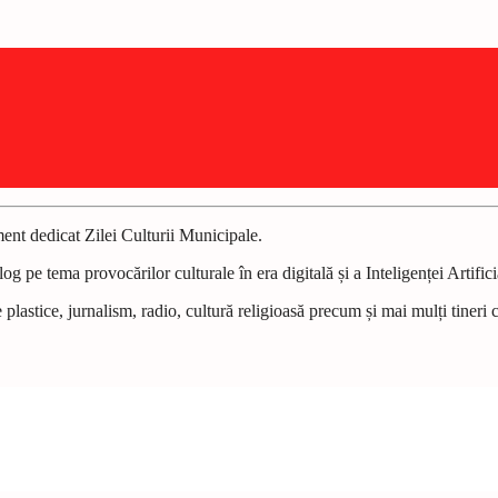
nt dedicat Zilei Culturii Municipale.
log pe tema provocărilor culturale în era digitală
ș
i a Inteligen
ț
ei Artifici
te plastice, jurnalism, radio, cultură religioasă precum
ș
i mai mul
ț
i tineri 