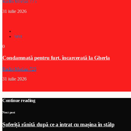
Radio Medias 725
31 iulie 2026
Stiri
0
Condamnată pentru furt, încarcerată la Gherla
Radio Medias 725
31 iulie 2026
Continue reading
Next post
Șoferiță rănită după ce a intrat cu mașina în stâlp