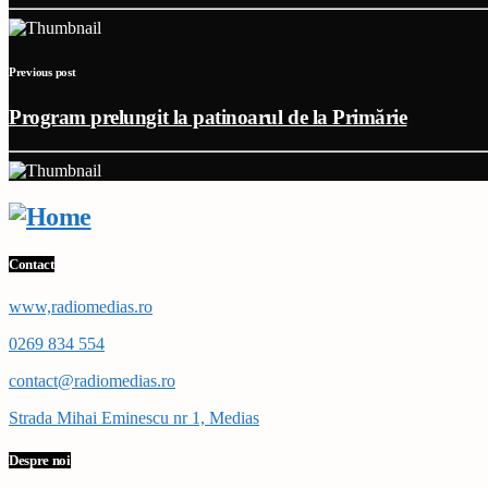
Previous post
Program prelungit la patinoarul de la Primărie
Contact
www,radiomedias.ro
0269 834 554
contact@radiomedias.ro
Strada Mihai Eminescu nr 1, Medias
Despre noi