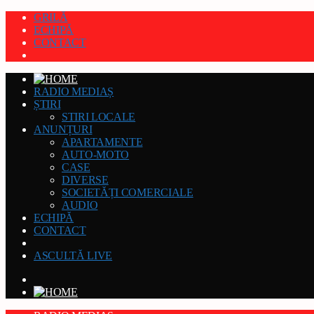
GRILĂ
ECHIPĂ
CONTACT
RADIO MEDIAȘ
ȘTIRI
STIRI LOCALE
ANUNȚURI
APARTAMENTE
AUTO-MOTO
CASE
DIVERSE
SOCIETĂȚI COMERCIALE
AUDIO
ECHIPĂ
CONTACT
ASCULTĂ LIVE