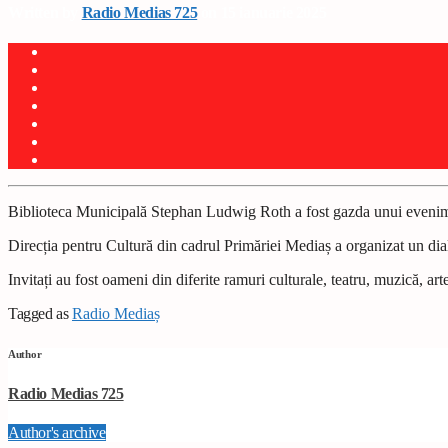
Written by
Radio Medias 725
on 15 ianuarie 2025
Biblioteca Municipală Stephan Ludwig Roth a fost gazda unui evenime
Direc
ț
ia pentru Cultură din cadrul Primăriei Media
ș
a organizat un dia
Invita
ț
i au fost oameni din diferite ramuri culturale, teatru, muzică, ar
Tagged as
Radio Mediaș
Author
Radio Medias 725
Author's archive