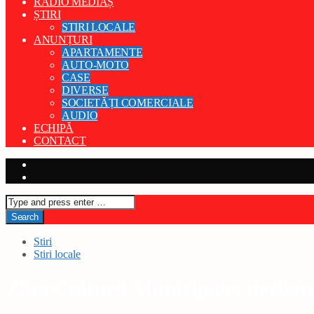
RADIO MEDIAȘ
ȘTIRI
STIRI LOCALE
ANUNȚURI
APARTAMENTE
AUTO-MOTO
CASE
DIVERSE
SOCIETĂȚI COMERCIALE
AUDIO
ECHIPĂ
CONTACT
Stiri
Stiri locale
Ziua Culturii Municipale: dezbater