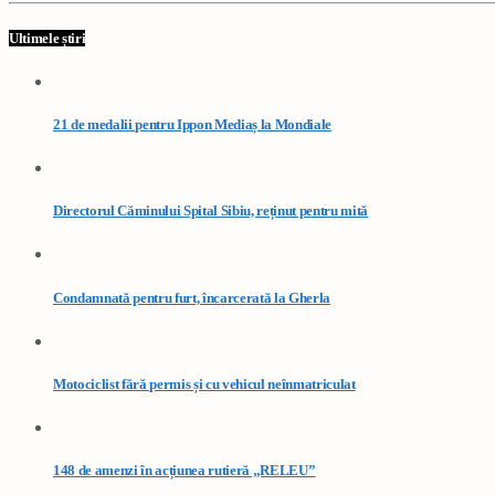
Ultimele știri
21 de medalii pentru Ippon Mediaș la Mondiale
Directorul Căminului Spital Sibiu, reținut pentru mită
Condamnată pentru furt, încarcerată la Gherla
Motociclist fără permis și cu vehicul neînmatriculat
148 de amenzi în acțiunea rutieră „RELEU”