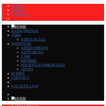
GRILĂ
ECHIPĂ
CONTACT
RADIO MEDIAȘ
ȘTIRI
STIRI LOCALE
ANUNȚURI
APARTAMENTE
AUTO-MOTO
CASE
DIVERSE
SOCIETĂȚI COMERCIALE
AUDIO
ECHIPĂ
CONTACT
ASCULTĂ LIVE