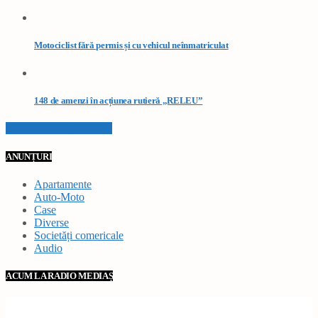
Motociclist fără permis și cu vehicul neînmatriculat
148 de amenzi în acțiunea rutieră „RELEU”
VEZI TOATE STIRILE
ANUNȚURI
Apartamente
Auto-Moto
Case
Diverse
Societăți comericale
Audio
ACUM LA RADIO MEDIAȘ