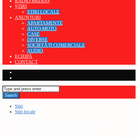
RADIO MEDIAȘ
ȘTIRI
STIRI LOCALE
ANUNȚURI
APARTAMENTE
AUTO-MOTO
CASE
DIVERSE
SOCIETĂȚI COMERCIALE
AUDIO
ECHIPĂ
CONTACT
Stiri
Stiri locale
„Identitate românească” –