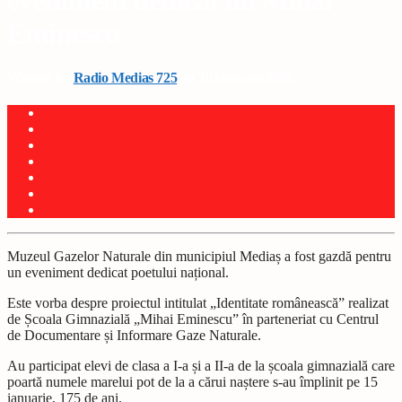
eveniment dedicat lui Mihai
Eminescu
Written by
Radio Medias 725
on 16 ianuarie 2025
Muzeul Gazelor Naturale din municipiul Media
ș
a fost gazdă pentru
un eveniment dedicat poetului na
ț
ional.
Este vorba despre proiectul intitulat
„Identitate românească” realizat
de
Ș
coala Gimnazială „Mihai Eminescu” în parteneriat cu Centrul
de Documentare
ș
i Informare Gaze Naturale.
Au participat elevi de clasa a I-a
ș
i a II-a de la
ș
coala gimnazială care
poartă numele marelui pot de la a cărui na
ș
tere s-au împlinit pe 15
ianuarie, 175 de ani.