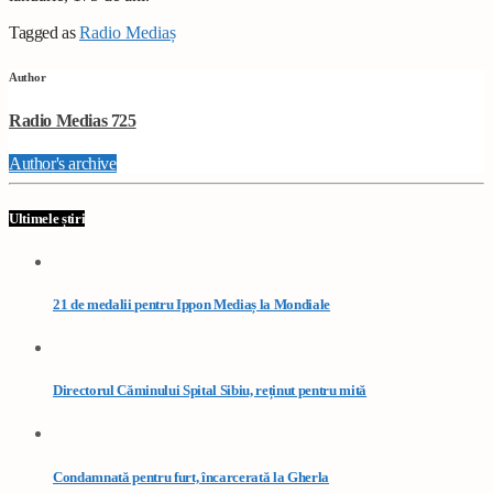
Tagged as
Radio Mediaș
Author
Radio Medias 725
Author's archive
Ultimele știri
21 de medalii pentru Ippon Mediaș la Mondiale
Directorul Căminului Spital Sibiu, reținut pentru mită
Condamnată pentru furt, încarcerată la Gherla