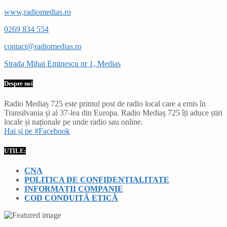
www,radiomedias.ro
0269 834 554
contact@radiomedias.ro
Strada Mihai Eminescu nr 1, Medias
Despre noi
Radio Mediaș 725 este primul post de radio local care a emis în
Transilvania și al 37-lea din Europa. Radio Mediaș 725 îți aduce știri
locale și naționale pe unde radio sau online.
Hai și pe #Facebook
UTILE:
CNA
POLITICA DE CONFIDENȚIALITATE
INFORMAȚII COMPANIE
COD CONDUITĂ ETICĂ