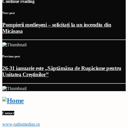
Continue reading
Next post
Pompierii medieșeni – solicitați la un incendiu din
Micăsasa
Previous post
26-31 ianuarie este „Săptămâna de Rugăciune pentru
Unitatea Creştinilor”
Contact
www,radiomedias.ro