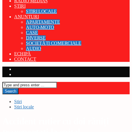
RADIO MEDIAȘ
ȘTIRI
STIRI LOCALE
ANUNȚURI
APARTAMENTE
AUTO-MOTO
CASE
DIVERSE
SOCIETĂȚI COMERCIALE
AUDIO
ECHIPĂ
CONTACT
Stiri
Stiri locale
Accident rutier cu doi răniți