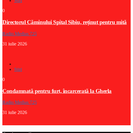
Stiri
0
Directorul Căminului Spital Sibiu, reținut pentru mită
Radio Medias 725
31 iulie 2026
Stiri
0
Condamnată pentru furt, încarcerată la Gherla
Radio Medias 725
31 iulie 2026