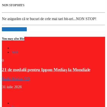
NON STOP HITS
Ne asigurăm că te bucuri de cele mai tari hit-uri...NON STOP!
Info and episodes
You may also like
Stiri
0
21 de medalii pentru Ippon Mediaș la Mondiale
Radio Medias 725
31 iulie 2026