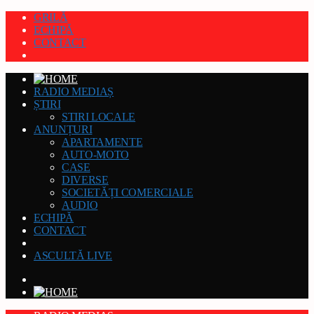
GRILĂ
ECHIPĂ
CONTACT
RADIO MEDIAȘ
ȘTIRI
STIRI LOCALE
ANUNȚURI
APARTAMENTE
AUTO-MOTO
CASE
DIVERSE
SOCIETĂȚI COMERCIALE
AUDIO
ECHIPĂ
CONTACT
ASCULTĂ LIVE