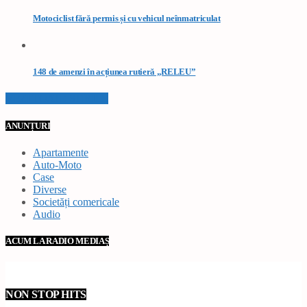
Motociclist fără permis și cu vehicul neînmatriculat
148 de amenzi în acțiunea rutieră „RELEU”
VEZI TOATE STIRILE
ANUNȚURI
Apartamente
Auto-Moto
Case
Diverse
Societăți comericale
Audio
ACUM LA RADIO MEDIAȘ
NON STOP HITS