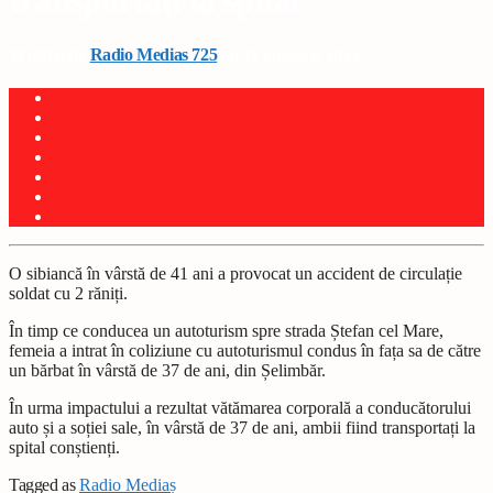
transportați la spital
Written by
Radio Medias 725
on 21 ianuarie 2025
O sibiancă în vârstă de 41 ani a provocat un accident de circula
ț
ie
soldat cu 2 răni
ț
i.
În timp ce conducea un autoturism spre strada
Ș
tefan cel Mare,
femeia a intrat în coliziune cu autoturismul condus în fa
ț
a sa de către
un bărbat în vârstă de 37 de ani, din
Ș
elimbăr.
În urma impactului a rezultat vătămarea corporală a conducătorului
auto
ș
i a so
ț
iei sale, în vârstă de 37 de ani, ambii fiind transporta
ț
i la
spital con
ș
tien
ț
i.
Tagged as
Radio Mediaș