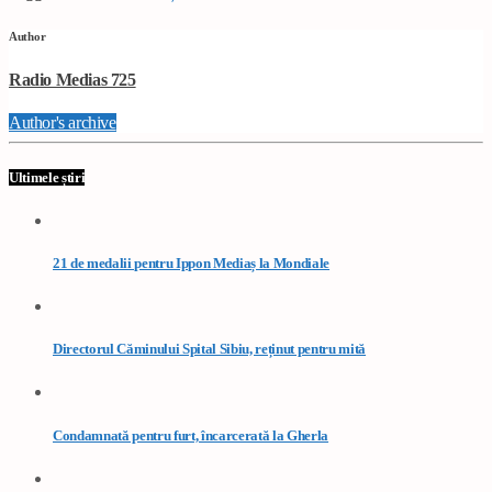
Author
Radio Medias 725
Author's archive
Ultimele știri
21 de medalii pentru Ippon Mediaș la Mondiale
Directorul Căminului Spital Sibiu, reținut pentru mită
Condamnată pentru furt, încarcerată la Gherla