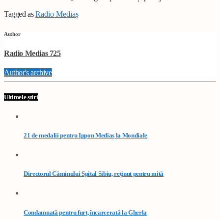
Tagged as
Radio Mediaș
Author
Radio Medias 725
Author's archive
Ultimele știri
21 de medalii pentru Ippon Mediaș la Mondiale
Directorul Căminului Spital Sibiu, reținut pentru mită
Condamnată pentru furt, încarcerată la Gherla