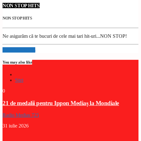
NON STOP HITS
NON STOP HITS
Ne asigurăm că te bucuri de cele mai tari hit-uri...NON STOP!
Info and episodes
You may also like
Stiri
0
21 de medalii pentru Ippon Mediaș la Mondiale
Radio Medias 725
31 iulie 2026