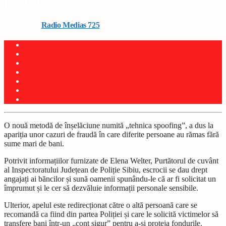
prin telefon!
Written by
Radio Medias 725
on 21 ianuarie 2025
O nouă metodă de în
ș
elăciune numită „tehnica spoofing”, a dus la
apari
ț
ia unor cazuri de fraudă în care diferite persoane au rămas fără
sume mari de bani.
Potrivit informațiilor furnizate de Elena Welter, Purtătorul de cuvânt
al Inspectoratului Județean de Poliție Sibiu, escrocii se dau drept
angaja
ț
i ai băncilor
ș
i sună oamenii spunându-le că ar fi solicitat un
împrumut
ș
i le cer să dezvăluie informa
ț
ii personale sensibile.
Ulterior, apelul este redirec
ț
ionat către o altă persoană care se
recomandă ca fiind din partea Poli
ț
iei
ș
i care le solicită victimelor să
transfere bani într-un „cont sigur” pentru a-
ș
i proteja fondurile.