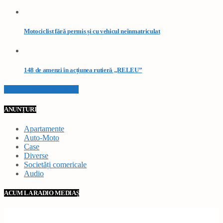
Motociclist fără permis și cu vehicul neînmatriculat
148 de amenzi în acțiunea rutieră „RELEU”
VEZI TOATE STIRILE
ANUNȚURI
Apartamente
Auto-Moto
Case
Diverse
Societăți comericale
Audio
ACUM LA RADIO MEDIAȘ