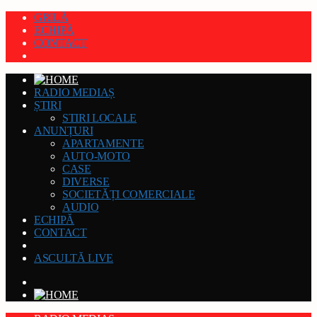
GRILĂ
ECHIPĂ
CONTACT
RADIO MEDIAȘ
ȘTIRI
STIRI LOCALE
ANUNȚURI
APARTAMENTE
AUTO-MOTO
CASE
DIVERSE
SOCIETĂȚI COMERCIALE
AUDIO
ECHIPĂ
CONTACT
ASCULTĂ LIVE