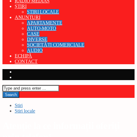
RADIO MEDIAȘ
ȘTIRI
STIRI LOCALE
ANUNȚURI
APARTAMENTE
AUTO-MOTO
CASE
DIVERSE
SOCIETĂȚI COMERCIALE
AUDIO
ECHIPĂ
CONTACT
Stiri
Stiri locale
Atenție la ce informații oferiți