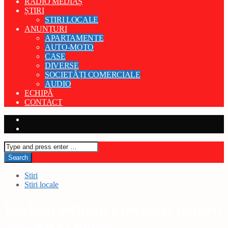
RADIO MEDIAȘ
ȘTIRI
STIRI LOCALE
ANUNȚURI
APARTAMENTE
AUTO-MOTO
CASE
DIVERSE
SOCIETĂȚI COMERCIALE
AUDIO
ECHIPĂ
CONTACT
Stiri
Stiri locale
Bărbați reținuți preventiv pentru