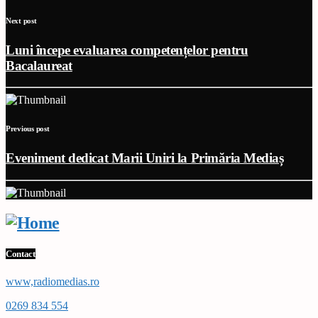
Next post
Luni începe evaluarea competențelor pentru
Bacalaureat
Previous post
Eveniment dedicat Marii Uniri la Primăria Mediaș
Contact
www,radiomedias.ro
0269 834 554