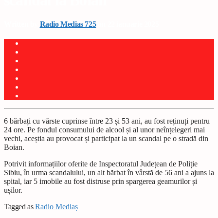
scandal la Boian
Written by
Radio Medias 725
on 22 ianuarie 2025
6 bărba
ț
i cu vârste cuprinse între 23
ș
i 53 ani, au fost re
ț
inu
ț
i pentru
24 ore. Pe fondul consumului de alcool
ș
i al unor neîn
ț
elegeri mai
vechi, ace
ș
tia au provocat
ș
i participat la un scandal pe o stradă din
Boian.
Potrivit informațiilor oferite de Inspectoratul Județean de Poliție
Sibiu, în urma scandalului, un alt bărbat în vârstă de 56 ani a ajuns la
spital, iar 5 imobile au fost distruse prin spargerea geamurilor
ș
i
u
ș
ilor.
Tagged as
Radio Mediaș