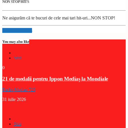
NON STOP HITS
Ne asigurăm că te bucuri de cele mai tari hit-uri...NON STOP!
Info and episodes
You may also like
Stiri
0
21 de medalii pentru Ippon Mediaș la Mondiale
Radio Medias 725
31 iulie 2026
Stiri