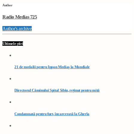
Author
Radio Medias 725
Author's archive
Ultimele știri
21 de medalii pentru Ippon Mediaș la Mondiale
Directorul Căminului Spital Sibiu, reținut pentru mită
Condamnată pentru furt, încarcerată la Gherla