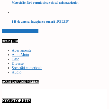
Motociclist fără permis și cu vehicul neînmatriculat
148 de amenzi în acțiunea rutieră „RELEU”
VEZI TOATE STIRILE
ANUNȚURI
Apartamente
Auto-Moto
Case
Diverse
Societăți comericale
Audio
ACUM LA RADIO MEDIAȘ
NON STOP HITS