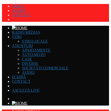
GRILĂ
ECHIPĂ
CONTACT
RADIO MEDIAȘ
ȘTIRI
STIRI LOCALE
ANUNȚURI
APARTAMENTE
AUTO-MOTO
CASE
DIVERSE
SOCIETĂȚI COMERCIALE
AUDIO
ECHIPĂ
CONTACT
ASCULTĂ LIVE