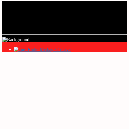
Current track
Title
Artist
Radio Mediaș 725 Live