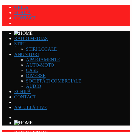
GRILĂ
ECHIPĂ
CONTACT
RADIO MEDIAȘ
ȘTIRI
STIRI LOCALE
ANUNȚURI
APARTAMENTE
AUTO-MOTO
CASE
DIVERSE
SOCIETĂȚI COMERCIALE
AUDIO
ECHIPĂ
CONTACT
ASCULTĂ LIVE