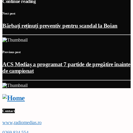
Continue reading
Next post
Bărbați reținuți preventiv pentru scandal la Boian
Previous post
ACS Mediaș a programat 7 partide de pregătire înainte
de campionat
Contact
www,radiomedias.ro
0269 834 554