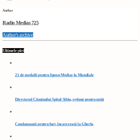
Author
Radio Medias 725
Author's archive
Ultimele știri
21 de medalii pentru Ippon Mediaș la Mondiale
Directorul Căminului Spital Sibiu, reținut pentru mită
Condamnată pentru furt, încarcerată la Gherla