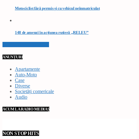
Motociclist fără permis și cu vehicul neînmatriculat
148 de amenzi în acțiunea rutieră „RELEU”
VEZI TOATE STIRILE
ANUNȚURI
Apartamente
Auto-Moto
Case
Diverse
Societăți comericale
Audio
ACUM LA RADIO MEDIAȘ
NON STOP HITS