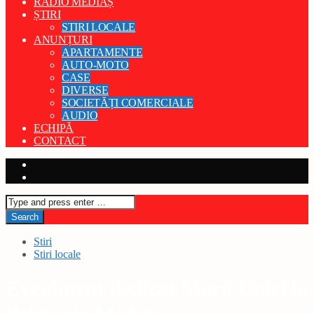
RADIO MEDIAȘ
ȘTIRI
STIRI LOCALE
ANUNȚURI
APARTAMENTE
AUTO-MOTO
CASE
DIVERSE
SOCIETĂȚI COMERCIALE
AUDIO
ECHIPĂ
CONTACT
Stiri
Stiri locale
Eveniment dedicat Marii Uniri la