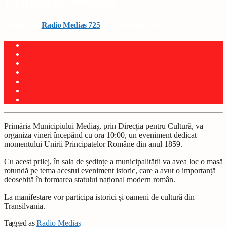
Primăria Mediaș
Written by
Radio Medias 725
on 22 ianuarie 2025
Primăria Municipiului Media
ș
, prin Direc
ț
ia pentru Cultură, va
organiza vineri începând cu ora 10:00, un eveniment dedicat
momentului Unirii Principatelor Române din anul 1859.
Cu acest prilej, în sala de
ș
edin
ț
e a municipalită
ț
ii va avea loc o masă
rotundă pe tema acestui eveniment istoric, care a avut o importan
ț
ă
deosebită în formarea statului na
ț
ional modern român.
La manifestare vor participa istorici
ș
i oameni de cultură din
Transilvania.
Tagged as
Radio Mediaș