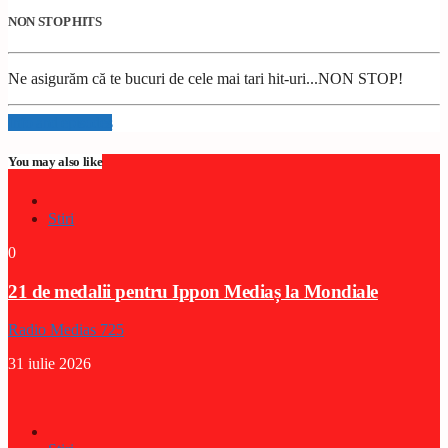
NON STOP HITS
Ne asigurăm că te bucuri de cele mai tari hit-uri...NON STOP!
Info and episodes
You may also like
Stiri
0
21 de medalii pentru Ippon Mediaș la Mondiale
Radio Medias 725
31 iulie 2026