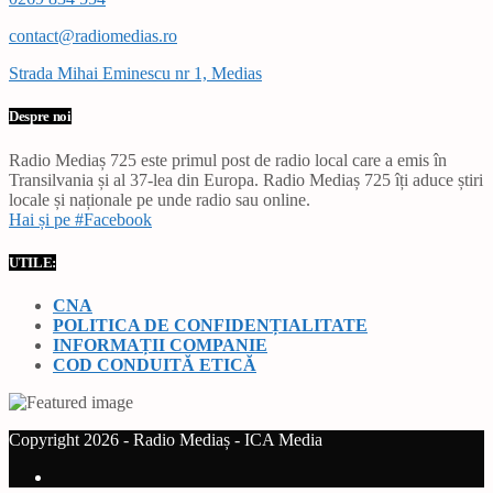
contact@radiomedias.ro
Strada Mihai Eminescu nr 1, Medias
Despre noi
Radio Mediaș 725 este primul post de radio local care a emis în
Transilvania și al 37-lea din Europa. Radio Mediaș 725 îți aduce știri
locale și naționale pe unde radio sau online.
Hai și pe #Facebook
UTILE:
CNA
POLITICA DE CONFIDENȚIALITATE
INFORMAȚII COMPANIE
COD CONDUITĂ ETICĂ
Copyright 2026 - Radio Mediaș - ICA Media