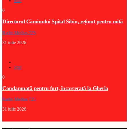
Stiri
0
Directorul Căminului Spital Sibiu, reținut pentru mită
Radio Medias 725
31 iulie 2026
Stiri
0
Condamnată pentru furt, încarcerată la Gherla
Radio Medias 725
31 iulie 2026