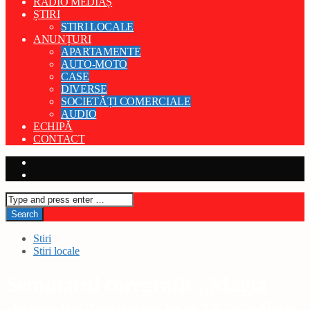
RADIO MEDIAȘ
ȘTIRI
STIRI LOCALE
ANUNȚURI
APARTAMENTE
AUTO-MOTO
CASE
DIVERSE
SOCIETĂȚI COMERCIALE
AUDIO
ECHIPĂ
CONTACT
Stiri
Stiri locale
Seminarul coregrafic „Magia