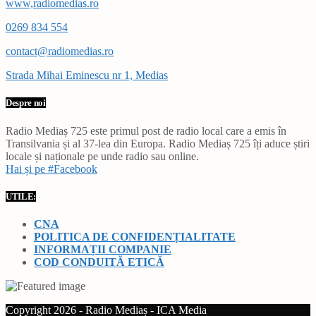
www,radiomedias.ro
0269 834 554
contact@radiomedias.ro
Strada Mihai Eminescu nr 1, Medias
Despre noi
Radio Mediaș 725 este primul post de radio local care a emis în
Transilvania și al 37-lea din Europa. Radio Mediaș 725 îți aduce știri
locale și naționale pe unde radio sau online.
Hai și pe #Facebook
UTILE:
CNA
POLITICA DE CONFIDENȚIALITATE
INFORMAȚII COMPANIE
COD CONDUITĂ ETICĂ
Copyright 2026 - Radio Mediaș - ICA Media