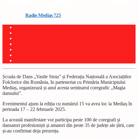
dansului” ajunge la a 15-a ediție
Written by
Radio Medias 725
on 22 ianuarie 2025
Ș
coala de Dans „Vasile Stoia”
ș
i Federa
ț
ia Na
ț
ională a Asocia
ț
iilor
Folclorice din România, în parteneriat cu Primăria Municipiului
Media
ș
, organizează
ș
i anul acesta seminarul coregrafic „Magia
dansului”.
Evenimentul ajuns la edi
ț
ia cu numărul 15 va avea loc la Media
ș
în
perioada 17 – 22 februarie 2025.
La această manifestare vor participa peste 100 de coregrafi
ș
i
dansatori profesioni
ș
ti
ș
i amatori din peste 35 de jude
ț
e ale
ț
ării, care
ș
i-au confirmat deja prezen
ț
a.