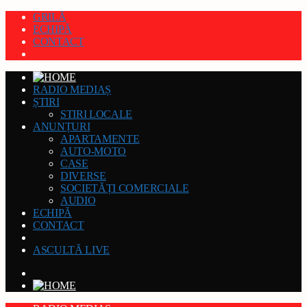
GRILĂ
ECHIPĂ
CONTACT
RADIO MEDIAȘ
ȘTIRI
STIRI LOCALE
ANUNȚURI
APARTAMENTE
AUTO-MOTO
CASE
DIVERSE
SOCIETĂȚI COMERCIALE
AUDIO
ECHIPĂ
CONTACT
ASCULTĂ LIVE