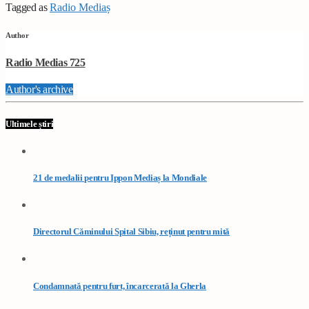
Tagged as
Radio Mediaș
Author
Radio Medias 725
Author's archive
Ultimele știri
21 de medalii pentru Ippon Mediaș la Mondiale
Directorul Căminului Spital Sibiu, reținut pentru mită
Condamnată pentru furt, încarcerată la Gherla