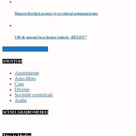
Motociclist fără permis și cu vehicul neînmatriculat
148 de amenzi în acțiunea rutieră „RELEU”
VEZI TOATE STIRILE
ANUNȚURI
Apartamente
Auto-Moto
Case
Diverse
Societăți comericale
Audio
ACUM LA RADIO MEDIAȘ
Ziua la Mediaș