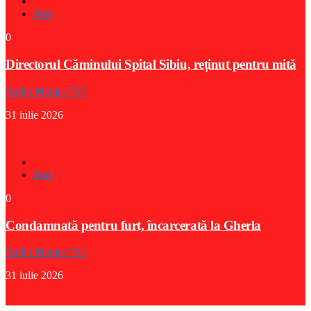
Stiri
0
Directorul Căminului Spital Sibiu, reținut pentru mită
Radio Medias 725
31 iulie 2026
Stiri
0
Condamnată pentru furt, încarcerată la Gherla
Radio Medias 725
31 iulie 2026