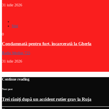
31 iulie 2026
Stiri
0
Condamnată pentru furt, încarcerată la Gherla
Radio Medias 725
31 iulie 2026
Continue reading
Next post
Trei răniți după un accident rutier grav la Ruja