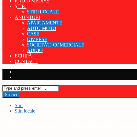
RADIO MEDIAȘ
ȘTIRI
STIRI LOCALE
ANUNȚURI
APARTAMENTE
AUTO-MOTO
CASE
DIVERSE
SOCIETĂȚI COMERCIALE
AUDIO
ECHIPĂ
CONTACT
Stiri
Stiri locale
Sibian reținut cu alcoolemie mar