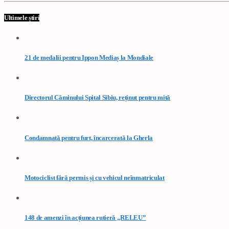
Ultimele știri
21 de medalii pentru Ippon Mediaș la Mondiale
Directorul Căminului Spital Sibiu, reținut pentru mită
Condamnată pentru furt, încarcerată la Gherla
Motociclist fără permis și cu vehicul neînmatriculat
148 de amenzi în acțiunea rutieră „RELEU”