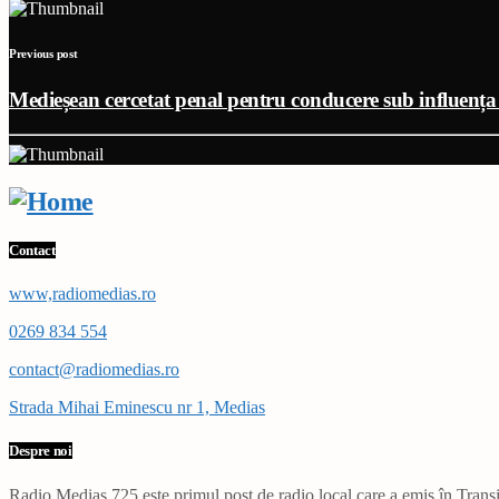
Previous post
Medieșean cercetat penal pentru conducere sub influența 
Contact
www,radiomedias.ro
0269 834 554
contact@radiomedias.ro
Strada Mihai Eminescu nr 1, Medias
Despre noi
Radio Mediaș 725 este primul post de radio local care a emis în Transil