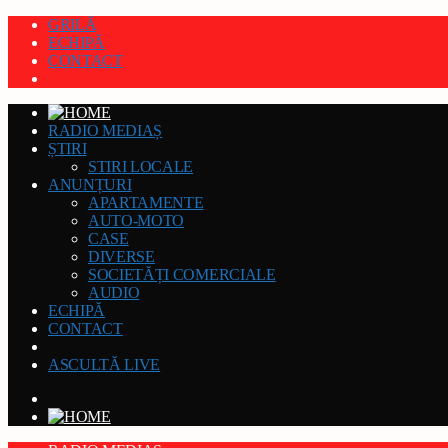
GRILĂ
ECHIPĂ
CONTACT
RADIO MEDIAȘ
ȘTIRI
STIRI LOCALE
ANUNȚURI
APARTAMENTE
AUTO-MOTO
CASE
DIVERSE
SOCIETĂȚI COMERCIALE
AUDIO
ECHIPĂ
CONTACT
ASCULTĂ LIVE