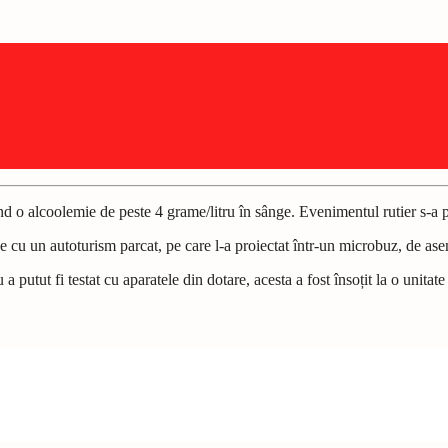
d o alcoolemie de peste 4 grame/litru în sânge. Evenimentul rutier s-a 
une cu un autoturism parcat, pe care l-a proiectat într-un microbuz, de as
a putut fi testat cu aparatele din dotare, acesta a fost înso
ț
it la o unita