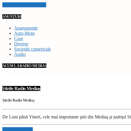
VEZI TOATE STIRILE
ANUNȚURI
Apartamente
Auto-Moto
Case
Diverse
Societăți comericale
Audio
ACUM LA RADIO MEDIAȘ
Știrile Radio Mediaș
Știrile Radio Mediaș
De Luni până Vineri, cele mai importante ştiri din Mediaş şi judeţul Sibi
Info and episodes