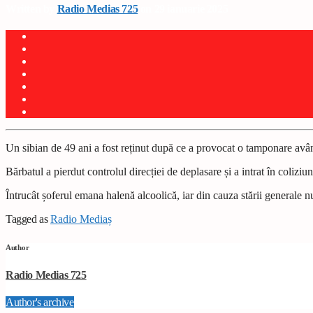
Written by
Radio Medias 725
on 29 ianuarie 2025
Un sibian de 49 ani a fost re
ț
inut după ce a provocat o tamponare avân
Bărbatul a pierdut controlul direc
ț
iei de deplasare
ș
i a intrat în colizi
Întrucât
ș
oferul emana halenă alcoolică, iar din cauza stării generale nu 
Tagged as
Radio Mediaș
Author
Radio Medias 725
Author's archive