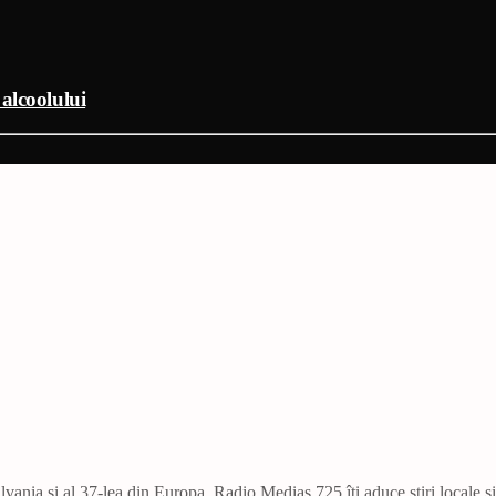
alcoolului
vania și al 37-lea din Europa. Radio Mediaș 725 îți aduce știri locale ș