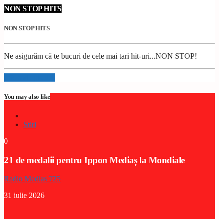
NON STOP HITS
NON STOP HITS
Ne asigurăm că te bucuri de cele mai tari hit-uri...NON STOP!
Info and episodes
You may also like
Stiri
0
21 de medalii pentru Ippon Mediaș la Mondiale
Radio Medias 725
31 iulie 2026