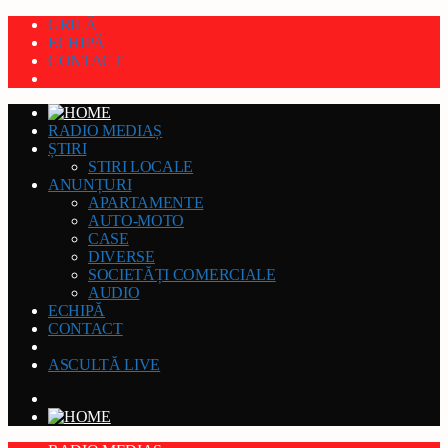
GRILĂ
ECHIPĂ
CONTACT
RADIO MEDIAȘ
ȘTIRI
STIRI LOCALE
ANUNȚURI
APARTAMENTE
AUTO-MOTO
CASE
DIVERSE
SOCIETĂȚI COMERCIALE
AUDIO
ECHIPĂ
CONTACT
ASCULTĂ LIVE