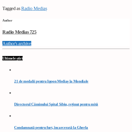
Tagged as
Radio Mediaș
Author
Radio Medias 725
Author's archive
Ultimele știri
21 de medalii pentru Ippon Mediaș la Mondiale
Directorul Căminului Spital Sibiu, reținut pentru mită
Condamnată pentru furt, încarcerată la Gherla