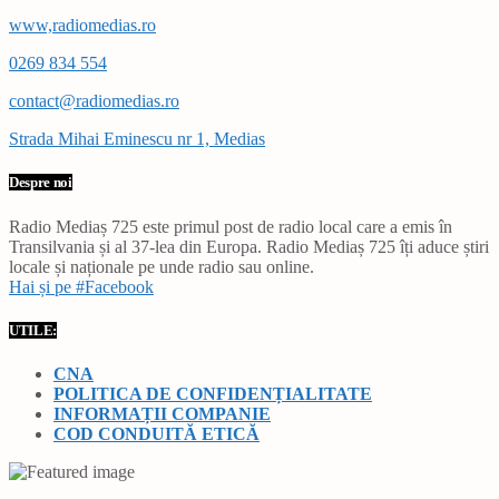
www,radiomedias.ro
0269 834 554
contact@radiomedias.ro
Strada Mihai Eminescu nr 1, Medias
Despre noi
Radio Mediaș 725 este primul post de radio local care a emis în
Transilvania și al 37-lea din Europa. Radio Mediaș 725 îți aduce știri
locale și naționale pe unde radio sau online.
Hai și pe #Facebook
UTILE:
CNA
POLITICA DE CONFIDENȚIALITATE
INFORMAȚII COMPANIE
COD CONDUITĂ ETICĂ