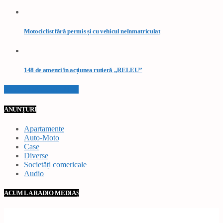
Motociclist fără permis și cu vehicul neînmatriculat
148 de amenzi în acțiunea rutieră „RELEU”
VEZI TOATE STIRILE
ANUNȚURI
Apartamente
Auto-Moto
Case
Diverse
Societăți comericale
Audio
ACUM LA RADIO MEDIAȘ