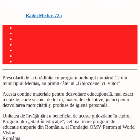
Grădinița numărul 12 Mediaș
Written by
Radio Medias 725
on 30 ianuarie 2025
Preșcolarii de la Grădinița cu program prelungit numărul 12 din
municipiul Mediaș, au primit câte un „Ghiozdănel cu viitor”.
Acesta conține materiale pentru dezvoltare educațională, mai exact
rechizite, carte și caiet de lucru, materiale educative, jocuri pentru
dezvoltarea motricității și produse de igienă personală.
Unitatea de învățământ a beneficiat de aceste ghiozdane în cadrul
Programului „Start în educaţie”, cel mai mare program de
educație timpurie din România, al Fundației OMV Petrom și World
Vision
România.