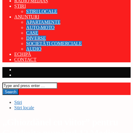
RADIO MEDIAȘ
ȘTIRI
STIRI LOCALE
ANUNȚURI
APARTAMENTE
AUTO-MOTO
CASE
DIVERSE
SOCIETĂȚI COMERCIALE
AUDIO
ECHIPĂ
CONTACT
Stiri
Stiri locale
„Ghiozdănel cu viitor” pentru