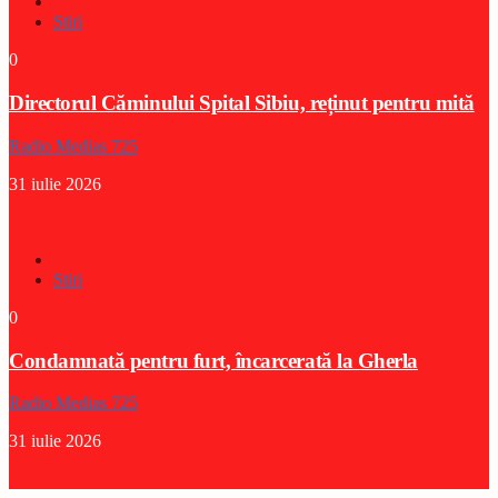
Stiri
0
Directorul Căminului Spital Sibiu, reținut pentru mită
Radio Medias 725
31 iulie 2026
Stiri
0
Condamnată pentru furt, încarcerată la Gherla
Radio Medias 725
31 iulie 2026