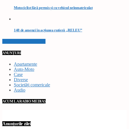
Motociclist fără permis și cu vehicul neînmatriculat
148 de amenzi în acțiunea rutieră „RELEU”
VEZI TOATE STIRILE
ANUNȚURI
Apartamente
Auto-Moto
Case
Diverse
Societăți comericale
Audio
ACUM LA RADIO MEDIAȘ
Anunțurile zilei