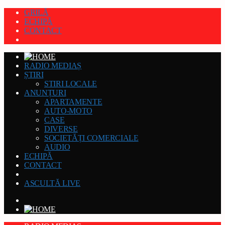
GRILĂ
ECHIPĂ
CONTACT
RADIO MEDIAȘ
ȘTIRI
STIRI LOCALE
ANUNȚURI
APARTAMENTE
AUTO-MOTO
CASE
DIVERSE
SOCIETĂȚI COMERCIALE
AUDIO
ECHIPĂ
CONTACT
ASCULTĂ LIVE