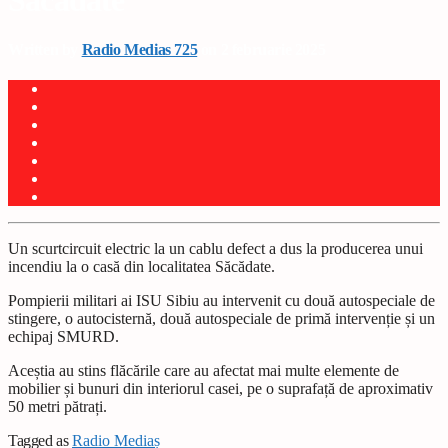
Săcădate
Written by
Radio Medias 725
on 2 februarie 2025
Un scurtcircuit electric la un cablu defect a dus la producerea unui
incendiu la o casă din localitatea Săcădate.
Pompierii militari ai ISU Sibiu au intervenit cu două autospeciale de
stingere, o autocisternă, două autospeciale de primă intervenție și un
echipaj SMURD.
Aceștia au stins flăcările care au afectat mai multe elemente de
mobilier și bunuri din interiorul casei, pe o suprafață de aproximativ
50 metri pătrați.
Tagged as
Radio Mediaș