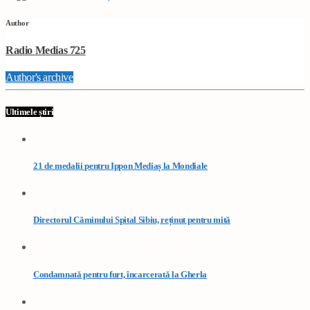
Author
Radio Medias 725
Author's archive
Ultimele știri
21 de medalii pentru Ippon Mediaș la Mondiale
Directorul Căminului Spital Sibiu, reținut pentru mită
Condamnată pentru furt, încarcerată la Gherla