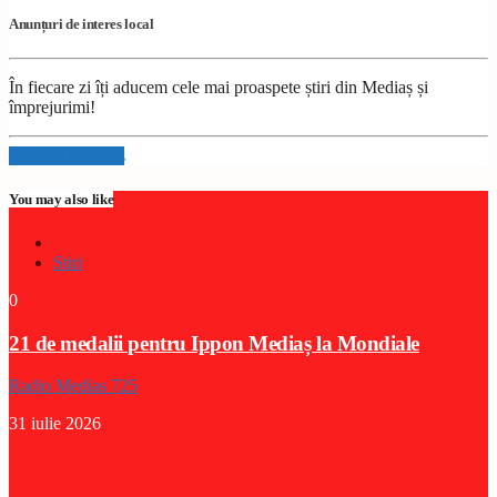
Anunțuri de interes local
În fiecare zi îți aducem cele mai proaspete știri din Mediaș și
împrejurimi!
Info and episodes
You may also like
Stiri
0
21 de medalii pentru Ippon Mediaș la Mondiale
Radio Medias 725
31 iulie 2026