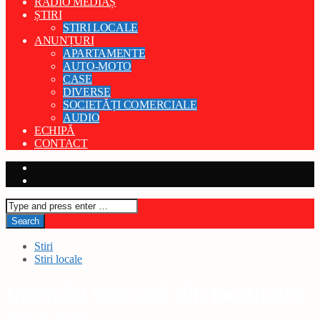
RADIO MEDIAȘ
ȘTIRI
STIRI LOCALE
ANUNȚURI
APARTAMENTE
AUTO-MOTO
CASE
DIVERSE
SOCIETĂȚI COMERCIALE
AUDIO
ECHIPĂ
CONTACT
Stiri
Stiri locale
Incendiu la o casă din localitatea