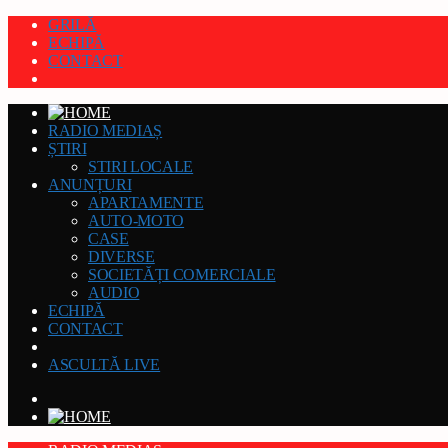
GRILĂ
ECHIPĂ
CONTACT
RADIO MEDIAȘ
ȘTIRI
STIRI LOCALE
ANUNȚURI
APARTAMENTE
AUTO-MOTO
CASE
DIVERSE
SOCIETĂȚI COMERCIALE
AUDIO
ECHIPĂ
CONTACT
ASCULTĂ LIVE