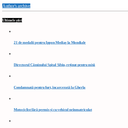
Author's archive
Ultimele știri
21 de medalii pentru Ippon Mediaș la Mondiale
Directorul Căminului Spital Sibiu, reținut pentru mită
Condamnată pentru furt, încarcerată la Gherla
Motociclist fără permis și cu vehicul neînmatriculat