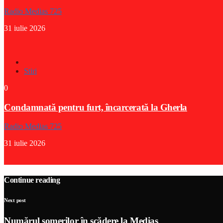
Radio Medias 725
31 iulie 2026
Stiri
0
Condamnată pentru furt, încarcerată la Gherla
Radio Medias 725
31 iulie 2026
Continue reading
Next post
Numărul șomerilor în scădere la Mediaș