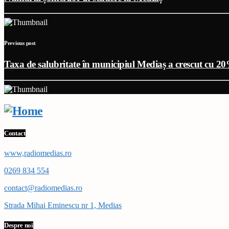
Previous post
Taxa de salubritate în municipiul Mediaș a crescut cu 2
Contact
www,radiomedias.ro
0269 834 554
contact@radiomedias.ro
Strada Mihai Eminescu nr 1, Medias
Despre noi