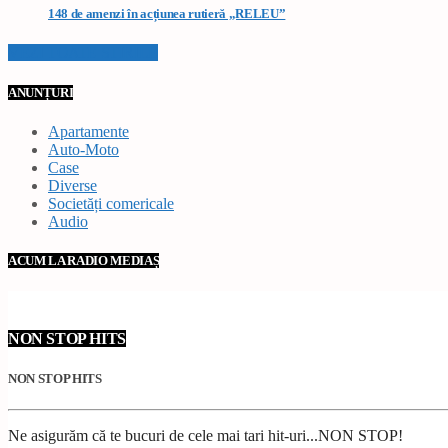
148 de amenzi în acțiunea rutieră „RELEU”
VEZI TOATE STIRILE
ANUNȚURI
Apartamente
Auto-Moto
Case
Diverse
Societăți comericale
Audio
ACUM LA RADIO MEDIAȘ
NON STOP HITS
NON STOP HITS
Ne asigurăm că te bucuri de cele mai tari hit-uri...NON STOP!