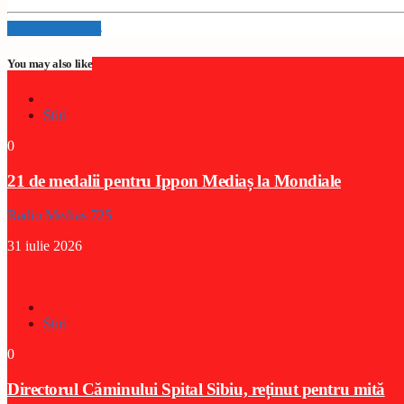
Info and episodes
You may also like
Stiri
0
21 de medalii pentru Ippon Mediaș la Mondiale
Radio Medias 725
31 iulie 2026
Stiri
0
Directorul Căminului Spital Sibiu, reținut pentru mită