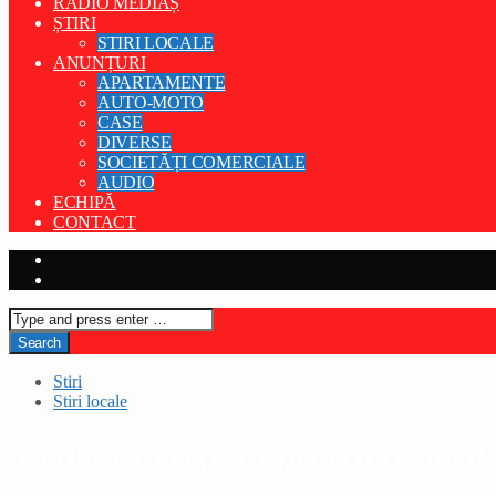
RADIO MEDIAȘ
ȘTIRI
STIRI LOCALE
ANUNȚURI
APARTAMENTE
AUTO-MOTO
CASE
DIVERSE
SOCIETĂȚI COMERCIALE
AUDIO
ECHIPĂ
CONTACT
Stiri
Stiri locale
Medieșean reținut pentru trafic d