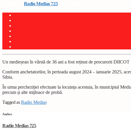
Written by
Radio Medias 725
on 2 februarie 2025
Un medieșean în vârstă de 36 ani a fost reținut de procurorii DIICOT p
Conform anchetatorilor, în perioada august 2024 – ianuarie 2025, acest
Sibiu.
În urma percheziției efectuate la locuința acestuia, în municipiul Mediaș
precum și alte mijloace de probă.
Tagged as
Radio Mediaș
Author
Radio Medias 725