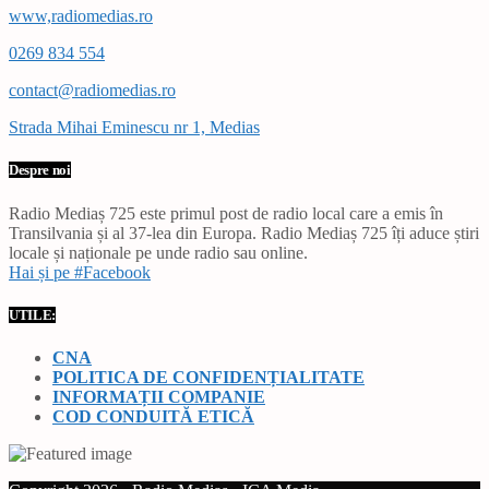
www,radiomedias.ro
0269 834 554
contact@radiomedias.ro
Strada Mihai Eminescu nr 1, Medias
Despre noi
Radio Mediaș 725 este primul post de radio local care a emis în
Transilvania și al 37-lea din Europa. Radio Mediaș 725 îți aduce știri
locale și naționale pe unde radio sau online.
Hai și pe #Facebook
UTILE:
CNA
POLITICA DE CONFIDENȚIALITATE
INFORMAȚII COMPANIE
COD CONDUITĂ ETICĂ