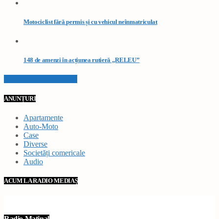
Motociclist fără permis și cu vehicul neînmatriculat
148 de amenzi în acțiunea rutieră „RELEU”
VEZI TOATE STIRILE
ANUNȚURI
Apartamente
Auto-Moto
Case
Diverse
Societăți comericale
Audio
ACUM LA RADIO MEDIAȘ
Radio Matinal