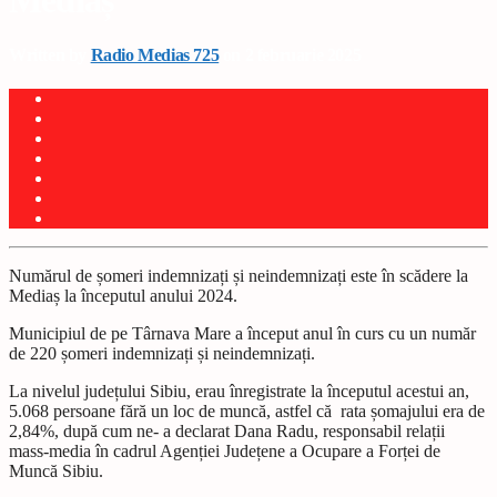
Mediaș
Written by
Radio Medias 725
on 2 februarie 2025
Numărul de șomeri indemnizați și neindemnizați este în scădere la
Mediaș la începutul anului 2024.
Municipiul de pe Târnava Mare a început anul în curs cu un număr
de 220 șomeri indemnizați și neindemnizați.
La nivelul județului Sibiu, erau înregistrate la începutul acestui an,
5.068 persoane fără un loc de muncă, astfel că rata șomajului era de
2,84%, după cum ne- a declarat Dana Radu, responsabil relații
mass-media în cadrul Agenției Județene a Ocupare a Forței de
Muncă Sibiu.