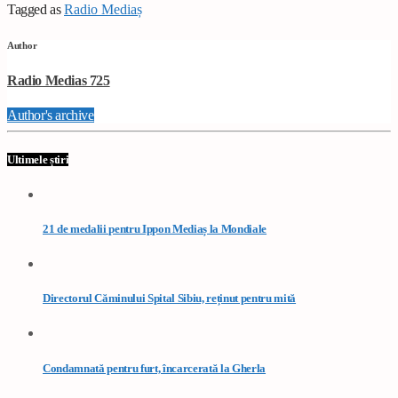
Tagged as
Radio Mediaș
Author
Radio Medias 725
Author's archive
Ultimele știri
21 de medalii pentru Ippon Mediaș la Mondiale
Directorul Căminului Spital Sibiu, reținut pentru mită
Condamnată pentru furt, încarcerată la Gherla