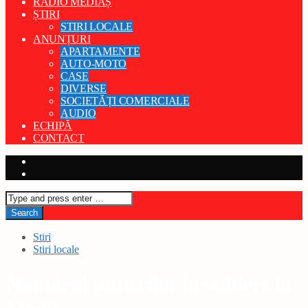
RADIO MEDIAȘ
ȘTIRI
STIRI LOCALE
ANUNȚURI
APARTAMENTE
AUTO-MOTO
CASE
DIVERSE
SOCIETĂȚI COMERCIALE
AUDIO
ECHIPĂ
CONTACT
Stiri
Stiri locale
Numărul șomerilor în scădere la