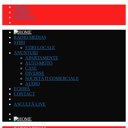
GRILĂ
ECHIPĂ
CONTACT
RADIO MEDIAȘ
ȘTIRI
STIRI LOCALE
ANUNȚURI
APARTAMENTE
AUTO-MOTO
CASE
DIVERSE
SOCIETĂȚI COMERCIALE
AUDIO
ECHIPĂ
CONTACT
ASCULTĂ LIVE