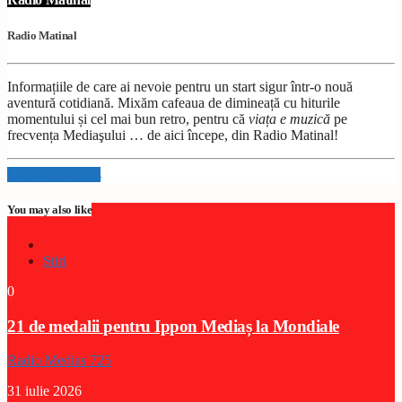
Radio Matinal
Informațiile de care ai nevoie pentru un start sigur într-o nouă
aventură cotidiană. Mixăm cafeaua de dimineață cu hiturile
momentului și cel mai bun retro, pentru că
viața e muzică
pe
frecvența Mediaşului … de aici începe, din Radio Matinal!
Info and episodes
You may also like
Stiri
0
21 de medalii pentru Ippon Mediaș la Mondiale
Radio Medias 725
31 iulie 2026