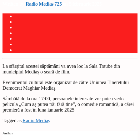
Written by
Radio Medias 725
on 5 februarie 2025
La sfârșitul acestei săptămâni va avea loc la Sala Traube din
municipiul Mediaș o seară de film.
Evenimentul cultural este organizat de către Uniunea Tineretului
Democrat Maghiar Mediaș.
Sâmbătă de la ora 17:00, persoanele interesate vor putea vedea
pelicula „Cum aș putea trăi fără tine”, o comedie romantică, a cărei
premieră a fost în luna ianuarie 2025.
Tagged as
Radio Mediaș
Author