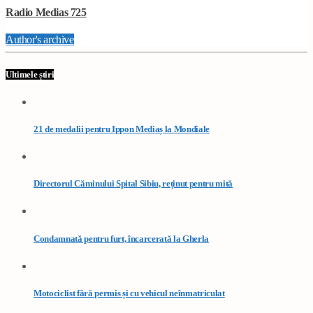
Radio Medias 725
Author's archive
Ultimele știri
21 de medalii pentru Ippon Mediaș la Mondiale
Directorul Căminului Spital Sibiu, reținut pentru mită
Condamnată pentru furt, încarcerată la Gherla
Motociclist fără permis și cu vehicul neînmatriculat