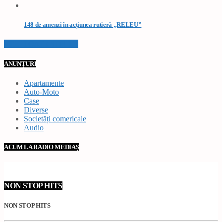
148 de amenzi în acțiunea rutieră „RELEU”
VEZI TOATE STIRILE
ANUNȚURI
Apartamente
Auto-Moto
Case
Diverse
Societăți comericale
Audio
ACUM LA RADIO MEDIAȘ
NON STOP HITS
NON STOP HITS