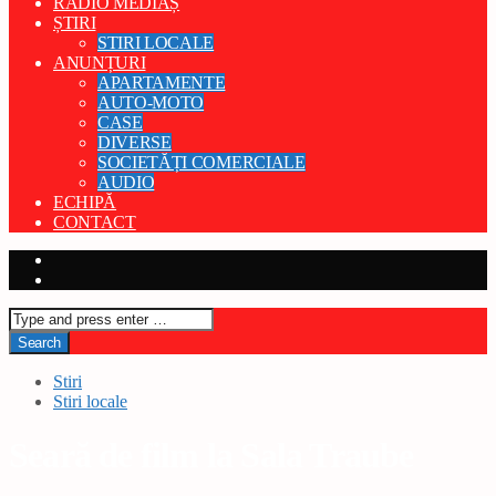
RADIO MEDIAȘ
ȘTIRI
STIRI LOCALE
ANUNȚURI
APARTAMENTE
AUTO-MOTO
CASE
DIVERSE
SOCIETĂȚI COMERCIALE
AUDIO
ECHIPĂ
CONTACT
Stiri
Stiri locale
Seară de film la Sala Traube