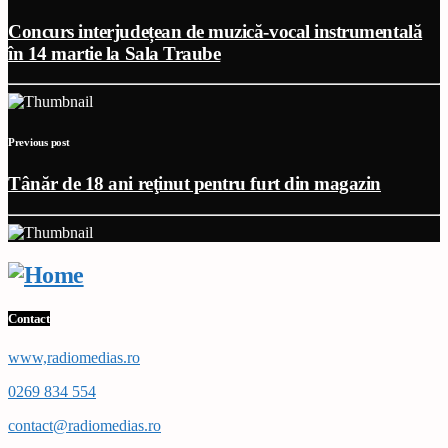
Concurs interjudețean de muzică-vocal instrumentală
în 14 martie la Sala Traube
Previous post
Tânăr de 18 ani reţinut pentru furt din magazin
Contact
www,radiomedias.ro
0269 834 554
contact@radiomedias.ro