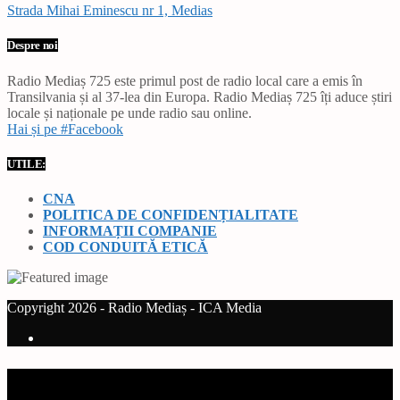
Strada Mihai Eminescu nr 1, Medias
Despre noi
Radio Mediaș 725 este primul post de radio local care a emis în
Transilvania și al 37-lea din Europa. Radio Mediaș 725 îți aduce știri
locale și naționale pe unde radio sau online.
Hai și pe #Facebook
UTILE:
CNA
POLITICA DE CONFIDENȚIALITATE
INFORMAȚII COMPANIE
COD CONDUITĂ ETICĂ
Copyright 2026 - Radio Mediaș - ICA Media
Current track