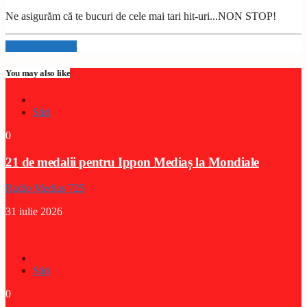
Ne asigurăm că te bucuri de cele mai tari hit-uri...NON STOP!
Info and episodes
You may also like
Stiri
0
21 de medalii pentru Ippon Mediaș la Mondiale
Radio Medias 725
31 iulie 2026
Stiri
0