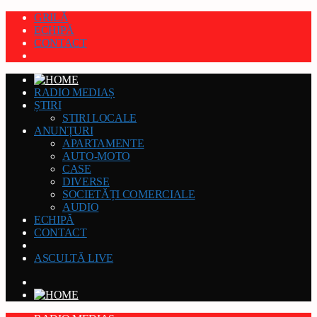
GRILĂ
ECHIPĂ
CONTACT
RADIO MEDIAȘ
ȘTIRI
STIRI LOCALE
ANUNȚURI
APARTAMENTE
AUTO-MOTO
CASE
DIVERSE
SOCIETĂȚI COMERCIALE
AUDIO
ECHIPĂ
CONTACT
ASCULTĂ LIVE