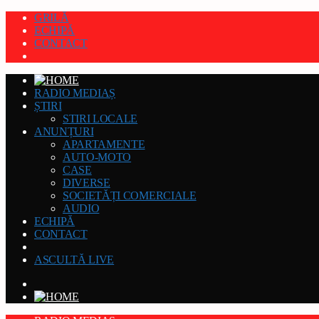
GRILĂ
ECHIPĂ
CONTACT
RADIO MEDIAȘ
ȘTIRI
STIRI LOCALE
ANUNȚURI
APARTAMENTE
AUTO-MOTO
CASE
DIVERSE
SOCIETĂȚI COMERCIALE
AUDIO
ECHIPĂ
CONTACT
ASCULTĂ LIVE