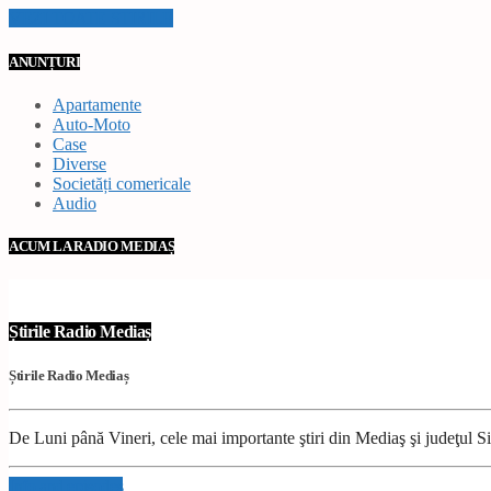
VEZI TOATE STIRILE
ANUNȚURI
Apartamente
Auto-Moto
Case
Diverse
Societăți comericale
Audio
ACUM LA RADIO MEDIAȘ
Știrile Radio Mediaș
Știrile Radio Mediaș
De Luni până Vineri, cele mai importante ştiri din Mediaş şi judeţul Sibi
Info and episodes