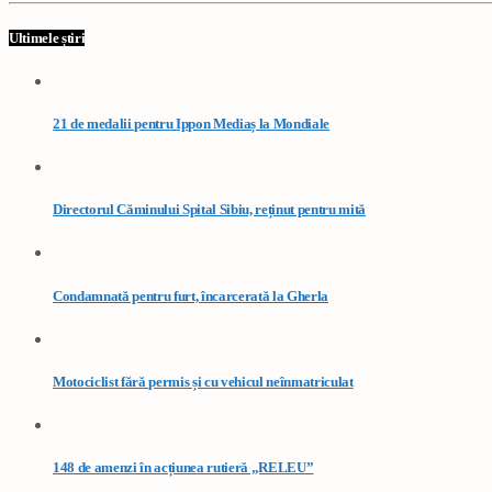
Ultimele știri
21 de medalii pentru Ippon Mediaș la Mondiale
Directorul Căminului Spital Sibiu, reținut pentru mită
Condamnată pentru furt, încarcerată la Gherla
Motociclist fără permis și cu vehicul neînmatriculat
148 de amenzi în acțiunea rutieră „RELEU”