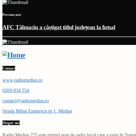
Previous post
AFC Tălmaciu a câștigat titlul județean la futsal
Contact
www,radiomedias.ro
0269 834 554
contact@radiomedias.ro
Strada Mihai Eminescu nr 1, Medias
Despre noi
Radio Mediaș 725 este primul post de radio local care a emis în Transil