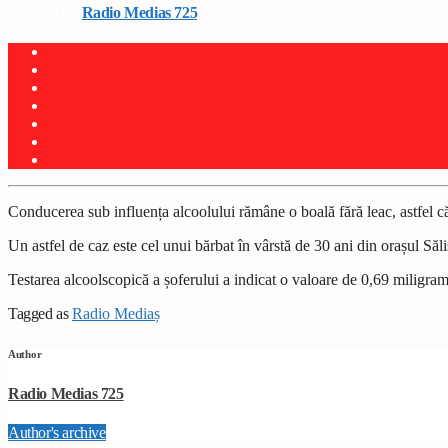
Written by
Radio Medias 725
on 10 februarie 2025
Conducerea sub influența alcoolului rămâne o boală fără leac, astfel că
Un astfel de caz este cel unui bărbat în vârstă de 30 ani din orașul Sălișt
Testarea alcoolscopică a șoferului a indicat o valoare de 0,69 miligrame/
Tagged as
Radio Mediaș
Author
Radio Medias 725
Author's archive