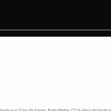
vania și al 37-lea din Europa. Radio Mediaș 725 îți aduce știri locale ș