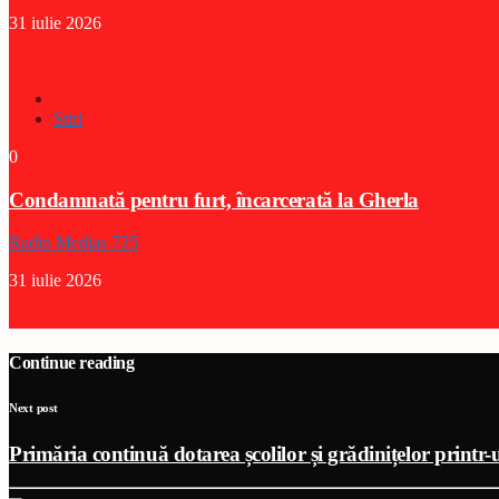
31 iulie 2026
Stiri
0
Condamnată pentru furt, încarcerată la Gherla
Radio Medias 725
31 iulie 2026
Continue reading
Next post
Primăria continuă dotarea școlilor și grădinițelor printr