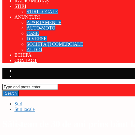
RADIO MEDIAȘ
ȘTIRI
STIRI LOCALE
ANUNȚURI
APARTAMENTE
AUTO-MOTO
CASE
DIVERSE
SOCIETĂȚI COMERCIALE
AUDIO
ECHIPĂ
CONTACT
Stiri
Stiri locale
Săliștean de 30 de ani prins băut l