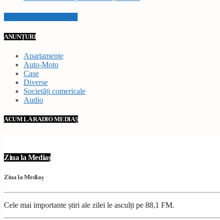
VEZI TOATE STIRILE
ANUNȚURI
Apartamente
Auto-Moto
Case
Diverse
Societăți comericale
Audio
ACUM LA RADIO MEDIAȘ
Ziua la Mediaș
Ziua la Mediaș
Cele mai importante știri ale zilei le asculți pe 88,1 FM.