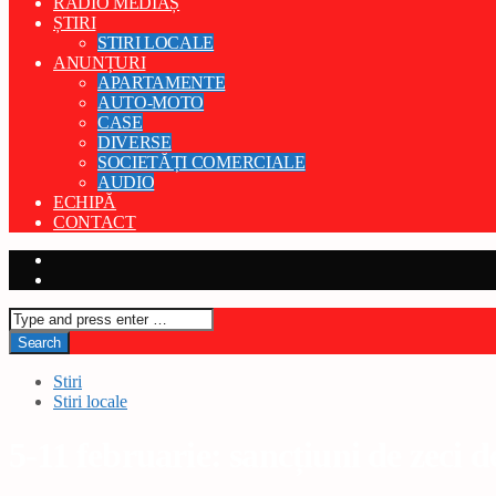
RADIO MEDIAȘ
ȘTIRI
STIRI LOCALE
ANUNȚURI
APARTAMENTE
AUTO-MOTO
CASE
DIVERSE
SOCIETĂȚI COMERCIALE
AUDIO
ECHIPĂ
CONTACT
Stiri
Stiri locale
5-11 februarie: sancțiuni de zeci d