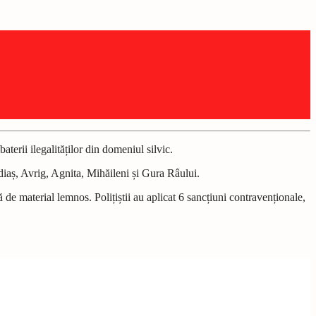
aterii ilegalităților din domeniul silvic.
ediaș, Avrig, Agnita, Mihăileni și Gura Râului.
 de material lemnos. Polițiștii au aplicat 6 sancțiuni contravenționale,