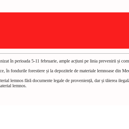
nizat în perioada 5-11 februarie, ample acțiuni pe linia prevenirii și comb
ice, în fondurile forestiere și la depozitele de materiale lemnoase din M
erial lemnos fără documente legale de proveniență, dar și tăierea ilegală
aterial lemnos.