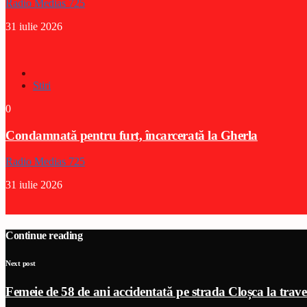
Radio Medias 725
31 iulie 2026
Stiri
0
Condamnată pentru furt, încarcerată la Gherla
Radio Medias 725
31 iulie 2026
Continue reading
Next post
Femeie de 58 de ani accidentată pe strada Cloșca la tra