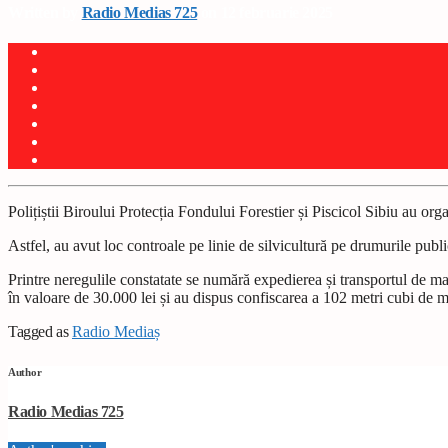
Written by
Radio Medias 725
on 12 februarie 2025
Polițiștii Biroului Protecția Fondului Forestier și Piscicol Sibiu au orga
Astfel, au avut loc controale pe linie de silvicultură pe drumurile publ
Printre neregulile constatate se numără expedierea și transportul de mat
în valoare de 30.000 lei și au dispus confiscarea a 102 metri cubi de m
Tagged as
Radio Mediaș
Author
Radio Medias 725