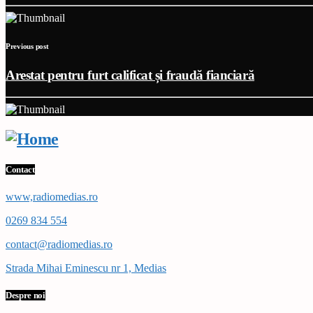
Previous post
Arestat pentru furt calificat și fraudă fianciară
Contact
www,radiomedias.ro
0269 834 554
contact@radiomedias.ro
Strada Mihai Eminescu nr 1, Medias
Despre noi