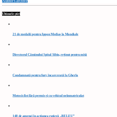
Author's archive
Ultimele știri
21 de medalii pentru Ippon Mediaș la Mondiale
Directorul Căminului Spital Sibiu, reținut pentru mită
Condamnată pentru furt, încarcerată la Gherla
Motociclist fără permis și cu vehicul neînmatriculat
148 de amenzi în acțiunea rutieră „RELEU”