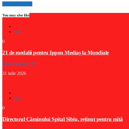
Info and episodes
You may also like
Stiri
0
21 de medalii pentru Ippon Mediaș la Mondiale
Radio Medias 725
31 iulie 2026
Stiri
0
Directorul Căminului Spital Sibiu, reținut pentru mită