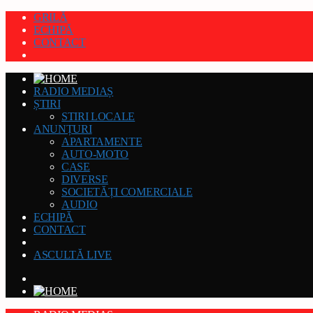
GRILĂ
ECHIPĂ
CONTACT
RADIO MEDIAȘ
ȘTIRI
STIRI LOCALE
ANUNȚURI
APARTAMENTE
AUTO-MOTO
CASE
DIVERSE
SOCIETĂȚI COMERCIALE
AUDIO
ECHIPĂ
CONTACT
ASCULTĂ LIVE