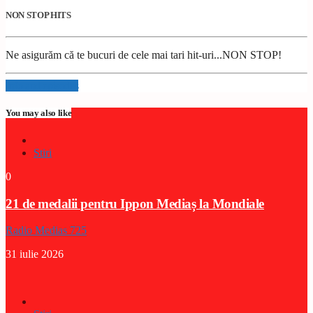
NON STOP HITS
Ne asigurăm că te bucuri de cele mai tari hit-uri...NON STOP!
Info and episodes
You may also like
Stiri
0
21 de medalii pentru Ippon Mediaș la Mondiale
Radio Medias 725
31 iulie 2026