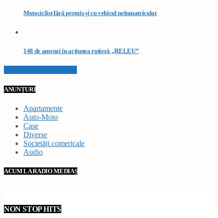
Motociclist fără permis și cu vehicul neînmatriculat
148 de amenzi în acțiunea rutieră „RELEU”
VEZI TOATE STIRILE
ANUNȚURI
Apartamente
Auto-Moto
Case
Diverse
Societăți comericale
Audio
ACUM LA RADIO MEDIAȘ
NON STOP HITS