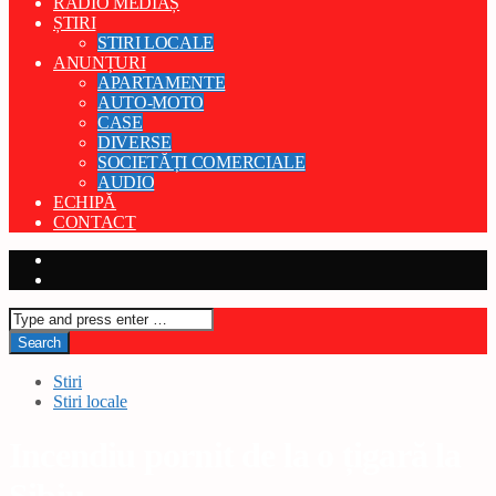
RADIO MEDIAȘ
ȘTIRI
STIRI LOCALE
ANUNȚURI
APARTAMENTE
AUTO-MOTO
CASE
DIVERSE
SOCIETĂȚI COMERCIALE
AUDIO
ECHIPĂ
CONTACT
Stiri
Stiri locale
Incendiu pornit de la o țigară la