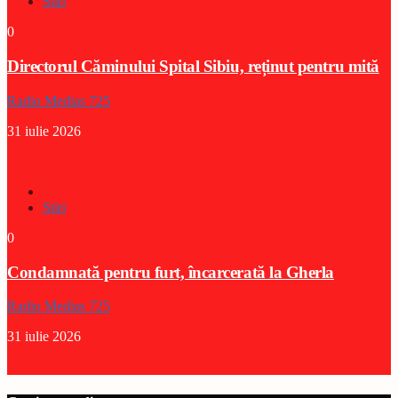
Stiri
0
Directorul Căminului Spital Sibiu, reținut pentru mită
Radio Medias 725
31 iulie 2026
Stiri
0
Condamnată pentru furt, încarcerată la Gherla
Radio Medias 725
31 iulie 2026