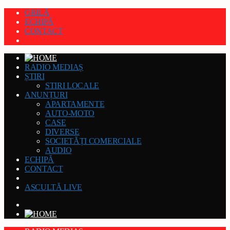
GRILĂ
ECHIPĂ
CONTACT
RADIO MEDIAȘ
ȘTIRI
STIRI LOCALE
ANUNȚURI
APARTAMENTE
AUTO-MOTO
CASE
DIVERSE
SOCIETĂȚI COMERCIALE
AUDIO
ECHIPĂ
CONTACT
ASCULTĂ LIVE