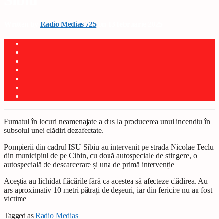
Sibiu
Written by
Radio Medias 725
on 13 februarie 2025
Fumatul în locuri neamenajate a dus la producerea unui incendiu în
subsolul unei clădiri dezafectate.
Pompierii din cadrul ISU Sibiu au intervenit pe strada Nicolae Teclu
din municipiul de pe Cibin, cu două autospeciale de stingere, o
autospecială de descarcerare și una de primă intervenție.
Aceștia au lichidat flăcările fără ca acestea să afecteze clădirea. Au
ars aproximativ 10 metri pătrați de deșeuri, iar din fericire nu au fost
victime
Tagged as
Radio Mediaș