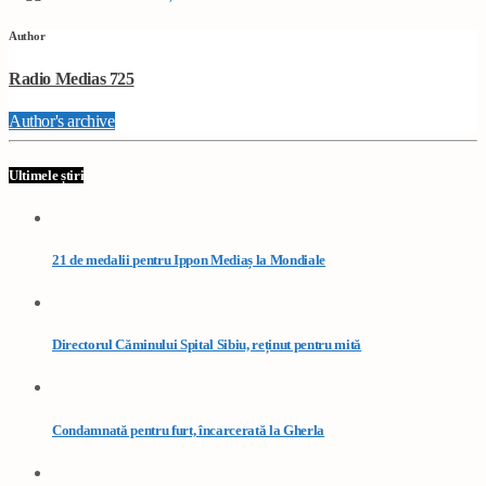
Author
Radio Medias 725
Author's archive
Ultimele știri
21 de medalii pentru Ippon Mediaș la Mondiale
Directorul Căminului Spital Sibiu, reținut pentru mită
Condamnată pentru furt, încarcerată la Gherla