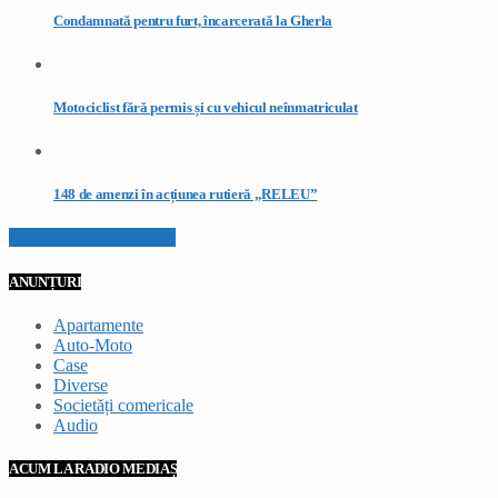
Condamnată pentru furt, încarcerată la Gherla
Motociclist fără permis și cu vehicul neînmatriculat
148 de amenzi în acțiunea rutieră „RELEU”
VEZI TOATE STIRILE
ANUNȚURI
Apartamente
Auto-Moto
Case
Diverse
Societăți comericale
Audio
ACUM LA RADIO MEDIAȘ