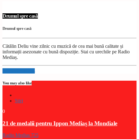
Drumul spre casă
Drumul spre casă
Cătălin Deliu vine zilnic cu muzică de cea mai bună calitate și
informații asezonate cu bună dispoziție. Stai cu urechile pe Radio
Mediaș.
Info and episodes
You may also like
Stiri
0
21 de medalii pentru Ippon Mediaș la Mondiale
Radio Medias 725