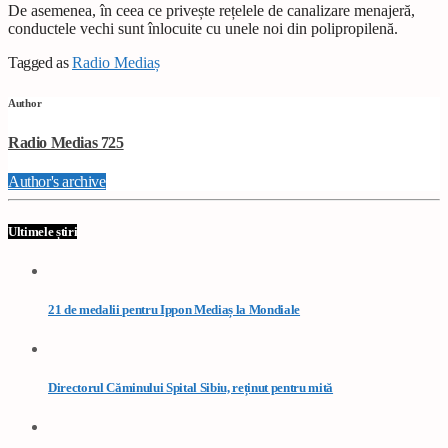
De asemenea, în ceea ce privește rețelele de canalizare menajeră,
conductele vechi sunt înlocuite cu unele noi din polipropilenă.
Tagged as
Radio Mediaș
Author
Radio Medias 725
Author's archive
Ultimele știri
21 de medalii pentru Ippon Mediaș la Mondiale
Directorul Căminului Spital Sibiu, reținut pentru mită