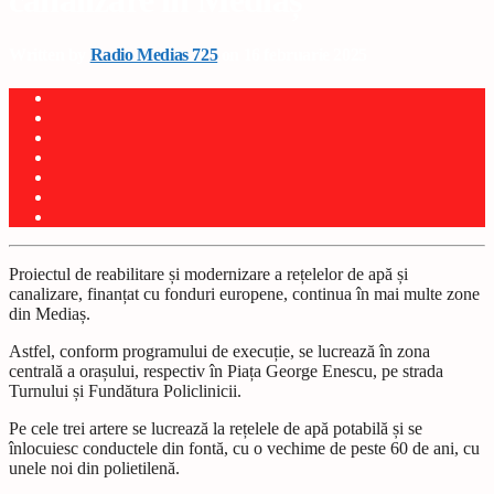
canalizare în Mediaș
Written by
Radio Medias 725
on 16 februarie 2025
Proiectul de reabilitare și modernizare a rețelelor de apă și
canalizare, finanțat cu fonduri europene, continua în mai multe zone
din Mediaș.
Astfel, conform programului de execuție, se lucrează în zona
centrală a orașului, respectiv în Piața George Enescu, pe strada
Turnului și Fundătura Policlinicii.
Pe cele trei artere se lucrează la rețelele de apă potabilă și se
înlocuiesc conductele din fontă, cu o vechime de peste 60 de ani, cu
unele noi din polietilenă.