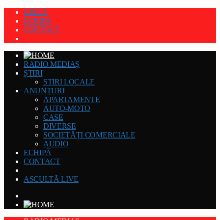
GRILĂ
ECHIPĂ
CONTACT
RADIO MEDIAȘ
ȘTIRI
STIRI LOCALE
ANUNȚURI
APARTAMENTE
AUTO-MOTO
CASE
DIVERSE
SOCIETĂȚI COMERCIALE
AUDIO
ECHIPĂ
CONTACT
ASCULTĂ LIVE