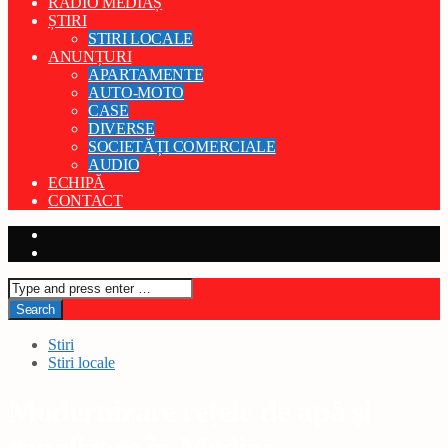
RADIO MEDIAȘ
ȘTIRI
STIRI LOCALE
ANUNȚURI
APARTAMENTE
AUTO-MOTO
CASE
DIVERSE
SOCIETĂȚI COMERCIALE
AUDIO
ECHIPĂ
CONTACT
Stiri
Stiri locale
Modernizare rețele de apă și