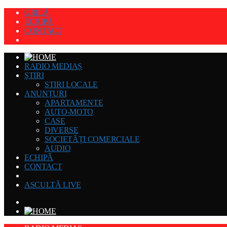
GRILĂ
ECHIPĂ
CONTACT
RADIO MEDIAȘ
ȘTIRI
STIRI LOCALE
ANUNȚURI
APARTAMENTE
AUTO-MOTO
CASE
DIVERSE
SOCIETĂȚI COMERCIALE
AUDIO
ECHIPĂ
CONTACT
ASCULTĂ LIVE