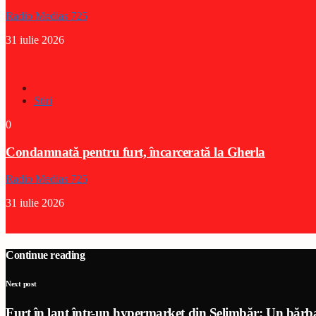
Radio Medias 725
31 iulie 2026
Stiri
0
Condamnată pentru furt, încarcerată la Gherla
Radio Medias 725
31 iulie 2026
Continue reading
Next post
Furt în lanț într-un hypermarket din Șelimbăr: Un bărbat