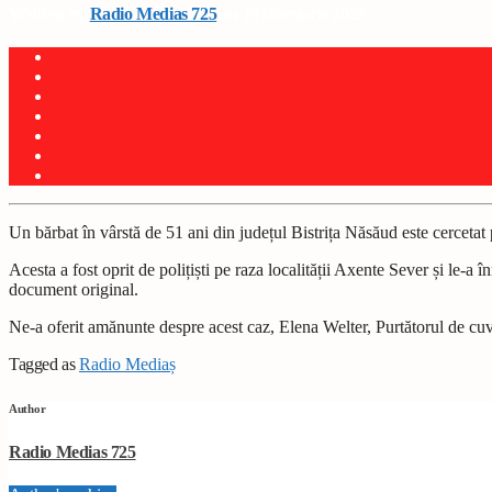
Written by
Radio Medias 725
on 19 februarie 2025
Un bărbat în vârstă de 51 ani din județul Bistrița Năsăud este cercetat
Acesta a fost oprit de polițiști pe raza localității Axente Sever și le-
document original.
Ne-a oferit amănunte despre acest caz, Elena Welter, Purtătorul de cuvâ
Tagged as
Radio Mediaș
Author
Radio Medias 725