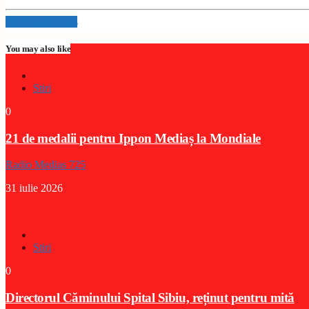
Info and episodes
You may also like
Stiri
0
21 de medalii pentru Ippon Mediaș la Mondiale
Radio Medias 725
31 iulie 2026
Stiri
0
Directorul Căminului Spital Sibiu, reținut pentru mită