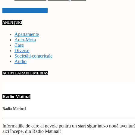
VEZI TOATE STIRILE
ANUNȚURI
Apartamente
Auto-Moto
Case
Diverse
Societăți comericale
Audio
ACUM LA RADIO MEDIAȘ
Radio Matinal
Radio Matinal
Informațiile de care ai nevoie pentru un start sigur într-o nouă avent
aici începe, din Radio Matinal!