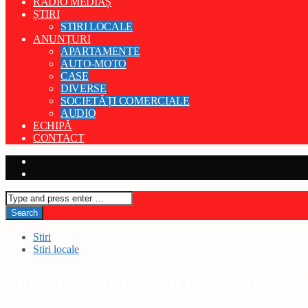
RADIO MEDIAȘ
ȘTIRI
STIRI LOCALE
ANUNȚURI
APARTAMENTE
AUTO-MOTO
CASE
DIVERSE
SOCIETĂȚI COMERCIALE
AUDIO
ECHIPĂ
CONTACT
Stiri
Stiri locale
Șofer cercetat penal la Axente Sev