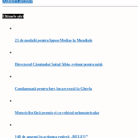
Author's archive
Ultimele știri
21 de medalii pentru Ippon Mediaș la Mondiale
Directorul Căminului Spital Sibiu, reținut pentru mită
Condamnată pentru furt, încarcerată la Gherla
Motociclist fără permis și cu vehicul neînmatriculat
148 de amenzi în acțiunea rutieră „RELEU”