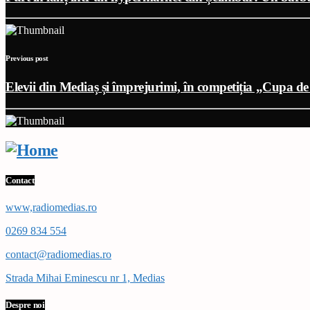
Previous post
Elevii din Mediaș și împrejurimi, în competiția „Cupa de
Contact
www,radiomedias.ro
0269 834 554
contact@radiomedias.ro
Strada Mihai Eminescu nr 1, Medias
Despre noi