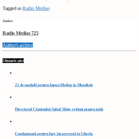
Tagged as
Radio Mediaș
Author
Radio Medias 725
Author's archive
Ultimele știri
21 de medalii pentru Ippon Mediaș la Mondiale
Directorul Căminului Spital Sibiu, reținut pentru mită
Condamnată pentru furt, încarcerată la Gherla