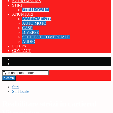
RADIO MEDIAȘ
ȘTIRI
STIRI LOCALE
ANUNȚURI
APARTAMENTE
AUTO-MOTO
CASE
DIVERSE
SOCIETĂȚI COMERCIALE
AUDIO
ECHIPĂ
CONTACT
Stiri
Stiri locale
Reabilitare străzi în cartierul