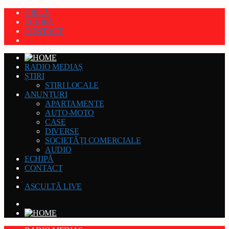
GRILĂ
ECHIPĂ
CONTACT
RADIO MEDIAȘ
ȘTIRI
STIRI LOCALE
ANUNȚURI
APARTAMENTE
AUTO-MOTO
CASE
DIVERSE
SOCIETĂȚI COMERCIALE
AUDIO
ECHIPĂ
CONTACT
ASCULTĂ LIVE