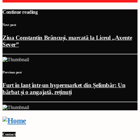
Continue reading
Next post
Ziua Constantin Brâncuși, marcată la Liceul „Axente
Sever”
Previous post
Furt în lanț într-un hypermarket din Șelimbăr: Un
bărbat și o angajată, reținuți
Contact