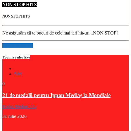
NON STOP HITS
NON STOP HITS
Ne asigurăm că te bucuri de cele mai tari hit-uri...NON STOP!
Info and episodes
You may also like
Stiri
0
21 de medalii pentru Ippon Mediaș la Mondiale
Radio Medias 725
31 iulie 2026