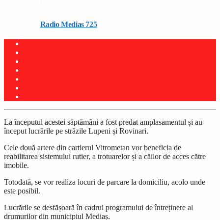
Vitrometan
Written by
Radio Medias 725
on 20 februarie 2025
La începutul acestei săptămâni a fost predat amplasamentul și au
început lucrările pe străzile Lupeni și Rovinari.
Cele două artere din cartierul Vitrometan vor beneficia de
reabilitarea sistemului rutier, a trotuarelor și a căilor de acces către
imobile.
Totodată, se vor realiza locuri de parcare la domiciliu, acolo unde
este posibil.
Lucrările se desfășoară în cadrul programului de întreținere al
drumurilor din municipiul Mediaș.