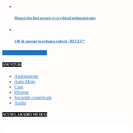
Motociclist fără permis și cu vehicul neînmatriculat
148 de amenzi în acțiunea rutieră „RELEU”
VEZI TOATE STIRILE
ANUNȚURI
Apartamente
Auto-Moto
Case
Diverse
Societăți comericale
Audio
ACUM LA RADIO MEDIAȘ