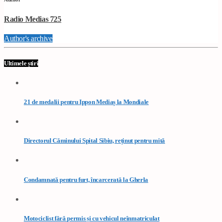
Radio Medias 725
Author's archive
Ultimele știri
21 de medalii pentru Ippon Mediaș la Mondiale
Directorul Căminului Spital Sibiu, reținut pentru mită
Condamnată pentru furt, încarcerată la Gherla
Motociclist fără permis și cu vehicul neînmatriculat