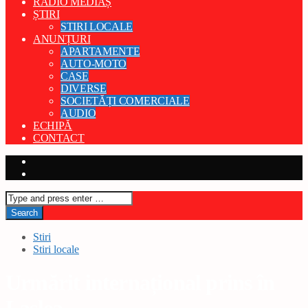
RADIO MEDIAȘ
ȘTIRI
STIRI LOCALE
ANUNȚURI
APARTAMENTE
AUTO-MOTO
CASE
DIVERSE
SOCIETĂȚI COMERCIALE
AUDIO
ECHIPĂ
CONTACT
Stiri
Stiri locale
Urmărit internațional prins în