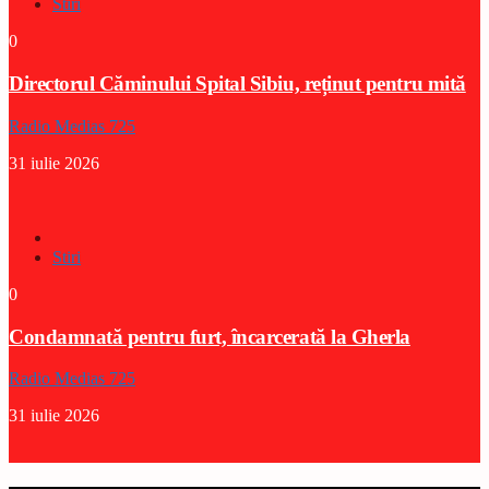
Stiri
0
Directorul Căminului Spital Sibiu, reținut pentru mită
Radio Medias 725
31 iulie 2026
Stiri
0
Condamnată pentru furt, încarcerată la Gherla
Radio Medias 725
31 iulie 2026