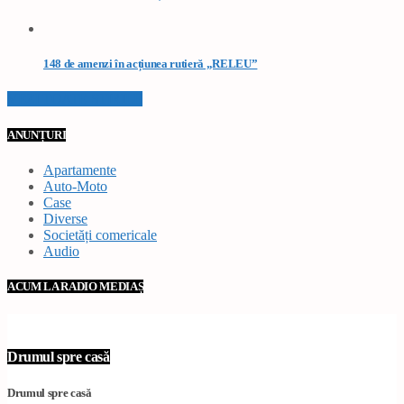
148 de amenzi în acțiunea rutieră „RELEU”
VEZI TOATE STIRILE
ANUNȚURI
Apartamente
Auto-Moto
Case
Diverse
Societăți comericale
Audio
ACUM LA RADIO MEDIAȘ
Drumul spre casă
Drumul spre casă