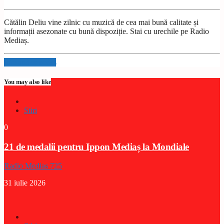
Cătălin Deliu vine zilnic cu muzică de cea mai bună calitate și
informații asezonate cu bună dispoziție. Stai cu urechile pe Radio
Mediaș.
Info and episodes
You may also like
Stiri
0
21 de medalii pentru Ippon Mediaș la Mondiale
Radio Medias 725
31 iulie 2026