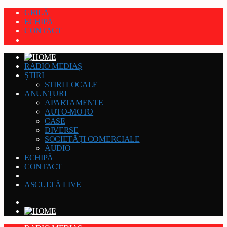
GRILĂ
ECHIPĂ
CONTACT
RADIO MEDIAȘ
ȘTIRI
STIRI LOCALE
ANUNȚURI
APARTAMENTE
AUTO-MOTO
CASE
DIVERSE
SOCIETĂȚI COMERCIALE
AUDIO
ECHIPĂ
CONTACT
ASCULTĂ LIVE