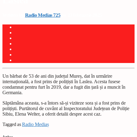
Laslea
Written by
Radio Medias 725
on 23 februarie 2025
Un bărbat de 53 de ani din județul Mureș, dat în urmărire
internațională, a fost prins de polițiști în Laslea. Acesta fusese
condamnat pentru furt în 2019, dar a fugit din țară și a muncit în
Germania.
Săptămâna aceasta, s-a întors să-și viziteze sora și a fost prins de
polițiști. Purtătorul de cuvânt al Inspectoratului Județean de Poliție
Sibiu, Elena Welter, a oferit detalii despre acest caz.
Tagged as
Radio Mediaș
Author