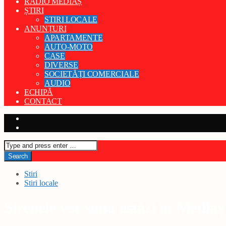
RADIO MEDIAȘ
ȘTIRI
STIRI LOCALE
ANUNȚURI
APARTAMENTE
AUTO-MOTO
CASE
DIVERSE
SOCIETĂȚI COMERCIALE
AUDIO
ECHIPĂ
CONTACT
Stiri
Stiri locale
Sirenele vor suna astăzi în Mediaș