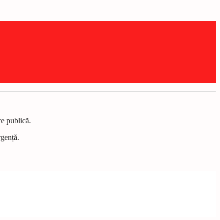
re publică.
rgență.