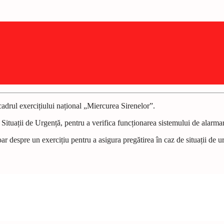
 cadrul exercițiului național „Miercurea Sirenelor”.
 Situații de Urgență, pentru a verifica funcționarea sistemului de alarma
ar despre un exercițiu pentru a asigura pregătirea în caz de situații de u