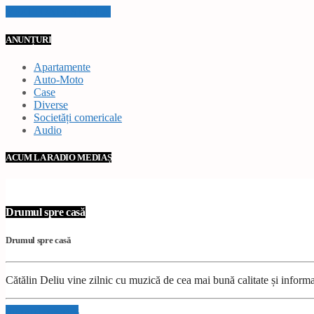
VEZI TOATE STIRILE
ANUNȚURI
Apartamente
Auto-Moto
Case
Diverse
Societăți comericale
Audio
ACUM LA RADIO MEDIAȘ
Drumul spre casă
Drumul spre casă
Cătălin Deliu vine zilnic cu muzică de cea mai bună calitate și inform
Info and episodes