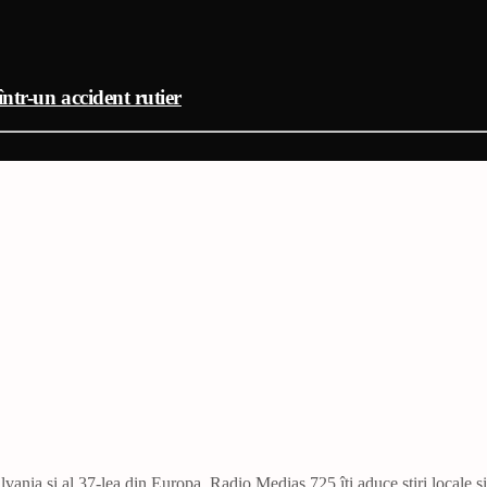
ntr-un accident rutier
vania și al 37-lea din Europa. Radio Mediaș 725 îți aduce știri locale ș