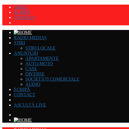
GRILĂ
ECHIPĂ
CONTACT
RADIO MEDIAȘ
ȘTIRI
STIRI LOCALE
ANUNȚURI
APARTAMENTE
AUTO-MOTO
CASE
DIVERSE
SOCIETĂȚI COMERCIALE
AUDIO
ECHIPĂ
CONTACT
ASCULTĂ LIVE