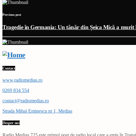
Previous post
Tragedie în Germania: Un tânăr din Șeica Mică a murit î
Contact
www,radiomedias.ro
0269 834 554
contact@radiomedias.ro
Strada Mihai Eminescu nr 1, Medias
Despre noi
Radio Mediaș 725 este primul post de radio local care a emis în Transil