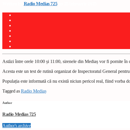
Written by
Radio Medias 725
on 25 februarie 2025
Astăzi între orele 10:00 și 11:00, sirenele din Mediaș vor fi pornite în
Acesta este un test de rutină organizat de Inspectoratul General pentru
Populația este informată că nu există niciun pericol real, fiind vorba do
Tagged as
Radio Mediaș
Author
Radio Medias 725
Author's archive