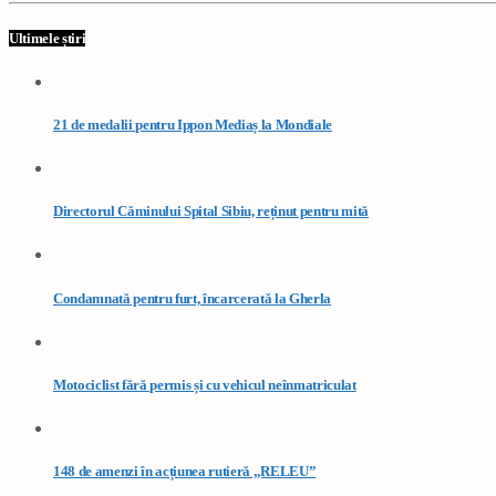
Ultimele știri
21 de medalii pentru Ippon Mediaș la Mondiale
Directorul Căminului Spital Sibiu, reținut pentru mită
Condamnată pentru furt, încarcerată la Gherla
Motociclist fără permis și cu vehicul neînmatriculat
148 de amenzi în acțiunea rutieră „RELEU”