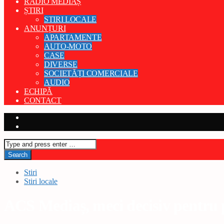
RADIO MEDIAȘ
ȘTIRI
STIRI LOCALE
ANUNȚURI
APARTAMENTE
AUTO-MOTO
CASE
DIVERSE
SOCIETĂȚI COMERCIALE
AUDIO
ECHIPĂ
CONTACT
Stiri
Stiri locale
ACS Mediaș, meci decisiv pentru 