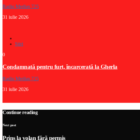
Radio Medias 725
31 iulie 2026
Stiri
0
Condamnată pentru furt, încarcerată la Gherla
Radio Medias 725
31 iulie 2026
Continue reading
Next post
Prins la volan fără permis