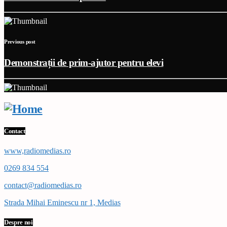
Previous post
Demonstrații de prim-ajutor pentru elevi
Contact
www,radiomedias.ro
0269 834 554
contact@radiomedias.ro
Strada Mihai Eminescu nr 1, Medias
Despre noi