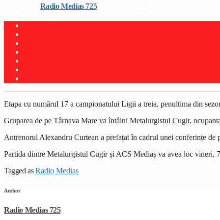
Written by
Radio Medias 725
on 5 martie 2025
Etapa cu numărul 17 a campionatului Ligii a treia, penultima din se
Gruparea de pe Târnava Mare va întâlni Metalurgistul Cugir, ocupanta 
Antrenorul Alexandru Curtean a prefa
ț
at în cadrul unei conferin
ț
e de 
Partida dintre Metalurgistul Cugir
ș
i ACS Media
ș
va avea loc vineri, 7
Tagged as
Radio Mediaș
Author
Radio Medias 725