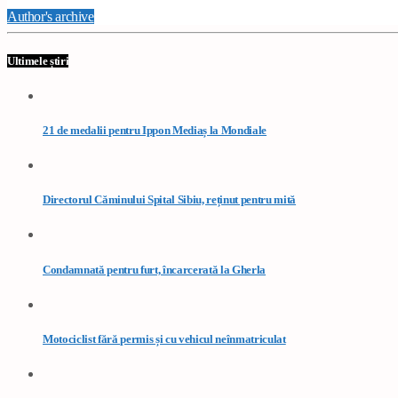
Author's archive
Ultimele știri
21 de medalii pentru Ippon Mediaș la Mondiale
Directorul Căminului Spital Sibiu, reținut pentru mită
Condamnată pentru furt, încarcerată la Gherla
Motociclist fără permis și cu vehicul neînmatriculat