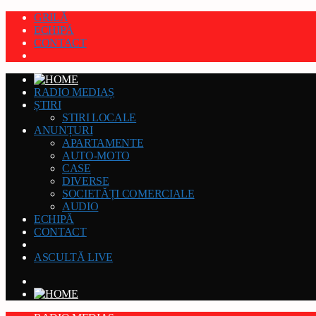
GRILĂ
ECHIPĂ
CONTACT
RADIO MEDIAȘ
ȘTIRI
STIRI LOCALE
ANUNȚURI
APARTAMENTE
AUTO-MOTO
CASE
DIVERSE
SOCIETĂȚI COMERCIALE
AUDIO
ECHIPĂ
CONTACT
ASCULTĂ LIVE