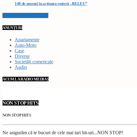
148 de amenzi în acțiunea rutieră „RELEU”
VEZI TOATE STIRILE
ANUNȚURI
Apartamente
Auto-Moto
Case
Diverse
Societăți comericale
Audio
ACUM LA RADIO MEDIAȘ
NON STOP HITS
NON STOP HITS
Ne asigurăm că te bucuri de cele mai tari hit-uri...NON STOP!