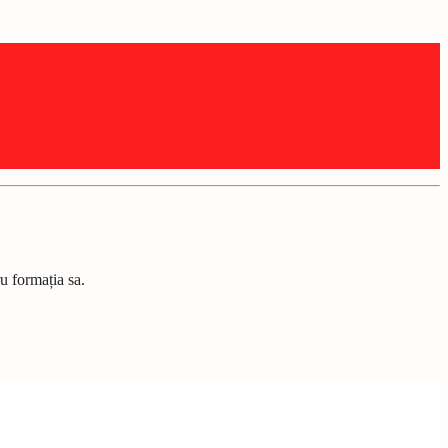
ru forma
ț
ia sa.