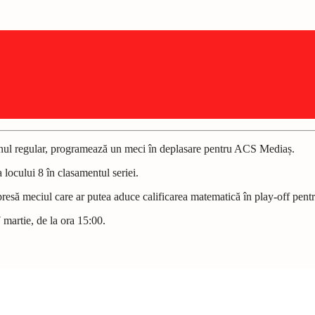
zonul regular, programează un meci în deplasare pentru ACS Media
ș
.
locului 8 în clasamentul seriei.
presă meciul care ar putea aduce calificarea matematică în play-off pent
 martie, de la ora 15:00.