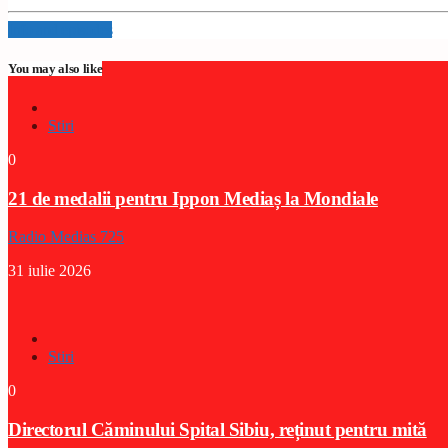
Info and episodes
You may also like
Stiri
0
21 de medalii pentru Ippon Mediaș la Mondiale
Radio Medias 725
31 iulie 2026
Stiri
0
Directorul Căminului Spital Sibiu, reținut pentru mită