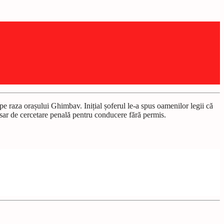
 pe raza ora
ș
ului Ghimbav. Ini
ț
ial
ș
oferul le-a spus oamenilor legii că
osar de cercetare penală pentru conducere fără permis.