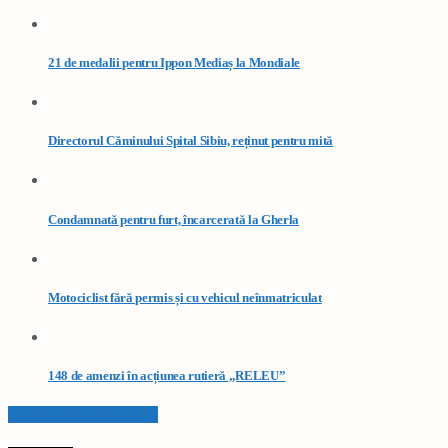
21 de medalii pentru Ippon Mediaș la Mondiale
Directorul Căminului Spital Sibiu, reținut pentru mită
Condamnată pentru furt, încarcerată la Gherla
Motociclist fără permis și cu vehicul neînmatriculat
148 de amenzi în acțiunea rutieră „RELEU”
VEZI TOATE STIRILE