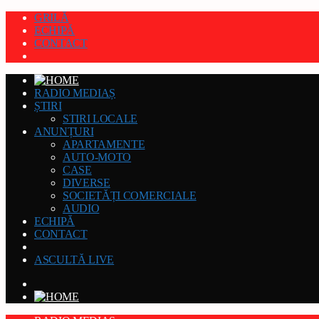
GRILĂ
ECHIPĂ
CONTACT
RADIO MEDIAȘ
ȘTIRI
STIRI LOCALE
ANUNȚURI
APARTAMENTE
AUTO-MOTO
CASE
DIVERSE
SOCIETĂȚI COMERCIALE
AUDIO
ECHIPĂ
CONTACT
ASCULTĂ LIVE