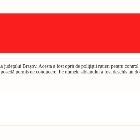
za jude
ț
ului Bra
ș
ov. Acesta a fost oprit de poli
ț
i
ș
tii rutieri pentru control
 nu posedă permis de conducere. Pe numele sibianului a fost deschis un d