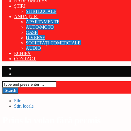
RADIO MEDIAȘ
ȘTIRI
STIRI LOCALE
ANUNȚURI
APARTAMENTE
AUTO-MOTO
CASE
DIVERSE
SOCIETĂȚI COMERCIALE
AUDIO
ECHIPĂ
CONTACT
Stiri
Stiri locale
Prins la volan fără permis