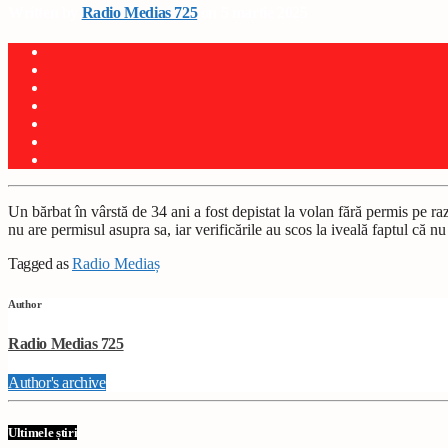
Written by
Radio Medias 725
on 5 martie 2025
Un bărbat în vârstă de 34 ani a fost depistat la volan fără permis pe ra
nu are permisul asupra sa, iar verificările au scos la iveală faptul că
Tagged as
Radio Mediaș
Author
Radio Medias 725
Author's archive
Ultimele știri