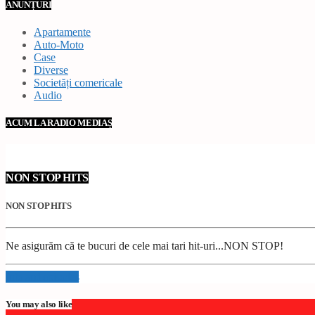
ANUNȚURI
Apartamente
Auto-Moto
Case
Diverse
Societăți comericale
Audio
ACUM LA RADIO MEDIAȘ
NON STOP HITS
NON STOP HITS
Ne asigurăm că te bucuri de cele mai tari hit-uri...NON STOP!
Info and episodes
You may also like