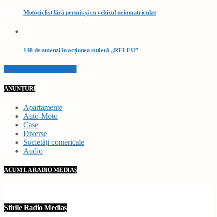
Motociclist fără permis și cu vehicul neînmatriculat
148 de amenzi în acțiunea rutieră „RELEU”
VEZI TOATE STIRILE
ANUNȚURI
Apartamente
Auto-Moto
Case
Diverse
Societăți comericale
Audio
ACUM LA RADIO MEDIAȘ
Știrile Radio Mediaș