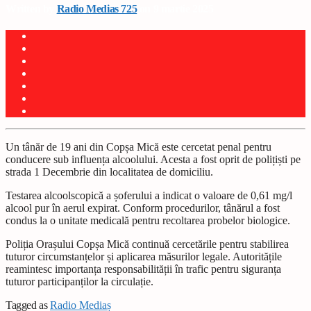
Written by
Radio Medias 725
on 9 martie 2025
Un tânăr de 19 ani din Copșa Mică este cercetat penal pentru
conducere sub influența alcoolului. Acesta a fost oprit de polițiști pe
strada 1 Decembrie din localitatea de domiciliu.
Testarea alcoolscopică a șoferului a indicat o valoare de 0,61 mg/l
alcool pur în aerul expirat. Conform procedurilor, tânărul a fost
condus la o unitate medicală pentru recoltarea probelor biologice.
Poliția Orașului Copșa Mică continuă cercetările pentru stabilirea
tuturor circumstanțelor și aplicarea măsurilor legale. Autoritățile
reamintesc importanța responsabilității în trafic pentru siguranța
tuturor participanților la circulație.
Tagged as
Radio Mediaș