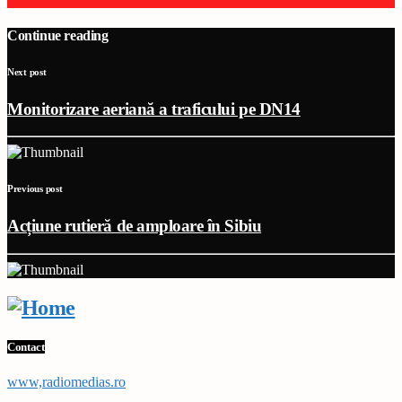
Continue reading
Next post
Monitorizare aeriană a traficului pe DN14
Previous post
Acțiune rutieră de amploare în Sibiu
Contact
www,radiomedias.ro