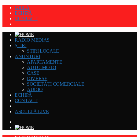
GRILĂ
ECHIPĂ
CONTACT
RADIO MEDIAȘ
ȘTIRI
STIRI LOCALE
ANUNȚURI
APARTAMENTE
AUTO-MOTO
CASE
DIVERSE
SOCIETĂȚI COMERCIALE
AUDIO
ECHIPĂ
CONTACT
ASCULTĂ LIVE