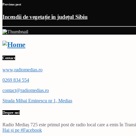
Previous post
Incendii de vegetație în județul Sibiu
Contact
www,radiomedias.ro
0269 834 554
contact@radiomedias.ro
Strada Mihai Eminescu nr 1, Medias
Despre noi
Radio Mediaș 725 este primul post de radio local care a emis în Transil
Hai și pe #Facebook