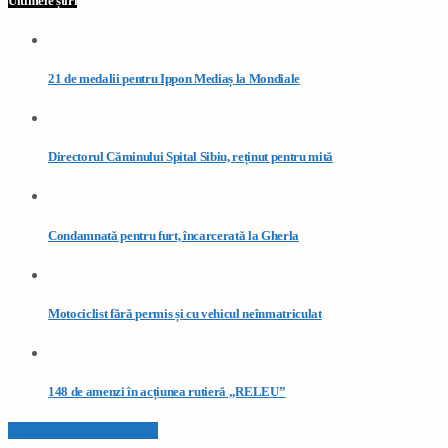
Ultimele știri
21 de medalii pentru Ippon Mediaș la Mondiale
Directorul Căminului Spital Sibiu, reținut pentru mită
Condamnată pentru furt, încarcerată la Gherla
Motociclist fără permis și cu vehicul neînmatriculat
148 de amenzi în acțiunea rutieră „RELEU”
VEZI TOATE STIRILE