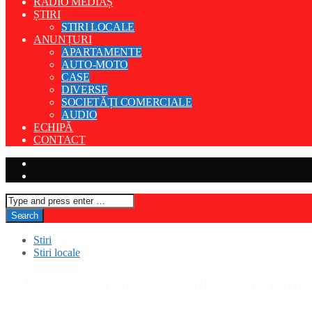
RADIO MEDIAȘ
ȘTIRI
STIRI LOCALE
ANUNȚURI
APARTAMENTE
AUTO-MOTO
CASE
DIVERSE
SOCIETĂȚI COMERCIALE
AUDIO
ECHIPĂ
CONTACT
Stiri
Stiri locale
Alexandra Hudea, dublă campioa