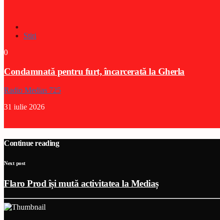
Stiri
0
Condamnată pentru furt, încarcerată la Gherla
Radio Medias 725
31 iulie 2026
Continue reading
Next post
Flaro Prod își mută activitatea la Mediaș