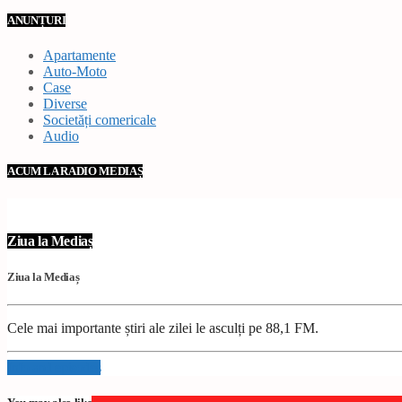
ANUNȚURI
Apartamente
Auto-Moto
Case
Diverse
Societăți comericale
Audio
ACUM LA RADIO MEDIAȘ
Ziua la Mediaș
Ziua la Mediaș
Cele mai importante știri ale zilei le asculți pe 88,1 FM.
Info and episodes