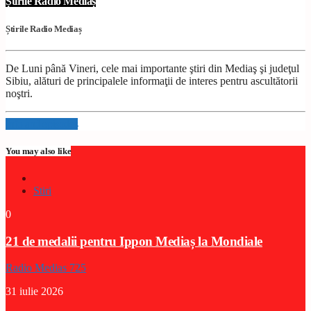
Știrile Radio Mediaș
Știrile Radio Mediaș
De Luni până Vineri, cele mai importante ştiri din Mediaş şi judeţul
Sibiu, alături de principalele informaţii de interes pentru ascultătorii
noştri.
Info and episodes
You may also like
Stiri
0
21 de medalii pentru Ippon Mediaș la Mondiale
Radio Medias 725
31 iulie 2026