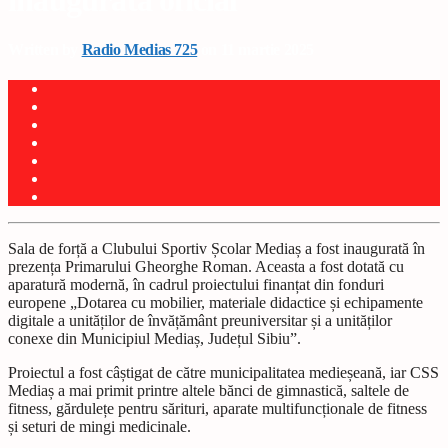
inaugurată oficial
Written by
Radio Medias 725
on 11 martie 2025
Sala de forță a Clubului Sportiv Școlar Mediaș a fost inaugurată în
prezența Primarului Gheorghe Roman. Aceasta a fost dotată cu
aparatură modernă, în cadrul proiectului finanțat din fonduri
europene „Dotarea cu mobilier, materiale didactice și echipamente
digitale a unităților de învățământ preuniversitar și a unităților
conexe din Municipiul Mediaș, Județul Sibiu”.
Proiectul a fost câștigat de către municipalitatea medieșeană, iar CSS
Mediaș a mai primit printre altele bănci de gimnastică, saltele de
fitness, gărdulețe pentru sărituri, aparate multifuncționale de fitness
și seturi de mingi medicinale.