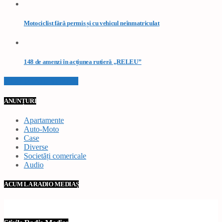
Motociclist fără permis și cu vehicul neînmatriculat
148 de amenzi în acțiunea rutieră „RELEU”
VEZI TOATE STIRILE
ANUNȚURI
Apartamente
Auto-Moto
Case
Diverse
Societăți comericale
Audio
ACUM LA RADIO MEDIAȘ