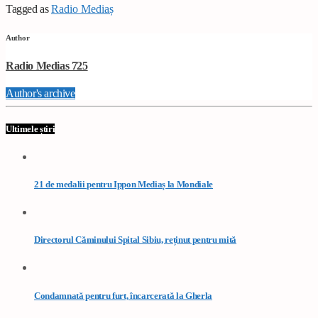
Tagged as
Radio Mediaș
Author
Radio Medias 725
Author's archive
Ultimele știri
21 de medalii pentru Ippon Mediaș la Mondiale
Directorul Căminului Spital Sibiu, reținut pentru mită
Condamnată pentru furt, încarcerată la Gherla