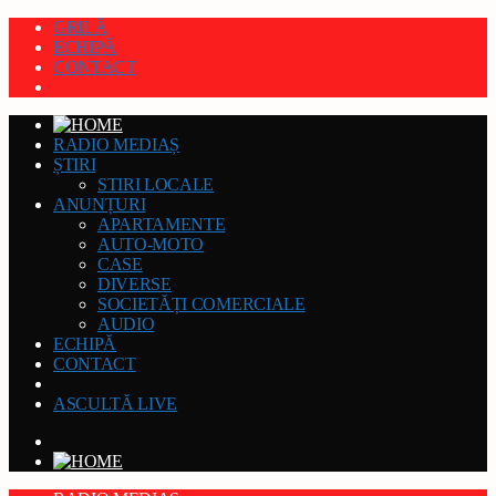
GRILĂ
ECHIPĂ
CONTACT
RADIO MEDIAȘ
ȘTIRI
STIRI LOCALE
ANUNȚURI
APARTAMENTE
AUTO-MOTO
CASE
DIVERSE
SOCIETĂȚI COMERCIALE
AUDIO
ECHIPĂ
CONTACT
ASCULTĂ LIVE