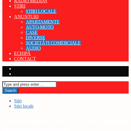
RADIO MEDIAȘ
ȘTIRI
STIRI LOCALE
ANUNȚURI
APARTAMENTE
AUTO-MOTO
CASE
DIVERSE
SOCIETĂȚI COMERCIALE
AUDIO
ECHIPĂ
CONTACT
Stiri
Stiri locale
Noua sală de forță a CSS Mediaș,