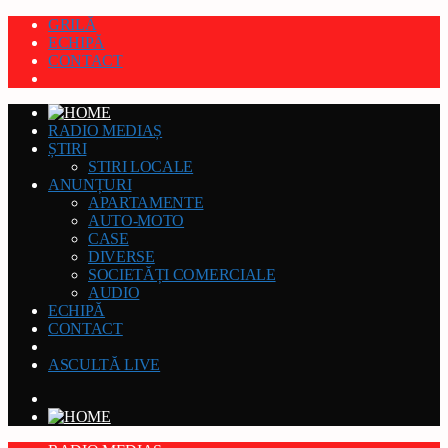
GRILĂ
ECHIPĂ
CONTACT
RADIO MEDIAȘ
ȘTIRI
STIRI LOCALE
ANUNȚURI
APARTAMENTE
AUTO-MOTO
CASE
DIVERSE
SOCIETĂȚI COMERCIALE
AUDIO
ECHIPĂ
CONTACT
ASCULTĂ LIVE