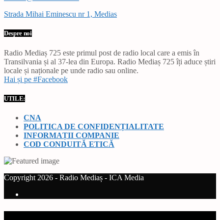
Strada Mihai Eminescu nr 1, Medias
Despre noi
Radio Mediaș 725 este primul post de radio local care a emis în
Transilvania și al 37-lea din Europa. Radio Mediaș 725 îți aduce știri
locale și naționale pe unde radio sau online.
Hai și pe #Facebook
UTILE:
CNA
POLITICA DE CONFIDENȚIALITATE
INFORMAȚII COMPANIE
COD CONDUITĂ ETICĂ
Copyright 2026 - Radio Mediaș - ICA Media
Current track