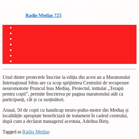
sprijină terapiile pentru copii
Written by
Radio Medias 725
on 12 martie 2025
Unul dintre proiectele înscrise la ediția din acest an a Maratonului
Internațional Sibiu are ca scop sprijinirea Centrului de recuperare
neuromotorie Pruncul Isus Mediaș. Proiectul, intitulat „Terapii
pentru copii”, permite înscrierea pe pagina maratonului atât ca
participanți, cât și ca susținători.
Anual, 50 de copii cu handicap neuro-psiho-motor din Mediaș și
localitățile apropiate beneficiază de tratament în cadrul centrului,
după cum a declarat managerul acestuia, Adelina Biriș.
Tagged as
Radio Mediaș