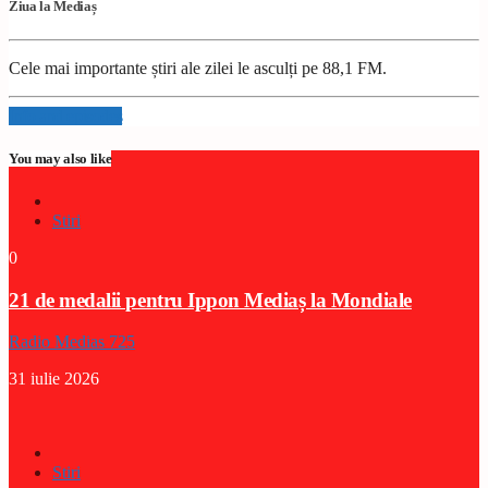
Ziua la Mediaș
Cele mai importante știri ale zilei le asculți pe 88,1 FM.
Info and episodes
You may also like
Stiri
0
21 de medalii pentru Ippon Mediaș la Mondiale
Radio Medias 725
31 iulie 2026
Stiri