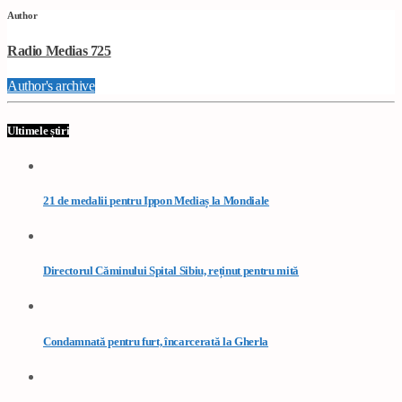
Author
Radio Medias 725
Author's archive
Ultimele știri
21 de medalii pentru Ippon Mediaș la Mondiale
Directorul Căminului Spital Sibiu, reținut pentru mită
Condamnată pentru furt, încarcerată la Gherla