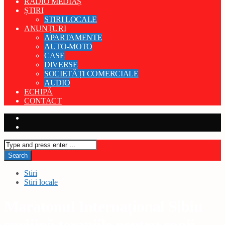
RADIO MEDIAȘ
ȘTIRI
STIRI LOCALE
ANUNȚURI
APARTAMENTE
AUTO-MOTO
CASE
DIVERSE
SOCIETĂȚI COMERCIALE
AUDIO
ECHIPĂ
CONTACT
Stiri
Stiri locale
Maratonul Internațional Sibiu