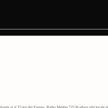
vania și al 37-lea din Europa. Radio Mediaș 725 îți aduce știri locale ș