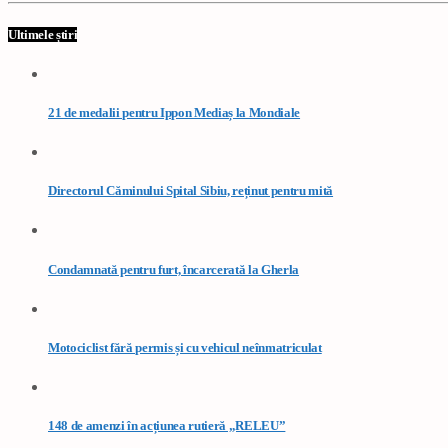
Ultimele știri
21 de medalii pentru Ippon Mediaș la Mondiale
Directorul Căminului Spital Sibiu, reținut pentru mită
Condamnată pentru furt, încarcerată la Gherla
Motociclist fără permis și cu vehicul neînmatriculat
148 de amenzi în acțiunea rutieră „RELEU”