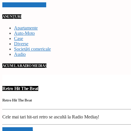
VEZI TOATE STIRILE
ANUNȚURI
Apartamente
Auto-Moto
Case
Diverse
Societăți comericale
Audio
ACUM LA RADIO MEDIAȘ
Retro Hit The Beat
Retro Hit The Beat
Cele mai tari hit-uri retro se ascultă la Radio Mediaș!
Info and episodes