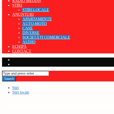
RADIO MEDIAȘ
ȘTIRI
STIRI LOCALE
ANUNȚURI
APARTAMENTE
AUTO-MOTO
CASE
DIVERSE
SOCIETĂȚI COMERCIALE
AUDIO
ECHIPĂ
CONTACT
Stiri
Stiri locale
Clujean băut la volan în apropier