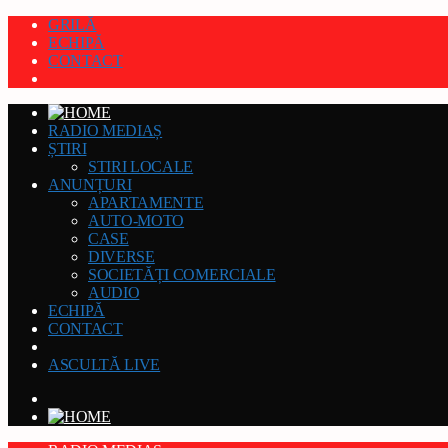
GRILĂ
ECHIPĂ
CONTACT
RADIO MEDIAȘ
ȘTIRI
STIRI LOCALE
ANUNȚURI
APARTAMENTE
AUTO-MOTO
CASE
DIVERSE
SOCIETĂȚI COMERCIALE
AUDIO
ECHIPĂ
CONTACT
ASCULTĂ LIVE