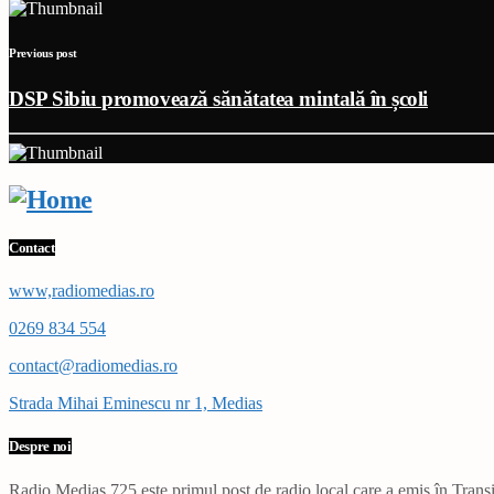
Previous post
DSP Sibiu promovează sănătatea mintală în școli
Contact
www,radiomedias.ro
0269 834 554
contact@radiomedias.ro
Strada Mihai Eminescu nr 1, Medias
Despre noi
Radio Mediaș 725 este primul post de radio local care a emis în Transil