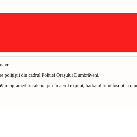
rnave.
re polițiștii din cadrul Poliției Orașului Dumbrăveni.
 miligrame/litru alcool pur în aerul expirat, bărbatul fiind însoțit la o 