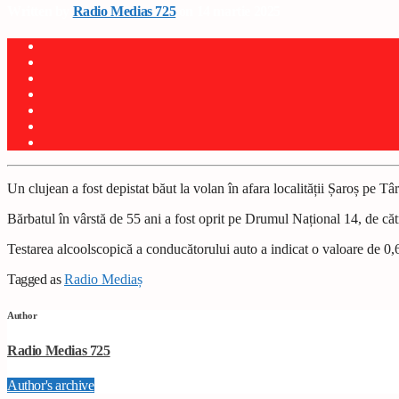
Written by
Radio Medias 725
on 14 martie 2025
Un clujean a fost depistat băut la volan în afara localității Șaroș pe Tâ
Bărbatul în vârstă de 55 ani a fost oprit pe Drumul Național 14, de căt
Testarea alcoolscopică a conducătorului auto a indicat o valoare de 0,69
Tagged as
Radio Mediaș
Author
Radio Medias 725
Author's archive