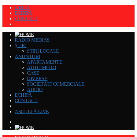
GRILĂ
ECHIPĂ
CONTACT
RADIO MEDIAȘ
ȘTIRI
STIRI LOCALE
ANUNȚURI
APARTAMENTE
AUTO-MOTO
CASE
DIVERSE
SOCIETĂȚI COMERCIALE
AUDIO
ECHIPĂ
CONTACT
ASCULTĂ LIVE