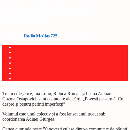
cărții „Povești pe sârmă. Cu,
despre și pentru părinți
imperfecți”
Written by
Radio Medias 725
on 14 martie 2025
Trei medieșence, Ina Lupu, Raluca Roman și Ileana Antoaneta
Cozma Ostapovici, sunt coautoare ale cărții „Povești pe sârmă. Cu,
despre și pentru părinți imperfecți”.
Volumul este unul colectiv și a fost lansat anul trecut sub
coordonarea Adinei Giurgea.
Cartea cuprinde peste 50 povești culese dintr-o comunitate de părinți