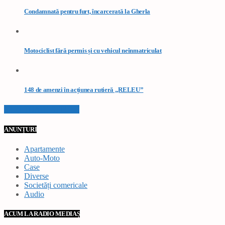
Condamnată pentru furt, încarcerată la Gherla
Motociclist fără permis și cu vehicul neînmatriculat
148 de amenzi în acțiunea rutieră „RELEU”
VEZI TOATE STIRILE
ANUNȚURI
Apartamente
Auto-Moto
Case
Diverse
Societăți comericale
Audio
ACUM LA RADIO MEDIAȘ