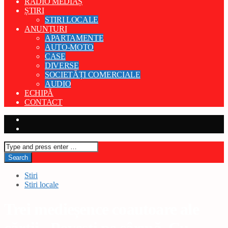
RADIO MEDIAȘ
ȘTIRI
STIRI LOCALE
ANUNȚURI
APARTAMENTE
AUTO-MOTO
CASE
DIVERSE
SOCIETĂȚI COMERCIALE
AUDIO
ECHIPĂ
CONTACT
Stiri
Stiri locale
Trei medieșence coautoare ale