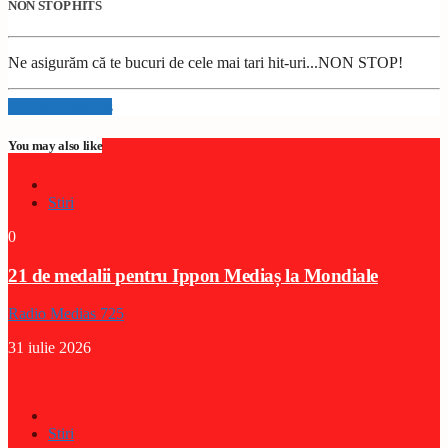
NON STOP HITS
Ne asigurăm că te bucuri de cele mai tari hit-uri...NON STOP!
Info and episodes
You may also like
Stiri
0
21 de medalii pentru Ippon Mediaș la Mondiale
Radio Medias 725
31 iulie 2026
Stiri