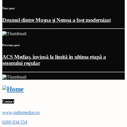
Next post
Drumul dintre Moșna și Nemșa a fost modernizat
Previous post
ACS Mediaș, învinsă la limită în ultima etapă a
sezonului regular
Contact
www,radiomedias.ro
0269 834 554