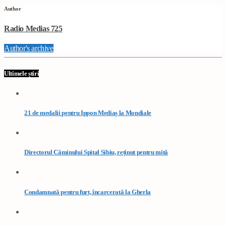
Author
Radio Medias 725
Author's archive
Ultimele știri
21 de medalii pentru Ippon Mediaș la Mondiale
Directorul Căminului Spital Sibiu, reținut pentru mită
Condamnată pentru furt, încarcerată la Gherla