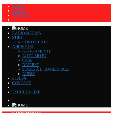
GRILĂ
ECHIPĂ
CONTACT
RADIO MEDIAȘ
ȘTIRI
STIRI LOCALE
ANUNȚURI
APARTAMENTE
AUTO-MOTO
CASE
DIVERSE
SOCIETĂȚI COMERCIALE
AUDIO
ECHIPĂ
CONTACT
ASCULTĂ LIVE