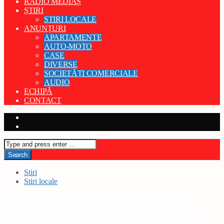
RADIO MEDIAȘ
ȘTIRI
STIRI LOCALE
ANUNȚURI
APARTAMENTE
AUTO-MOTO
CASE
DIVERSE
SOCIETĂȚI COMERCIALE
AUDIO
ECHIPĂ
CONTACT
Stiri
Stiri locale
Concursul „Vis Muzical” și-a