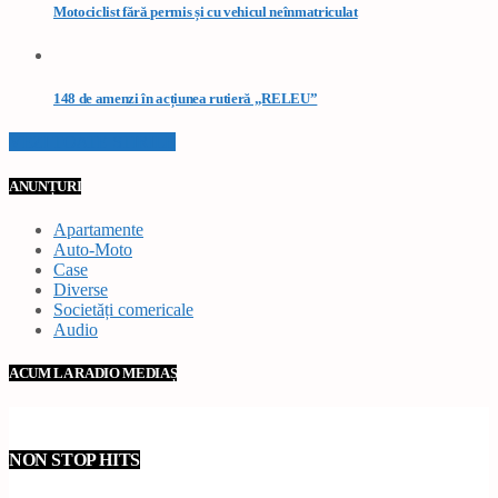
Motociclist fără permis și cu vehicul neînmatriculat
148 de amenzi în acțiunea rutieră „RELEU”
VEZI TOATE STIRILE
ANUNȚURI
Apartamente
Auto-Moto
Case
Diverse
Societăți comericale
Audio
ACUM LA RADIO MEDIAȘ
NON STOP HITS