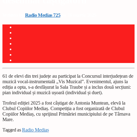
desemnat câștigătorii
Written by
Radio Medias 725
on 16 martie 2025
61 de elevi din trei județe au participat la Concursul interjudețean de
muzică vocal-instrumentală „Vis Muzical”. Evenimentul, ajuns la
ediția a opta, s-a desfășurat la Sala Traube și a inclus două secțiuni:
pian individual și muzică ușoară (individual și duet).
Trofeul ediției 2025 a fost câștigat de Antonia Muntean, elevă la
Clubul Copiilor Mediaș. Competiția a fost organizată de Clubul
Copiilor Mediaș, cu sprijinul Primăriei municipiului de pe Târnava
Mare.
Tagged as
Radio Mediaș