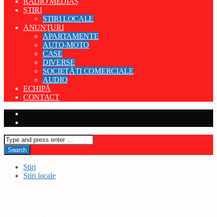
RADIO MEDIAȘ
ȘTIRI
STIRI LOCALE
ANUNȚURI
APARTAMENTE
AUTO-MOTO
CASE
DIVERSE
SOCIETĂȚI COMERCIALE
AUDIO
ECHIPĂ
CONTACT
Stiri
Stiri locale
Balul bobocilor la Școala