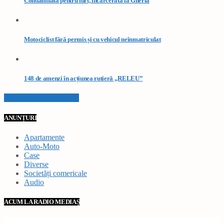
Condamnată pentru furt, încarcerată la Gherla
Motociclist fără permis și cu vehicul neînmatriculat
148 de amenzi în acțiunea rutieră „RELEU”
VEZI TOATE STIRILE
ANUNȚURI
Apartamente
Auto-Moto
Case
Diverse
Societăți comericale
Audio
ACUM LA RADIO MEDIAȘ