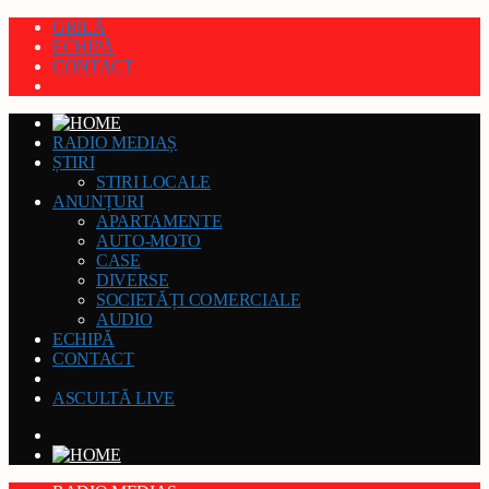
GRILĂ
ECHIPĂ
CONTACT
RADIO MEDIAȘ
ȘTIRI
STIRI LOCALE
ANUNȚURI
APARTAMENTE
AUTO-MOTO
CASE
DIVERSE
SOCIETĂȚI COMERCIALE
AUDIO
ECHIPĂ
CONTACT
ASCULTĂ LIVE