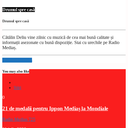
Drumul spre casă
Drumul spre casă
Cătălin Deliu vine zilnic cu muzică de cea mai bună calitate și
informații asezonate cu bună dispoziție. Stai cu urechile pe Radio
Mediaș.
Info and episodes
You may also like
Stiri
0
21 de medalii pentru Ippon Mediaș la Mondiale
Radio Medias 725