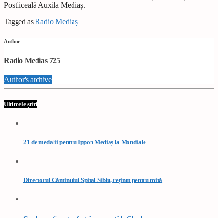
Postliceală Auxila Mediaș.
Tagged as
Radio Mediaș
Author
Radio Medias 725
Author's archive
Ultimele știri
21 de medalii pentru Ippon Mediaș la Mondiale
Directorul Căminului Spital Sibiu, reținut pentru mită