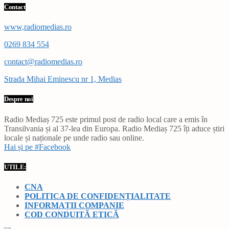
Contact
www,radiomedias.ro
0269 834 554
contact@radiomedias.ro
Strada Mihai Eminescu nr 1, Medias
Despre noi
Radio Mediaș 725 este primul post de radio local care a emis în
Transilvania și al 37-lea din Europa. Radio Mediaș 725 îți aduce știri
locale și naționale pe unde radio sau online.
Hai și pe #Facebook
UTILE:
CNA
POLITICA DE CONFIDENȚIALITATE
INFORMAȚII COMPANIE
COD CONDUITĂ ETICĂ