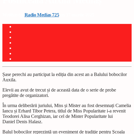
Postliceală Auxila Mediaș
Written by
Radio Medias 725
on 17 martie 2025
Șase perechi au participat la ediția din acest an a Balului bobocilor
Auxila.
Elevii au avut de trecut și de această data de o serie de probe
pregătite de organizatori.
În urma deliberării juriului, Miss și Mister au fost desemnați Camelia
Iancu și Erhard Tibor Petera, titlul de Miss Popularitate i-a revenit
Teodorei Alisa Cerghizan, iar cel de Mister Popularitate lui
Daniel Denis Halasz.
Balul bobocilor reprezintă un eveniment de tradiție pentru Școala