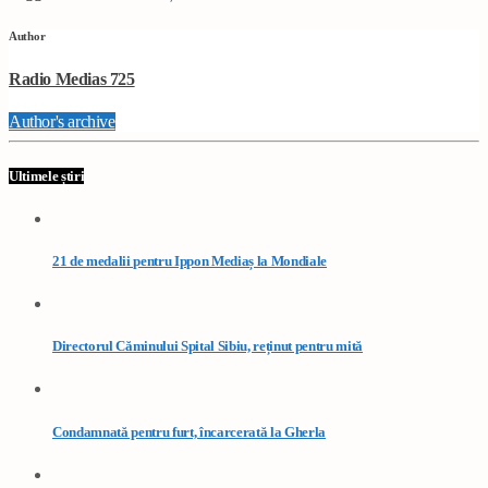
Author
Radio Medias 725
Author's archive
Ultimele știri
21 de medalii pentru Ippon Mediaș la Mondiale
Directorul Căminului Spital Sibiu, reținut pentru mită
Condamnată pentru furt, încarcerată la Gherla