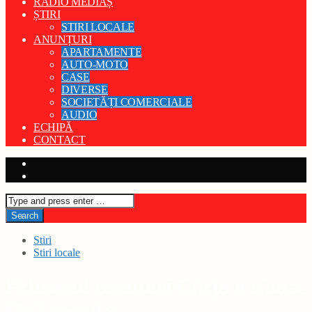
RADIO MEDIAȘ
ȘTIRI
STIRI LOCALE
ANUNȚURI
APARTAMENTE
AUTO-MOTO
CASE
DIVERSE
SOCIETĂȚI COMERCIALE
AUDIO
ECHIPĂ
CONTACT
Stiri
Stiri locale
Primarul comunei Cârța a rămas