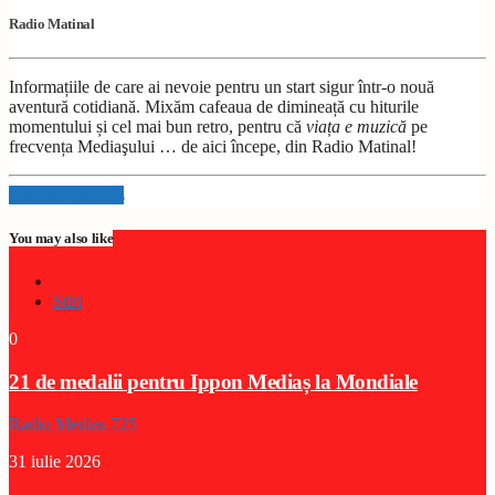
Radio Matinal
Informațiile de care ai nevoie pentru un start sigur într-o nouă
aventură cotidiană. Mixăm cafeaua de dimineață cu hiturile
momentului și cel mai bun retro, pentru că
viața e muzică
pe
frecvența Mediaşului … de aici începe, din Radio Matinal!
Info and episodes
You may also like
Stiri
0
21 de medalii pentru Ippon Mediaș la Mondiale
Radio Medias 725
31 iulie 2026