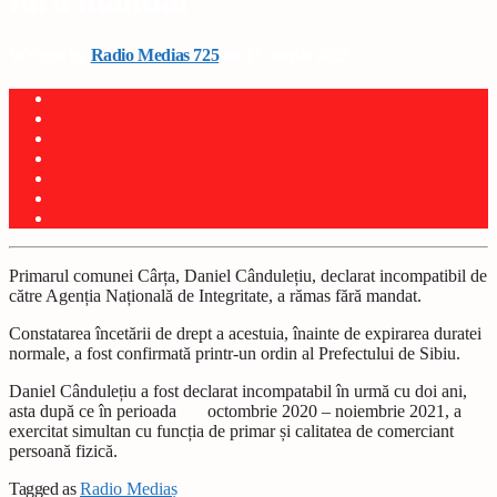
fără mandat
Written by
Radio Medias 725
on 17 martie 2025
Primarul comunei Cârța, Daniel Cândulețiu, declarat incompatibil de
către Agenția Națională de Integritate, a rămas fără mandat.
Constatarea încetării de drept a acestuia, înainte de expirarea duratei
normale, a fost confirmată printr-un ordin al Prefectului de Sibiu.
Daniel Cândulețiu a fost declarat incompatabil în urmă cu doi ani,
asta după ce în perioada octombrie 2020 – noiembrie 2021, a
exercitat simultan cu funcția de primar și calitatea de comerciant
persoană fizică.
Tagged as
Radio Mediaș