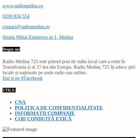
www,radiomedias.ro
0269 834 554
contact@radiomedias.ro
Strada Mihai Eminescu nr 1, Medias
Despre noi
Radio Mediaș 725 este primul post de radio local care a emis în
Transilvania și al 37-lea din Europa. Radio Mediaș 725 îți aduce știri
locale și naționale pe unde radio sau online.
Hai și pe #Facebook
UTILE:
CNA
POLITICA DE CONFIDENȚIALITATE
INFORMAȚII COMPANIE
COD CONDUITĂ ETICĂ