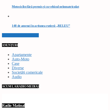
Motociclist fără permis și cu vehicul neînmatriculat
148 de amenzi în acțiunea rutieră „RELEU”
VEZI TOATE STIRILE
ANUNȚURI
Apartamente
Auto-Moto
Case
Diverse
Societăți comericale
Audio
ACUM LA RADIO MEDIAȘ
Radio Matinal