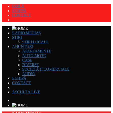
GRILĂ
ECHIPĂ
CONTACT
RADIO MEDIAȘ
ȘTIRI
STIRI LOCALE
ANUNȚURI
APARTAMENTE
AUTO-MOTO
CASE
DIVERSE
SOCIETĂȚI COMERCIALE
AUDIO
ECHIPĂ
CONTACT
ASCULTĂ LIVE